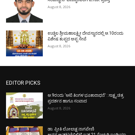
August 8, 2026
ಉಚ್ಚಿಲ ಶ್ರೀಮಹಾಲಕ್ಷ್ಮೀ ದೇವಸ್ಥಾನದಲ್ಲಿ ಆ.10ರಂದು
ವಿಶೇಷ ತುಪ್ಪದ ಅಪ್ಪ ಸೇವೆ
August 8, 2026
EDITOR PICKS
ಆ.9ರಂದು ‘ಆಟಿ ತಿಂಗಳ ಭೂತಾರಾಧನೆ’ : ಸಾಕ್ಷ್ಯ ಚಿತ್ರ
ಪ್ರದರ್ಶನ ಹಾಗೂ ಸಂವಾದ
August 8, 2026
ಡಾ. ಪ್ರೀತಿ ಲೋಲಾಕ್ಷ ನಾಗವೇಣಿ
ಅವರ ಅನ್‌ಟಚೆಬಿಲಿಟಿ ಇನ್ 21 ಸೆಂಚುರಿ ಇಂಡಿಯಾ