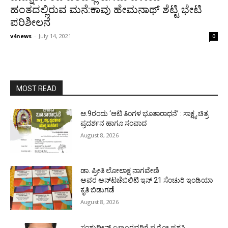
ಹಂತದಲ್ಲಿರುವ ಮನೆ:ಕಾವು ಹೇಮನಾಥ್ ಶೆಟ್ಟಿ ಭೇಟಿ
ಪರಿಶೀಲನೆ
v4news
-
July 14, 2021
0
MOST READ
ಆ.9ರಂದು ‘ಆಟಿ ತಿಂಗಳ ಭೂತಾರಾಧನೆ’ : ಸಾಕ್ಷ್ಯ ಚಿತ್ರ
ಪ್ರದರ್ಶನ ಹಾಗೂ ಸಂವಾದ
August 8, 2026
ಡಾ. ಪ್ರೀತಿ ಲೋಲಾಕ್ಷ ನಾಗವೇಣಿ
ಅವರ ಅನ್‌ಟಚೆಬಿಲಿಟಿ ಇನ್ 21 ಸೆಂಚುರಿ ಇಂಡಿಯಾ
ಕೃತಿ ಬಿಡುಗಡೆ
August 8, 2026
ಸಂಶುದ್ಧೀನ್ ಎಣ್ಮೂರವರಿಗೆ ಪ.ಗೋ ಪ್ರಶಸ್ತಿ