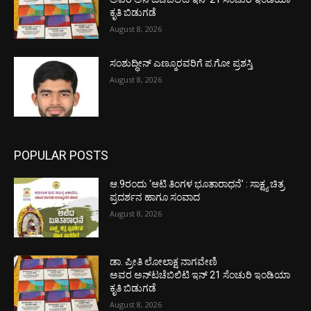
ಕೃತಿ ಬಿಡುಗಡೆ
August 8, 2026
ಸಂಶುದ್ಧೀನ್ ಎಣ್ಮೂರವರಿಗೆ ಪ.ಗೋ ಪ್ರಶಸ್ತಿ
August 8, 2026
POPULAR POSTS
ಆ.9ರಂದು ‘ಆಟಿ ತಿಂಗಳ ಭೂತಾರಾಧನೆ’ : ಸಾಕ್ಷ್ಯ ಚಿತ್ರ
ಪ್ರದರ್ಶನ ಹಾಗೂ ಸಂವಾದ
August 8, 2026
ಡಾ. ಪ್ರೀತಿ ಲೋಲಾಕ್ಷ ನಾಗವೇಣಿ
ಅವರ ಅನ್‌ಟಚೆಬಿಲಿಟಿ ಇನ್ 21 ಸೆಂಚುರಿ ಇಂಡಿಯಾ
ಕೃತಿ ಬಿಡುಗಡೆ
August 8, 2026