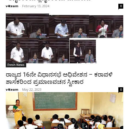
v4team
-
February 13, 2024
0
Fresh News
ರಾಜ್ಯದ 16ನೇ ವಿಧಾನಸಭೆ ಅಧಿವೇಶನ – ಕರಾವಳಿ
ಶಾಸಕರಿಂದ ಪ್ರಮಾಣವಚನ ಸ್ವೀಕಾರ
v4team
-
May 22, 2023
0