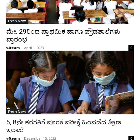
Fresh News
ಮೇ. 29ರಿಂದ ಪ್ರಾಥಮಿಕ ಹಾಗೂ ಪ್ರೌಡಶಾಲೆಗಳು
ಪ್ರಾರಂಭ
v4team
-
April 1, 2023
0
Fresh News
5, 8ನೇ ತರಗತಿಗೆ ಪೂರಕ ಪರೀಕ್ಷೆ ಹಿಂಪಡೆದ ಶಿಕ್ಷಣ
ಇಲಾಖೆ
v4team
-
December 15, 2022
0