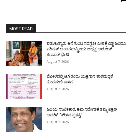
MOST READ
ಪಡುಕುತ್ಯಾರು ಆನೆಗುಂದಿ ಸರಸ್ವತೀ ಪೀಠಕ್ಕೆ ವಿಶ್ವ ಹಿಂದೂ
ಪರಿಷತ್ ಅಂತರರಾಷ್ಟ್ರೀಯ ಅಧ್ಯಕ್ಷ ಅಲೋಕ್
ಕುಮಾರ್ ಭೇಟಿ
August 7, 2026
ಬೋಳದಲ್ಲಿ ಆ.9ರಂದು ಯಕ್ಷಗಾನ ತಾಳಮದ್ದಳೆ
‘ವೀರಮಣಿ ಕಾಳಗ’
August 7, 2026
ಹಿರಿಯ ನಾಟಕಕಾರ, ಕಲಾ ನಿರ್ದೇಶಕ ತಮ್ಮ ಲಕ್ಷಣ್
ಅವರಿಗೆ “ತೌಳವ ಪ್ರಶಸ್ತಿ”
August 7, 2026