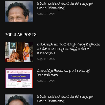
ಹಿರಿಯ ನಾಟಕಕಾರ, ಕಲಾ ನಿರ್ದೇಶಕ ತಮ್ಮ ಲಕ್ಷಣ್
ಅವರಿಗೆ “ತೌಳವ ಪ್ರಶಸ್ತಿ”
August 7, 2026
POPULAR POSTS
ಪಡುಕುತ್ಯಾರು ಆನೆಗುಂದಿ ಸರಸ್ವತೀ ಪೀಠಕ್ಕೆ ವಿಶ್ವ ಹಿಂದೂ
ಪರಿಷತ್ ಅಂತರರಾಷ್ಟ್ರೀಯ ಅಧ್ಯಕ್ಷ ಅಲೋಕ್
ಕುಮಾರ್ ಭೇಟಿ
August 7, 2026
ಬೋಳದಲ್ಲಿ ಆ.9ರಂದು ಯಕ್ಷಗಾನ ತಾಳಮದ್ದಳೆ
‘ವೀರಮಣಿ ಕಾಳಗ’
August 7, 2026
ಹಿರಿಯ ನಾಟಕಕಾರ, ಕಲಾ ನಿರ್ದೇಶಕ ತಮ್ಮ ಲಕ್ಷಣ್
ಅವರಿಗೆ “ತೌಳವ ಪ್ರಶಸ್ತಿ”