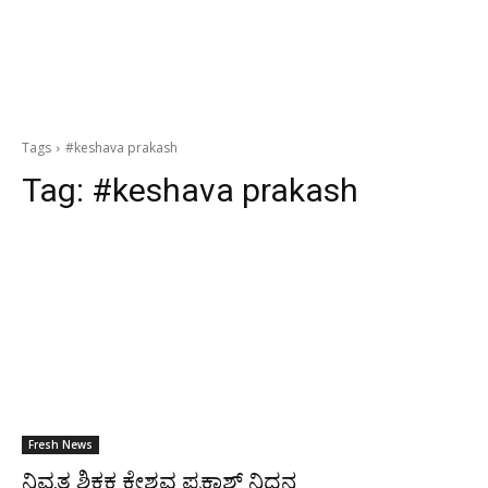
Tags
#keshava prakash
Tag:
#keshava prakash
Fresh News
ನಿವೃತ್ತ ಶಿಕ್ಷಕ ಕೇಶವ ಪ್ರಕಾಶ್ ನಿಧನ