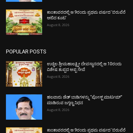
ಕಾಂತಾವರದಲ್ಲಿ ಆ.9ರಂದು ಪ್ರಥಮ ವರ್ಷದ ‘ಬಿರುವೆರೆ
ಆಟಿದ ಕೂಟ’
August 8, 2026
POPULAR POSTS
ಉಚ್ಚಿಲ ಶ್ರೀಮಹಾಲಕ್ಷ್ಮೀ ದೇವಸ್ಥಾನದಲ್ಲಿ ಆ.10ರಂದು
ವಿಶೇಷ ತುಪ್ಪದ ಅಪ್ಪ ಸೇವೆ
August 8, 2026
ಹಲವಾರು ಡೆಡ್ ಬಾಡಿಗಳನ್ನು “ಪೋಸ್ಟ್ ಮಾರ್ಟಮ್”
ಮಾಡಿರುವ ಜಗ್ಗಣ್ಣ ನಿಧನ
August 8, 2026
ಕಾಂತಾವರದಲ್ಲಿ ಆ.9ರಂದು ಪ್ರಥಮ ವರ್ಷದ ‘ಬಿರುವೆರೆ