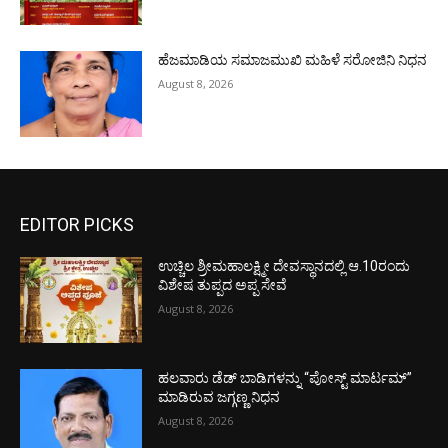
ಹೆಜಮಾಡಿಯ ಸಮಾಜಮುಖಿ ಮಹಿಳೆ ಸರೋಜಿನಿ ನಿಧನ
August 8, 2026
EDITOR PICKS
ಉಚ್ಚಿಲ ಶ್ರೀಮಹಾಲಕ್ಷ್ಮೀ ದೇವಸ್ಥಾನದಲ್ಲಿ ಆ.10ರಂದು
ವಿಶೇಷ ತುಪ್ಪದ ಅಪ್ಪ ಸೇವೆ
August 8, 2026
ಹಲವಾರು ಡೆಡ್ ಬಾಡಿಗಳನ್ನು “ಪೋಸ್ಟ್ ಮಾರ್ಟಮ್”
ಮಾಡಿರುವ ಜಗ್ಗಣ್ಣ ನಿಧನ
August 8, 2026