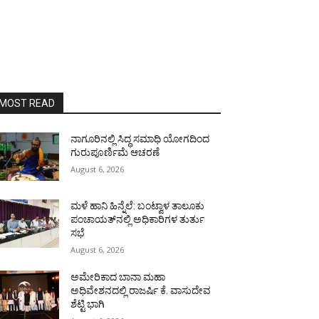
MOST READ
ನಾಗೂರಿನಲ್ಲಿ ಸಿದ್ಧ ಸಮಾಧಿ ಯೋಗದಿಂದ
ಗುರುಪೂರ್ಣಿಮೆ ಆಚರಣೆ
August 6, 2026
ಮಳೆ ಹಾನಿ ಹಿನ್ನೆಲೆ: ಬಂಟ್ವಾಳ ತಾಲೂಕು
ಪಂಚಾಯತ್‌ನಲ್ಲಿ ಅಧಿಕಾರಿಗಳ ತುರ್ತು
ಸಭೆ
August 6, 2026
ಅಮೇರಿಕಾದ ಬಾನಾ ಮಹಾ
ಅಧಿವೇಶನದಲ್ಲಿ ರಾಜರ್ಷಿ ಕೆ. ವಾಸುದೇವ
ಶೆಟ್ಟಿ ಭಾಗಿ