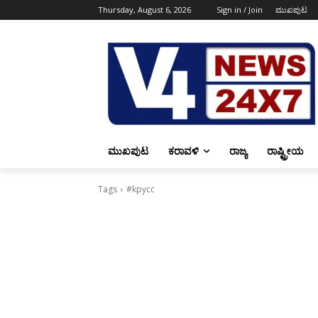
Thursday, August 6, 2026
Sign in / Join
ಮುಖಪುಟ
ಮುಖಪುಟ
ಕರಾವಳಿ
ರಾಜ್ಯ
ರಾಷ್ಟ್ರೀಯ
Tags
#kpycc