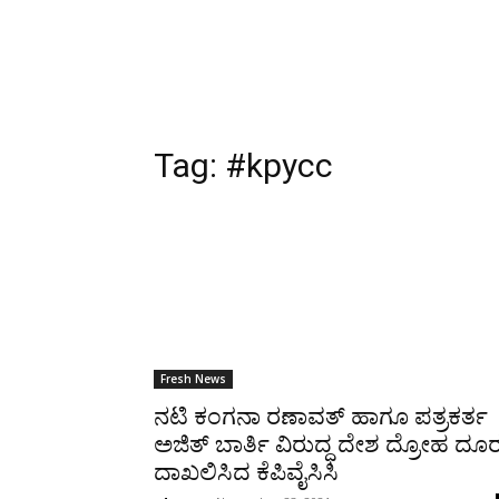
Tag:
#kpycc
Fresh News
ನಟಿ ಕಂಗನಾ ರಣಾವತ್ ಹಾಗೂ ಪತ್ರಕರ್ತ
ಅಜಿತ್ ಬಾರ್ತಿ ವಿರುದ್ಧ ದೇಶ ದ್ರೋಹ ದೂ
ದಾಖಲಿಸಿದ ಕೆಪಿವೈಸಿಸಿ