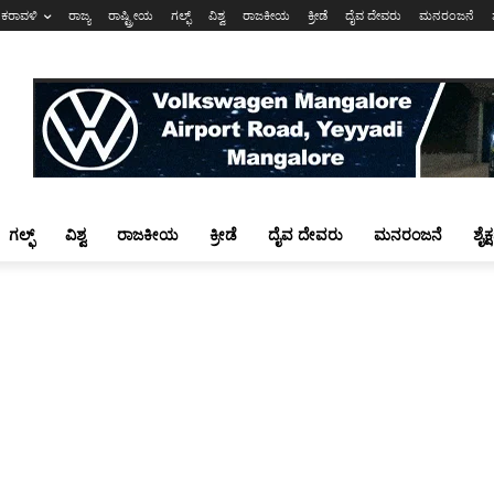
ಕರಾವಳಿ
ರಾಜ್ಯ
ರಾಷ್ಟ್ರೀಯ
ಗಲ್ಫ್
ವಿಶ್ವ
ರಾಜಕೀಯ
ಕ್ರೀಡೆ
ದೈವ ದೇವರು
ಮನರಂಜನೆ
ಗಲ್ಫ್
ವಿಶ್ವ
ರಾಜಕೀಯ
ಕ್ರೀಡೆ
ದೈವ ದೇವರು
ಮನರಂಜನೆ
ಶೈಕ