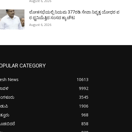
August 6, 2026
ಲೋಕಸಭೆಯಲ್ಲಿ ನಿಯಮ 377ರಡಿ ಸೇವಾ ನಿವೃತ್ತ ಯೋಧರ ಪ
ರ ಧ್ವನಿಯೆತ್ತಿದ ಸಂಸದ ಕ್ಯಾ.ಚೌಟ
August 6, 2026
OPULAR CATEGORY
resh News
10613
ರಾವಳಿ
9992
ಂಗಳೂರು
3545
ಡುಪಿ
1906
ತ್ತೂರು
968
ೂಡಬಿದರೆ
858