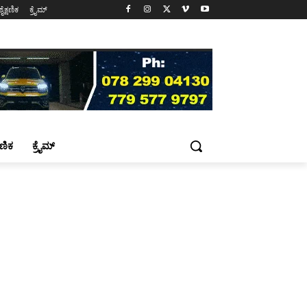
ಶೈಕ್ಷಣಿಕ
ಕ್ರೈಮ್
್ಷಣಿಕ
ಕ್ರೈಮ್