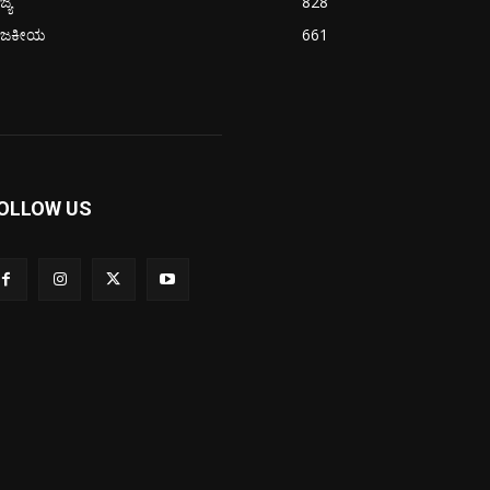
ಜ್ಯ
828
ಾಜಕೀಯ
661
OLLOW US