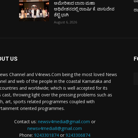
ರಾ
ಅಮೇರಿಕಾದ ಬಾನಾ ಮಹಾ
ವ
ಅಧಿವೇಶನದಲ್ಲಿ ರಾಜರ್ಷಿ ಕೆ. ವಾಸುದೇವ
ರ
ಶೆಟ್ಟಿ ಭಾಗಿ
August 6, 2026
OUT US
F
ews Channel and V4news.Com being the most loved News
nel and web of the people in the coastal Karnataka and
 countries and worldwide; which is well accepted for its
 cast, throwing light over the pressing problems such as
th, art, sports related programmes coupled with
rtainment oriented programmes.
Contact us:
newsv4media@gmail.com
or
newsv4media8@gmail.com
Phone:
9243301874
or
9243306874