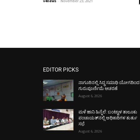
v4news
-
November 23, 2021
EDITOR PICKS
ನಾಗೂರಿನಲ್ಲಿ ಸಿದ್ಧ ಸಮಾಧಿ ಯೋಗದಿಂದ
ಗುರುಪೂರ್ಣಿಮೆ ಆಚರಣೆ
August 6, 2026
ಮಳೆ ಹಾನಿ ಹಿನ್ನೆಲೆ: ಬಂಟ್ವಾಳ ತಾಲೂಕು
ಪಂಚಾಯತ್‌ನಲ್ಲಿ ಅಧಿಕಾರಿಗಳ ತುರ್ತು
ಸಭೆ
August 6, 2026