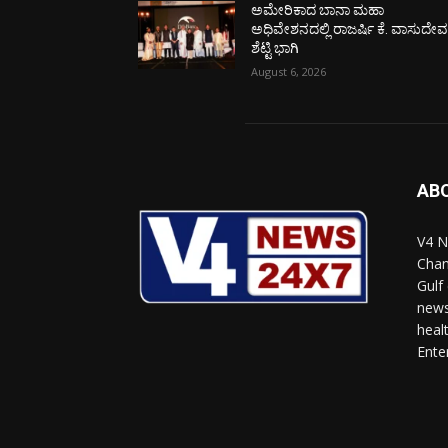
ಅಮೇರಿಕಾದ ಬಾನಾ ಮಹಾ
ಅಧಿವೇಶನದಲ್ಲಿ ರಾಜರ್ಷಿ ಕೆ. ವಾಸುದೇ
ಶೆಟ್ಟಿ ಭಾಗಿ
August 6, 2026
AB
V4 N
Chan
Gulf
news
heal
Ente