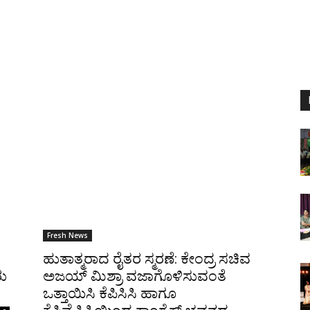
Fresh News
ಹುತಾತ್ಮರಾದ ರೈತರ ಸ್ಮರಣೆ: ಕೇಂದ್ರ ಸಚಿವ
ರು
ಅಜಯ್ ಮಿಶ‍್ರಾ ವಜಾಗೊಳಿಸುವಂತೆ
ಒತ್ತಾಯಿಸಿ ಕೆಪಿಸಿಸಿ ಹಾಗೂ