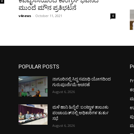
ಕೆಪಿವೈಸಿಸಿಯಿಂದ ಕಾಂಗ್ರೆಸ್ ಭವನದ
0
ಮುಂದೆ ಮೌನ ಪ್ರತಿಭಟನೆ
v4news
-
October 11, 2021
0
POPULAR POSTS
P
ನಾಗೂರಿನಲ್ಲಿ ಸಿದ್ಧ ಸಮಾಧಿ ಯೋಗದಿಂದ
F
ಗುರುಪೂರ್ಣಿಮೆ ಆಚರಣೆ
ಕ
August 6, 2026
ಮ
ಉ
ಮಳೆ ಹಾನಿ ಹಿನ್ನೆಲೆ: ಬಂಟ್ವಾಳ ತಾಲೂಕು
ಪಂಚಾಯತ್‌ನಲ್ಲಿ ಅಧಿಕಾರಿಗಳ ತುರ್ತು
ಪು
ಸಭೆ
ಮ
August 6, 2026