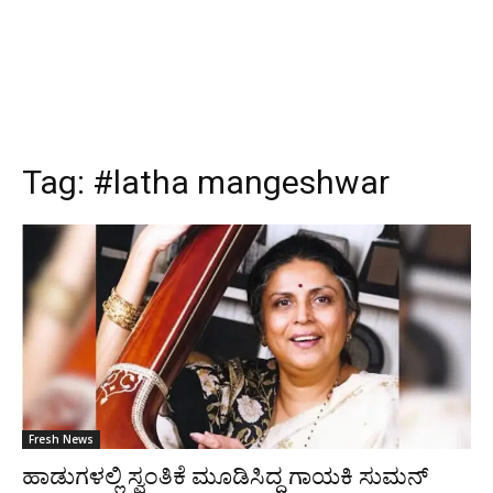
Tag:
#latha mangeshwar
Fresh News
ಹಾಡುಗಳಲ್ಲಿ ಸ್ವಂತಿಕೆ ಮೂಡಿಸಿದ್ದ ಗಾಯಕಿ ಸುಮನ್