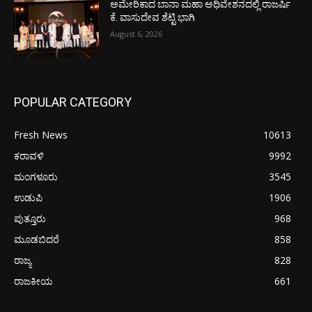
ಅಮೇರಿಕಾದ ಬಾನಾ ಮಹಾ ಅಧಿವೇಶನದಲ್ಲಿ ರಾಜರ್ಷಿ
ಕೆ. ವಾಸುದೇವ ಶೆಟ್ಟಿ ಭಾಗಿ
August 6, 2026
POPULAR CATEGORY
Fresh News
10613
ಕರಾವಳಿ
9992
ಮಂಗಳೂರು
3545
ಉಡುಪಿ
1906
ಪುತ್ತೂರು
968
ಮೂಡಬಿದರೆ
858
ರಾಜ್ಯ
828
ರಾಜಕೀಯ
661