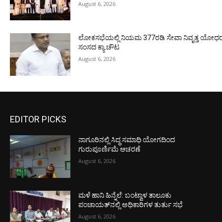
August 6, 2026
ಲೋಕಸಭೆಯಲ್ಲಿ ನಿಯಮ 377ರಡಿ ಸೇವಾ ನಿವೃತ್ತ ಯೋಧರ ಪ
ಸಂಸದ ಕ್ಯಾ.ಚೌಟ
August 6, 2026
EDITOR PICKS
ನಾಗೂರಿನಲ್ಲಿ ಸಿದ್ಧ ಸಮಾಧಿ ಯೋಗದಿಂದ
ಗುರುಪೂರ್ಣಿಮೆ ಆಚರಣೆ
August 6, 2026
ಮಳೆ ಹಾನಿ ಹಿನ್ನೆಲೆ: ಬಂಟ್ವಾಳ ತಾಲೂಕು
ಪಂಚಾಯತ್‌ನಲ್ಲಿ ಅಧಿಕಾರಿಗಳ ತುರ್ತು ಸಭೆ
August 6, 2026