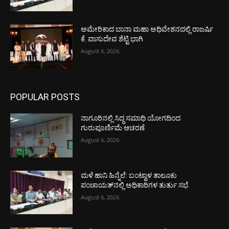
ಅಮೇರಿಕಾದ ಬಾನಾ ಮಹಾ ಅಧಿವೇಶನದಲ್ಲಿ ರಾಜರ್ಷಿ
ಕೆ. ವಾಸುದೇವ ಶೆಟ್ಟಿ ಭಾಗಿ
August 6, 2026
POPULAR POSTS
ನಾಗೂರಿನಲ್ಲಿ ಸಿದ್ಧ ಸಮಾಧಿ ಯೋಗದಿಂದ
ಗುರುಪೂರ್ಣಿಮೆ ಆಚರಣೆ
August 6, 2026
ಮಳೆ ಹಾನಿ ಹಿನ್ನೆಲೆ: ಬಂಟ್ವಾಳ ತಾಲೂಕು
ಪಂಚಾಯತ್‌ನಲ್ಲಿ ಅಧಿಕಾರಿಗಳ ತುರ್ತು ಸಭೆ
August 6, 2026