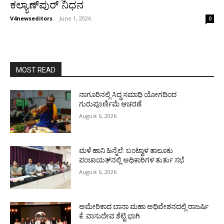
ಕಲ್ಯಾಣ್‍ಪುರ್ ನಿಧನ
V4newseditors
-
June 1, 2026
0
MOST READ
ನಾಗೂರಿನಲ್ಲಿ ಸಿದ್ಧ ಸಮಾಧಿ ಯೋಗದಿಂದ
ಗುರುಪೂರ್ಣಿಮೆ ಆಚರಣೆ
August 6, 2026
ಮಳೆ ಹಾನಿ ಹಿನ್ನೆಲೆ: ಬಂಟ್ವಾಳ ತಾಲೂಕು
ಪಂಚಾಯತ್‌ನಲ್ಲಿ ಅಧಿಕಾರಿಗಳ ತುರ್ತು ಸಭೆ
August 6, 2026
ಅಮೇರಿಕಾದ ಬಾನಾ ಮಹಾ ಅಧಿವೇಶನದಲ್ಲಿ ರಾಜರ್ಷಿ
ಕೆ. ವಾಸುದೇವ ಶೆಟ್ಟಿ ಭಾಗಿ