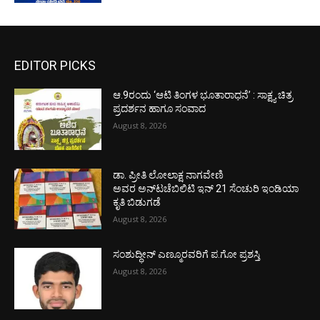
EDITOR PICKS
ಆ.9ರಂದು ‘ಆಟಿ ತಿಂಗಳ ಭೂತಾರಾಧನೆ’ : ಸಾಕ್ಷ್ಯ ಚಿತ್ರ
ಪ್ರದರ್ಶನ ಹಾಗೂ ಸಂವಾದ
August 8, 2026
ಡಾ. ಪ್ರೀತಿ ಲೋಲಾಕ್ಷ ನಾಗವೇಣಿ
ಅವರ ಅನ್‌ಟಚೆಬಿಲಿಟಿ ಇನ್ 21 ಸೆಂಚುರಿ ಇಂಡಿಯಾ
ಕೃತಿ ಬಿಡುಗಡೆ
August 8, 2026
ಸಂಶುದ್ಧೀನ್ ಎಣ್ಮೂರವರಿಗೆ ಪ.ಗೋ ಪ್ರಶಸ್ತಿ
August 8, 2026