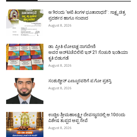
ಆ.9ರಂದು ‘ಆಟಿ ತಿಂಗಳ ಭೂತಾರಾಧನೆ’ : ಸಾಕ್ಷ್ಯ ಚಿತ್ರ
ಪ್ರದರ್ಶನ ಹಾಗೂ ಸಂವಾದ
August 8, 2026
ಡಾ. ಪ್ರೀತಿ ಲೋಲಾಕ್ಷ ನಾಗವೇಣಿ
ಅವರ ಅನ್‌ಟಚೆಬಿಲಿಟಿ ಇನ್ 21 ಸೆಂಚುರಿ ಇಂಡಿಯಾ
ಕೃತಿ ಬಿಡುಗಡೆ
August 8, 2026
ಸಂಶುದ್ಧೀನ್ ಎಣ್ಮೂರವರಿಗೆ ಪ.ಗೋ ಪ್ರಶಸ್ತಿ
August 8, 2026
ಉಚ್ಚಿಲ ಶ್ರೀಮಹಾಲಕ್ಷ್ಮೀ ದೇವಸ್ಥಾನದಲ್ಲಿ ಆ.10ರಂದು
ವಿಶೇಷ ತುಪ್ಪದ ಅಪ್ಪ ಸೇವೆ
August 8, 2026