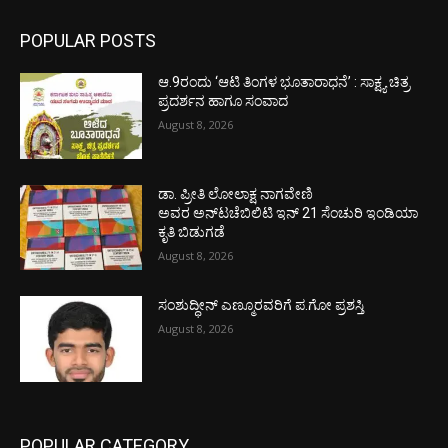
POPULAR POSTS
ಆ.9ರಂದು ‘ಆಟಿ ತಿಂಗಳ ಭೂತಾರಾಧನೆ’ : ಸಾಕ್ಷ್ಯ ಚಿತ್ರ
ಪ್ರದರ್ಶನ ಹಾಗೂ ಸಂವಾದ
August 8, 2026
ಡಾ. ಪ್ರೀತಿ ಲೋಲಾಕ್ಷ ನಾಗವೇಣಿ
ಅವರ ಅನ್‌ಟಚೆಬಿಲಿಟಿ ಇನ್ 21 ಸೆಂಚುರಿ ಇಂಡಿಯಾ
ಕೃತಿ ಬಿಡುಗಡೆ
August 8, 2026
ಸಂಶುದ್ಧೀನ್ ಎಣ್ಮೂರವರಿಗೆ ಪ.ಗೋ ಪ್ರಶಸ್ತಿ
August 8, 2026
POPULAR CATEGORY