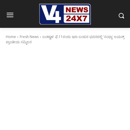
Home
Fresh News
ಬಂಟ್ವಾಳ: ಫೆ.11ರಂದು ಇರಾ ಬಂಟರ ಭವನದಲ್ಲಿ 'ಸಂಧ್ಯಾ' ಲಯನ್ಸ್
ಪ್ರಾಂತೀಯ ಸಮ್ಮಿಲನ