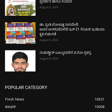
ಪ್ರದರ್ಶನ ಹಾಗೂ ಸಂವಾದ
August 8, 2026
ಡಾ. ಪ್ರೀತಿ ಲೋಲಾಕ್ಷ ನಾಗವೇಣಿ
ಅವರ ಅನ್‌ಟಚೆಬಿಲಿಟಿ ಇನ್ 21 ಸೆಂಚುರಿ ಇಂಡಿಯಾ
ಕೃತಿ ಬಿಡುಗಡೆ
August 8, 2026
ಸಂಶುದ್ಧೀನ್ ಎಣ್ಮೂರವರಿಗೆ ಪ.ಗೋ ಪ್ರಶಸ್ತಿ
August 8, 2026
POPULAR CATEGORY
Fresh News
10631
ಕರಾವಳಿ
10008