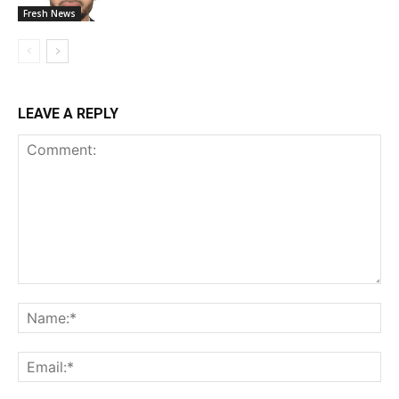
Fresh News
LEAVE A REPLY
Comment:
Na
Ema