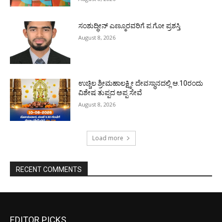
ಸಂಶುದ್ಧೀನ್ ಎಣ್ಮೂರವರಿಗೆ ಪ.ಗೋ ಪ್ರಶಸ್ತಿ
August 8, 2026
ಉಚ್ಚಿಲ ಶ್ರೀಮಹಾಲಕ್ಷ್ಮೀ ದೇವಸ್ಥಾನದಲ್ಲಿ ಆ.10ರಂದು
ವಿಶೇಷ ತುಪ್ಪದ ಅಪ್ಪ ಸೇವೆ
August 8, 2026
Load more
RECENT COMMENTS
EDITOR PICKS