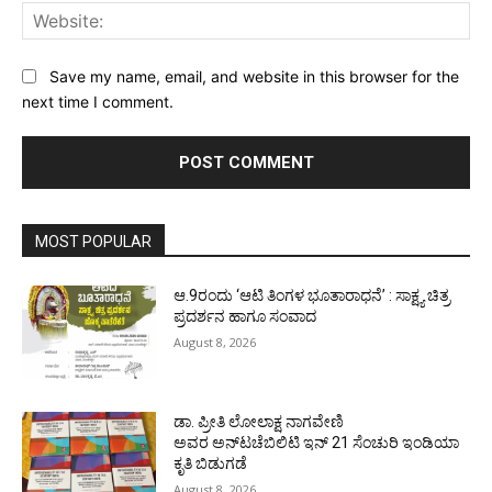
Web
Save my name, email, and website in this browser for the
next time I comment.
MOST POPULAR
ಆ.9ರಂದು ‘ಆಟಿ ತಿಂಗಳ ಭೂತಾರಾಧನೆ’ : ಸಾಕ್ಷ್ಯ ಚಿತ್ರ
ಪ್ರದರ್ಶನ ಹಾಗೂ ಸಂವಾದ
August 8, 2026
ಡಾ. ಪ್ರೀತಿ ಲೋಲಾಕ್ಷ ನಾಗವೇಣಿ
ಅವರ ಅನ್‌ಟಚೆಬಿಲಿಟಿ ಇನ್ 21 ಸೆಂಚುರಿ ಇಂಡಿಯಾ
ಕೃತಿ ಬಿಡುಗಡೆ
August 8, 2026