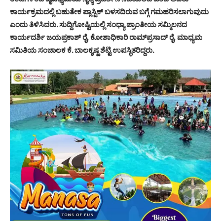
ಕಾರ್ಯಕ್ರಮದಲ್ಲಿ ಬಹುತೇಕ ಪ್ಲಾಸ್ಟಿಕ್ ಬಳಸದಿರುವ ಬಗ್ಗೆ ಗಮಹರಿಸಲಾಗುವುದು
ಎಂದು ತಿಳಿಸಿದರು. ಸುದ್ದಿಗೋಷ್ಟಿಯಲ್ಲಿ ಸಂಧ್ಯಾ ಪ್ರಾಂತೀಯ ಸಮ್ಮಿಲನದ
ಕಾರ್ಯದರ್ಶಿ ಜಯಪ್ರಕಾಶ್ ರೈ, ಕೋಶಾಧಿಕಾರಿ ರಾಮ್‌ಪ್ರಸಾದ್ ರೈ, ಮಾಧ್ಯಮ
ಸಮಿತಿಯ ಸಂಚಾಲಕ ಕೆ. ಬಾಲಕೃಷ್ಣ ಶೆಟ್ಟಿ ಉಪಸ್ಥಿತರಿದ್ದರು.