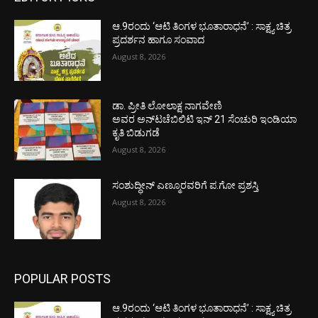
ಆ.9ರಂದು ‘ಆಟಿ ತಿಂಗಳ ಭೂತಾರಾಧನೆ’ : ಸಾಕ್ಷ್ಯ ಚಿತ್ರ
ಪ್ರದರ್ಶನ ಹಾಗೂ ಸಂವಾದ
August 8, 2026
ಡಾ. ಪ್ರೀತಿ ಲೋಲಾಕ್ಷ ನಾಗವೇಣಿ
ಅವರ ಅನ್‌ಟಚೆಬಿಲಿಟಿ ಇನ್ 21 ಸೆಂಚುರಿ ಇಂಡಿಯಾ
ಕೃತಿ ಬಿಡುಗಡೆ
August 8, 2026
ಸಂಶುದ್ಧೀನ್ ಎಣ್ಮೂರವರಿಗೆ ಪ.ಗೋ ಪ್ರಶಸ್ತಿ
August 8, 2026
POPULAR POSTS
ಆ.9ರಂದು ‘ಆಟಿ ತಿಂಗಳ ಭೂತಾರಾಧನೆ’ : ಸಾಕ್ಷ್ಯ ಚಿತ್ರ