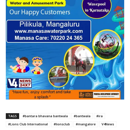
TAGS
#bantara bhavana bantwala
#bantwala
#ira
#Lions Club International
#lionsclub
#mangalore
V4News