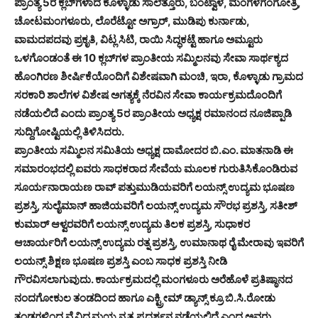
ಪ್ರಾಂತ್ಯ 5ರ ಕ್ಲಬ್‌ಗಳಾದ ಕೊಳ್ಳಾಡು ಸಾಲೆತ್ತೂರು, ಬಂಟ್ವಾಳ, ಮಂಗಳಗಂಗೋತ್ರಿ,
ಚೋಟಮಂಗಳೂರು, ಲೊರೆಟ್ಟೋ ಅಗ್ರಾರ್, ಮುಡಿಪು ಕುರ್ನಾಡು,
ವಾಮದಪದವು ಪ್ರಕೃತಿ, ವಿಟ್ಲ ಸಿಟಿ, ರಾಯಿ ಸಿದ್ಧಕಟ್ಟೆ ಹಾಗೂ ಅಮ್ಟೂರು
ಒಳಗೊಂಡಂತೆ ಈ 10 ಕ್ಲಬ್‌ಗಳ ಪ್ರಾಂತೀಯ ಸಮ್ಮಿಲನವು ಸೇವಾ ಸಾರ್ಥಕ್ಯದ
ಹೊಂಗಿರಣ ಶೀರ್ಷಿಕೆಯೊಂದಿಗೆ ವಿಶೇಷವಾಗಿ ಮಂಚಿ, ಇರಾ, ಕೊಳ್ಳಾಡು ಗ್ರಾಮದ
ಸರಕಾರಿ ಶಾಲೆಗಳ ವಿಶೇಷ ಅಗತ್ಯಕ್ಕೆ ನೆರವಿನ ಸೇವಾ ಕಾರ್ಯಕ್ರಮದೊಂದಿಗೆ
ನಡೆಯಲಿದೆ ಎಂದು ಪ್ರಾಂತ್ಯ 5ರ ಪ್ರಾಂತೀಯ ಅಧ್ಯಕ್ಷ ರಮಾನಂದ ನೂಜಿಪ್ಪಾಡಿ
ಸುದ್ದಿಗೋಷ್ಟಿಯಲ್ಲಿ ತಿಳಿಸಿದರು.
ಪ್ರಾಂತೀಯ ಸಮ್ಮಿಲನ ಸಮಿತಿಯ ಅಧ್ಯಕ್ಷ ದಾಮೋದರ ಬಿ.ಎಂ. ಮಾತನಾಡಿ ಈ
ಸಮಾರಂಭದಲ್ಲಿ ಐವರು ಸಾಧಕರಾದ ಸೇವೆಯ ಮೂಲಕ ಗುರುತಿಸಿಕೊಂಡಿರುವ
ಸೂರ್ಯನಾರಾಯಣ ರಾವ್ ಪತ್ತುಮುಡಿಯವರಿಗೆ ಲಯನ್ಸ್ ಉದ್ಯಮ ಭೂಷಣ
ಪ್ರಶಸ್ತಿ, ಸುಲೈಮಾನ್ ಹಾಜಿಯವರಿಗೆ ಲಯನ್ಸ್ ಉದ್ಯಮ ಸೌರಭ ಪ್ರಶಸ್ತಿ, ಸತೀಶ್
ಕುಮಾರ್ ಆಳ್ವರವರಿಗೆ ಲಯನ್ಸ್ ಉದ್ಯಮ ತಿಲಕ ಪ್ರಶಸ್ತಿ, ಸುಧಾಕರ
ಆಚಾರ್ಯರಿಗೆ ಲಯನ್ಸ್ ಉದ್ಯಮ ರತ್ನ ಪ್ರಶಸ್ತಿ, ಉಮಾನಾಥ ರೈ ಮೇರಾವು ಇವರಿಗೆ
ಲಯನ್ಸ್ ಶಿಕ್ಷಣ ಭೂಷಣ ಪ್ರಶಸ್ತಿ ಎಂಬ ಸಾಧಕ ಪ್ರಶಸ್ತಿ ನೀಡಿ
ಗೌರವಿಸಲಾಗುವುದು. ಕಾರ್ಯಕ್ರಮದಲ್ಲಿ ಮಂಗಳೂರು ಅರೆಹೊಳೆ ಪ್ರತಿಷ್ಠಾನದ
ನಂದಗೋಕುಲ ತಂಡದಿಂದ ಹಾಗೂ ಎಕ್ಟ್ರೀಮ್ ಡ್ಯಾನ್ಸ್ ಕ್ರೂ ಬಿ.ಸಿ.ರೋಡು
ತಂಡಗಳಿಂದ ವೈವಿಧ್ಯಮಯ ನೃತ್ಯ ಪ್ರದರ್ಶನ ನಡೆಯಲಿದೆ ಎಂದ ಅವರು