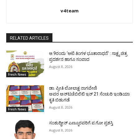
v4team
RELATED ARTICLES
ಆ.9ರಂದು ‘ಆಟಿ ತಿಂಗಳ ಭೂತಾರಾಧನೆ’ : ಸಾಕ್ಷ್ಯ ಚಿತ್ರ
ಪ್ರದರ್ಶನ ಹಾಗೂ ಸಂವಾದ
August 8, 2026
Fresh News
ಡಾ. ಪ್ರೀತಿ ಲೋಲಾಕ್ಷ ನಾಗವೇಣಿ
ಅವರ ಅನ್‌ಟಚೆಬಿಲಿಟಿ ಇನ್ 21 ಸೆಂಚುರಿ ಇಂಡಿಯಾ
ಕೃತಿ ಬಿಡುಗಡೆ
August 8, 2026
Fresh News
ಸಂಶುದ್ಧೀನ್ ಎಣ್ಮೂರವರಿಗೆ ಪ.ಗೋ ಪ್ರಶಸ್ತಿ
August 8, 2026