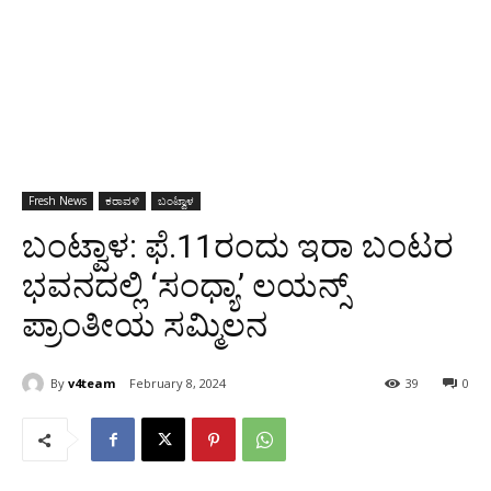
Fresh News
ಕರಾವಳಿ
ಬಂಟ್ವಾಳ
ಬಂಟ್ವಾಳ: ಫೆ.11ರಂದು ಇರಾ ಬಂಟರ
ಭವನದಲ್ಲಿ ‘ಸಂಧ್ಯಾ’ ಲಯನ್ಸ್
ಪ್ರಾಂತೀಯ ಸಮ್ಮಿಲನ
By
v4team
February 8, 2024
39
0