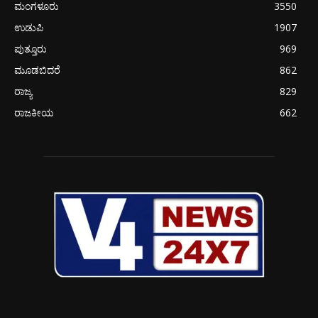
ಮಂಗಳೂರು
3550
ಉಡುಪಿ
1907
ಪುತ್ತೂರು
969
ಮೂಡಬಿದರೆ
862
ರಾಜ್ಯ
829
ರಾಜಕೀಯ
662