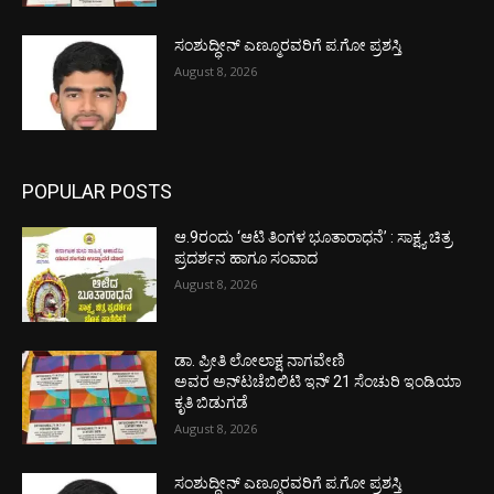
ಸಂಶುದ್ಧೀನ್ ಎಣ್ಮೂರವರಿಗೆ ಪ.ಗೋ ಪ್ರಶಸ್ತಿ
August 8, 2026
POPULAR POSTS
ಆ.9ರಂದು ‘ಆಟಿ ತಿಂಗಳ ಭೂತಾರಾಧನೆ’ : ಸಾಕ್ಷ್ಯ ಚಿತ್ರ
ಪ್ರದರ್ಶನ ಹಾಗೂ ಸಂವಾದ
August 8, 2026
ಡಾ. ಪ್ರೀತಿ ಲೋಲಾಕ್ಷ ನಾಗವೇಣಿ
ಅವರ ಅನ್‌ಟಚೆಬಿಲಿಟಿ ಇನ್ 21 ಸೆಂಚುರಿ ಇಂಡಿಯಾ
ಕೃತಿ ಬಿಡುಗಡೆ
August 8, 2026
ಸಂಶುದ್ಧೀನ್ ಎಣ್ಮೂರವರಿಗೆ ಪ.ಗೋ ಪ್ರಶಸ್ತಿ