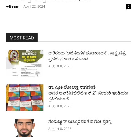
v4team
-
April 22, 2024
0
MOST READ
ಆ.9ರಂದು ‘ಆಟಿ ತಿಂಗಳ ಭೂತಾರಾಧನೆ’ : ಸಾಕ್ಷ್ಯ ಚಿತ್ರ
ಪ್ರದರ್ಶನ ಹಾಗೂ ಸಂವಾದ
August 8, 2026
ಡಾ. ಪ್ರೀತಿ ಲೋಲಾಕ್ಷ ನಾಗವೇಣಿ
ಅವರ ಅನ್‌ಟಚೆಬಿಲಿಟಿ ಇನ್ 21 ಸೆಂಚುರಿ ಇಂಡಿಯಾ
ಕೃತಿ ಬಿಡುಗಡೆ
August 8, 2026
ಸಂಶುದ್ಧೀನ್ ಎಣ್ಮೂರವರಿಗೆ ಪ.ಗೋ ಪ್ರಶಸ್ತಿ
August 8, 2026