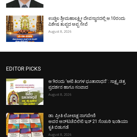
ಉಚ್ಚಿಲ ಶ್ರೀಮಹಾಲಕ್ಷ್ಮೀ ದೇವಸ್ಥಾನದಲ್ಲಿ ಆ.10ರಂದು
ವಿಶೇಷ ತುಪ್ಪದ ಅಪ್ಪ ಸೇವೆ
August 8, 2026
EDITOR PICKS
ಆ.9ರಂದು ‘ಆಟಿ ತಿಂಗಳ ಭೂತಾರಾಧನೆ’ : ಸಾಕ್ಷ್ಯ ಚಿತ್ರ
ಪ್ರದರ್ಶನ ಹಾಗೂ ಸಂವಾದ
August 8, 2026
ಡಾ. ಪ್ರೀತಿ ಲೋಲಾಕ್ಷ ನಾಗವೇಣಿ
ಅವರ ಅನ್‌ಟಚೆಬಿಲಿಟಿ ಇನ್ 21 ಸೆಂಚುರಿ ಇಂಡಿಯಾ
ಕೃತಿ ಬಿಡುಗಡೆ
August 8, 2026