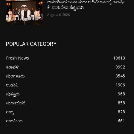
ಅಮೇರಿಕಾದ ಬಾನಾ ಮಹಾ ಅಧಿವೇಶನದಲ್ಲಿ ರಾಜರ್ಷಿ
ಕೆ. ವಾಸುದೇವ ಶೆಟ್ಟಿ ಭಾಗಿ
August 6, 2026
POPULAR CATEGORY
Fresh News
10613
ಕರಾವಳಿ
9992
ಮಂಗಳೂರು
3545
ಉಡುಪಿ
1906
ಪುತ್ತೂರು
968
ಮೂಡಬಿದರೆ
858
ರಾಜ್ಯ
828
ರಾಜಕೀಯ
661