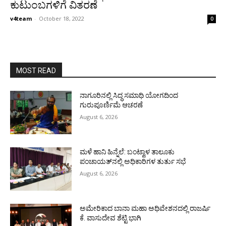
ಕುಟುಂಬಗಳಿಗೆ ವಿತರಣೆ
v4team
-
October 18, 2022
0
MOST READ
ನಾಗೂರಿನಲ್ಲಿ ಸಿದ್ಧ ಸಮಾಧಿ ಯೋಗದಿಂದ
ಗುರುಪೂರ್ಣಿಮೆ ಆಚರಣೆ
August 6, 2026
ಮಳೆ ಹಾನಿ ಹಿನ್ನೆಲೆ: ಬಂಟ್ವಾಳ ತಾಲೂಕು
ಪಂಚಾಯತ್‌ನಲ್ಲಿ ಅಧಿಕಾರಿಗಳ ತುರ್ತು ಸಭೆ
August 6, 2026
ಅಮೇರಿಕಾದ ಬಾನಾ ಮಹಾ ಅಧಿವೇಶನದಲ್ಲಿ ರಾಜರ್ಷಿ
ಕೆ. ವಾಸುದೇವ ಶೆಟ್ಟಿ ಭಾಗಿ