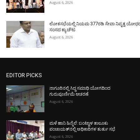
August 6, 2026
ಲೋಕಸಭೆಯಲ್ಲಿ ನಿಯಮ 377ರಡಿ ಸೇವಾ ನಿವೃತ್ತ ಯೋಧರ ಪ
ಸಂಸದ ಕ್ಯಾ.ಚೌಟ
August 6, 2026
EDITOR PICKS
ನಾಗೂರಿನಲ್ಲಿ ಸಿದ್ಧ ಸಮಾಧಿ ಯೋಗದಿಂದ
ಗುರುಪೂರ್ಣಿಮೆ ಆಚರಣೆ
August 6, 2026
ಮಳೆ ಹಾನಿ ಹಿನ್ನೆಲೆ: ಬಂಟ್ವಾಳ ತಾಲೂಕು
ಪಂಚಾಯತ್‌ನಲ್ಲಿ ಅಧಿಕಾರಿಗಳ ತುರ್ತು ಸಭೆ
August 6, 2026