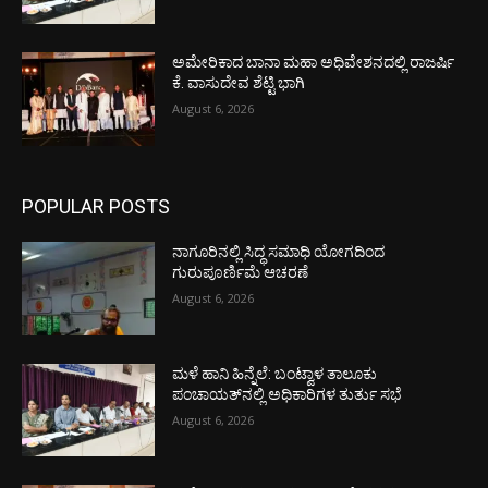
ಅಮೇರಿಕಾದ ಬಾನಾ ಮಹಾ ಅಧಿವೇಶನದಲ್ಲಿ ರಾಜರ್ಷಿ
ಕೆ. ವಾಸುದೇವ ಶೆಟ್ಟಿ ಭಾಗಿ
August 6, 2026
POPULAR POSTS
ನಾಗೂರಿನಲ್ಲಿ ಸಿದ್ಧ ಸಮಾಧಿ ಯೋಗದಿಂದ
ಗುರುಪೂರ್ಣಿಮೆ ಆಚರಣೆ
August 6, 2026
ಮಳೆ ಹಾನಿ ಹಿನ್ನೆಲೆ: ಬಂಟ್ವಾಳ ತಾಲೂಕು
ಪಂಚಾಯತ್‌ನಲ್ಲಿ ಅಧಿಕಾರಿಗಳ ತುರ್ತು ಸಭೆ
August 6, 2026