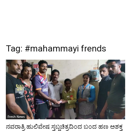
Tag:
#mahammayi frends
Fresh News
ನವರಾತ್ರಿ ಹುಲಿವೇಷ ಸ್ತಬ್ಧಚಿತ್ರದಿಂದ ಬಂದ ಹಣ ಅಶಕ್ತ