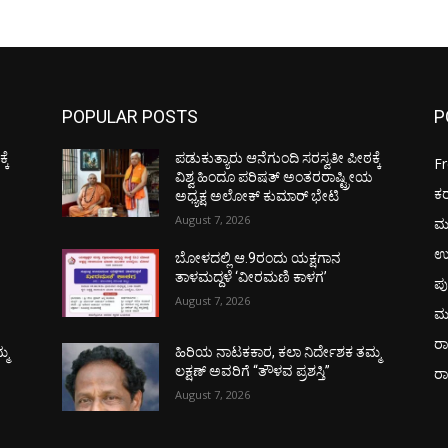
POPULAR POSTS
P
ಕೆ
ಪಡುಕುತ್ಯಾರು ಆನೆಗುಂದಿ ಸರಸ್ವತೀ ಪೀಠಕ್ಕೆ
F
ಯ
ವಿಶ್ವ ಹಿಂದೂ ಪರಿಷತ್ ಅಂತರರಾಷ್ಟ್ರೀಯ
ಕ
ಅಧ್ಯಕ್ಷ ಅಲೋಕ್ ಕುಮಾರ್ ಭೇಟಿ
August 7, 2026
ಮ
ಉ
ಬೋಳದಲ್ಲಿ ಆ.9ರಂದು ಯಕ್ಷಗಾನ
ತಾಳಮದ್ದಳೆ ‘ವೀರಮಣಿ ಕಾಳಗ’
ಪು
August 7, 2026
ಮ
ರಾ
್ಮ
ಹಿರಿಯ ನಾಟಕಕಾರ, ಕಲಾ ನಿರ್ದೇಶಕ ತಮ್ಮ
ಲಕ್ಷಣ್ ಅವರಿಗೆ “ತೌಳವ ಪ್ರಶಸ್ತಿ”
ರ
August 7, 2026