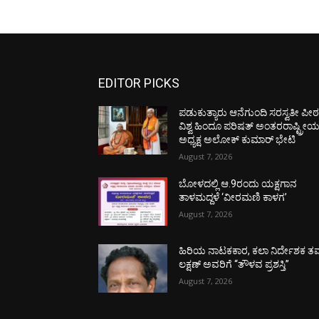
EDITOR PICKS
ಪಡುಕುತ್ಯಾರು ಆನೆಗುಂದಿ ಸರಸ್ವತೀ ಪೀಠಕ್
ವಿಶ್ವ ಹಿಂದೂ ಪರಿಷತ್ ಅಂತರರಾಷ್ಟ್ರೀ
ಅಧ್ಯಕ್ಷ ಅಲೋಕ್ ಕುಮಾರ್ ಭೇಟಿ
August 7, 2026
ಬೋಳದಲ್ಲಿ ಆ.9ರಂದು ಯಕ್ಷಗಾನ
ತಾಳಮದ್ದಳೆ ‘ವೀರಮಣಿ ಕಾಳಗ’
August 7, 2026
ಹಿರಿಯ ನಾಟಕಕಾರ, ಕಲಾ ನಿರ್ದೇಶಕ ತಮ
ಲಕ್ಷಣ್ ಅವರಿಗೆ “ತೌಳವ ಪ್ರಶಸ್ತಿ”
August 7, 2026