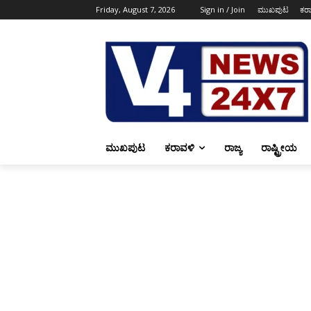
Friday, August 7, 2026
Sign in / Join
ಮುಖಪುಟ
ಕರ
ಮುಖಪುಟ
ಕರಾವಳಿ
ರಾಜ್ಯ
ರಾಷ್ಟ್ರೀಯ