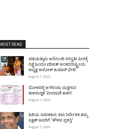
MOST READ
ಪಡುಕುತ್ಯಾರು ಆನೆಗುಂದಿ ಸರಸ್ವತೀ ಪೀಠಕ್ಕೆ
ವಿಶ್ವ ಹಿಂದೂ ಪರಿಷತ್ ಅಂತರರಾಷ್ಟ್ರೀಯ
ಅಧ್ಯಕ್ಷ ಅಲೋಕ್ ಕುಮಾರ್ ಭೇಟಿ
August 7, 2026
ಬೋಳದಲ್ಲಿ ಆ.9ರಂದು ಯಕ್ಷಗಾನ
ತಾಳಮದ್ದಳೆ ‘ವೀರಮಣಿ ಕಾಳಗ’
August 7, 2026
ಹಿರಿಯ ನಾಟಕಕಾರ, ಕಲಾ ನಿರ್ದೇಶಕ ತಮ್ಮ
ಲಕ್ಷಣ್ ಅವರಿಗೆ “ತೌಳವ ಪ್ರಶಸ್ತಿ”
August 7, 2026