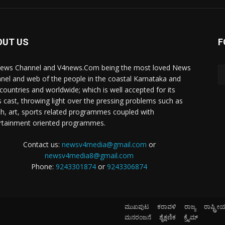
OUT US
F
ews Channel and V4news.Com being the most loved News
nel and web of the people in the coastal Karnataka and
 countries and worldwide; which is well accepted for its
 cast, throwing light over the pressing problems such as
th, art, sports related programmes coupled with
rtainment oriented programmes.
Contact us:
newsv4media@gmail.com
or
newsv4media8@gmail.com
Phone:
9243301874
or
9243306874
ಮುಖಪುಟ
ಕರಾವಳಿ
ರಾಜ್ಯ
ರಾಷ್ಟ್ರೀ
ಮನರಂಜನೆ
ಶೈಕ್ಷಣಿಕ
ಕ್ರೈಮ್