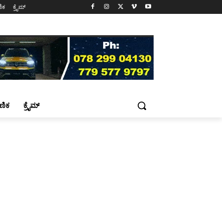
ಷಣಿಕ
ಕ್ರೈಮ್
್ಷಣಿಕ
ಕ್ರೈಮ್