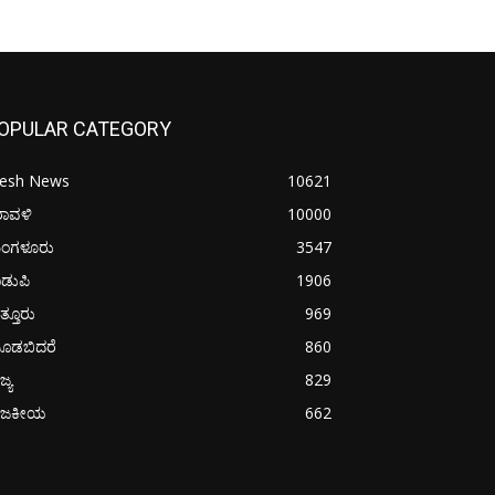
OPULAR CATEGORY
resh News
10621
ರಾವಳಿ
10000
ಂಗಳೂರು
3547
ಡುಪಿ
1906
ತ್ತೂರು
969
ೂಡಬಿದರೆ
860
ಜ್ಯ
829
ಾಜಕೀಯ
662