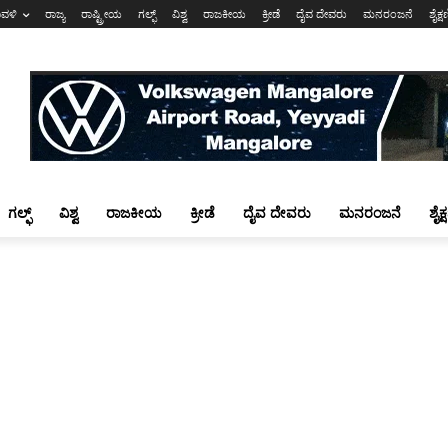
ಾವಳಿ
ರಾಜ್ಯ
ರಾಷ್ಟ್ರೀಯ
ಗಲ್ಫ್
ವಿಶ್ವ
ರಾಜಕೀಯ
ಕ್ರೀಡೆ
ದೈವ ದೇವರು
ಮನರಂಜನೆ
ಶೈಕ್
ಗಲ್ಫ್
ವಿಶ್ವ
ರಾಜಕೀಯ
ಕ್ರೀಡೆ
ದೈವ ದೇವರು
ಮನರಂಜನೆ
ಶೈಕ