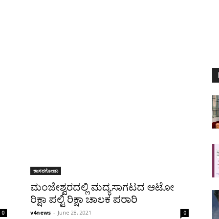
ಕಾಸರಗೋಡು
ಮಂಜೇಶ್ವರದಲ್ಲಿ ಮದ್ಯಸಾಗಟದ ಆಟೋ
ರಿಕ್ಷಾ ಪಲ್ಟಿ ರಿಕ್ಷಾ ಚಾಲಕ ಪರಾರಿ
v4news
-
June 28, 2021
0
0