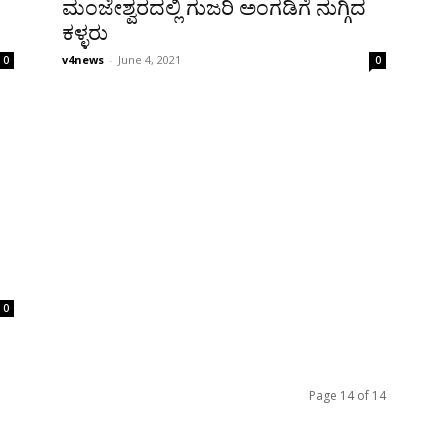
ಮಂಜೇಶ್ವರದಲ್ಲಿ ಗುಜರಿ ಅಂಗಡಿಗೆ ನುಗ್ಗಿದ
ಕಳ್ಳರು
v4news
-
June 4, 2021
0
0
0
Page 14 of 14