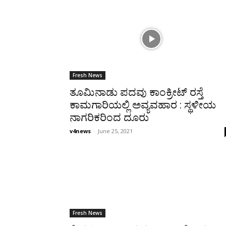
Fresh News
ತೂಮಿನಾಡು ಪದವು ಕಾಂಕ್ರೀಟ್ ರಸ್ತೆ
ಕಾಮಗಾರಿಯಲ್ಲಿ ಅವ್ಯವಹಾರ : ಸ್ಥಳೀಯ
ನಾಗರಿಕರಿಂದ ದೂರು
v4news
-
June 25, 2021
Fresh News