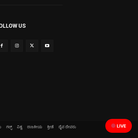
OLLOW US
LIVE
ಯ
ಗಲ್ಫ್
ವಿಶ್ವ
ರಾಜಕೀಯ
ಕ್ರೀಡೆ
ದೈವ ದೇವರು