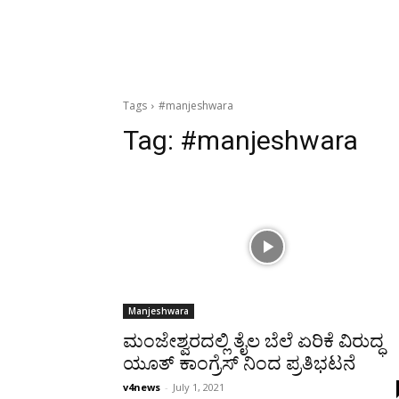
Tags
#manjeshwara
Tag:
#manjeshwara
Manjeshwara
ಮಂಜೇಶ್ವರದಲ್ಲಿ ತೈಲ ಬೆಲೆ ಏರಿಕೆ ವಿರುದ್ಧ
ಯೂತ್ ಕಾಂಗ್ರೆಸ್ ನಿಂದ ಪ್ರತಿಭಟನೆ
v4news
-
July 1, 2021