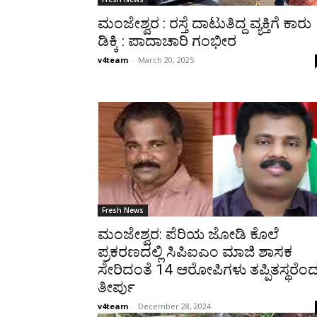
ಮಂಜೇಶ್ವರ : ರಸ್ತೆ ದಾಟುತಿದ್ದ ವ್ಯಕ್ತಿಗೆ ಕಾರು
ಡಿಕ್ಕಿ : ಪಾದಾಚಾರಿ ಗಂಭೀರ
v4team
-
March 20, 2025
Fresh News
ಮಂಜೇಶ್ವರ: ಪೆರಿಯ ಜೋಡಿ ಕೊಲೆ
ಪ್ರಕರಣದಲ್ಲಿ ಸಿಪಿಐಎಂ ಮಾಜಿ ಶಾಸಕ
ಸೇರಿದಂತೆ 14 ಆರೋಪಿಗಳು ತಪ್ಪಿತಸ್ಥರೆಂ
ತೀರ್ಪು
v4team
-
December 28, 2024