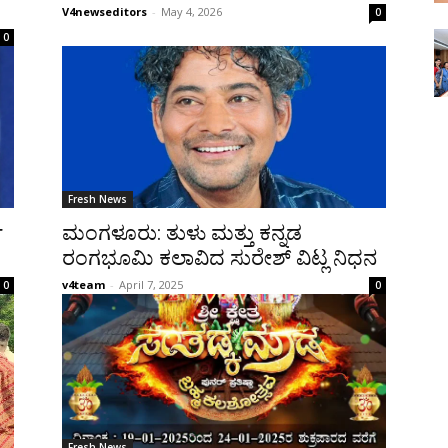
V4newseditors
-
May 4, 2026
0
0
Fresh News
ಿ
ಮಂಗಳೂರು: ತುಳು ಮತ್ತು ಕನ್ನಡ
ರಂಗಭೂಮಿ ಕಲಾವಿದ ಸುರೇಶ್ ವಿಟ್ಲ ನಿಧನ
v4team
-
April 7, 2025
0
0
Fresh News