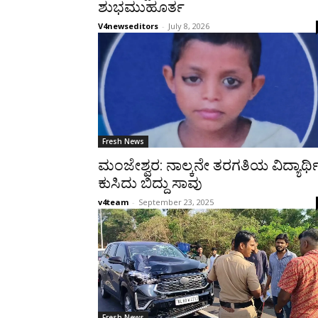
ಶುಭಮುಹೂರ್ತ
V4newseditors
-
July 8, 2026
Fresh News
ಮಂಜೇಶ್ವರ: ನಾಲ್ಕನೇ ತರಗತಿಯ ವಿದ್ಯಾರ್ಥ
ಕುಸಿದು ಬಿದ್ದು ಸಾವು
v4team
-
September 23, 2025
Fresh News