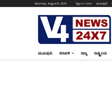
Saturday, August 8, 2026
Sign in / Join
ಮುಖಪುಟ
ಮುಖಪುಟ
ಕರಾವಳಿ
ರಾಜ್ಯ
ರಾಷ್ಟ್ರೀಯ