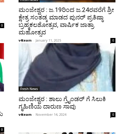
ಮಂಜೇಶ್ವರ : ಜ.19ರಿಂದ ಜ.24ರವರೆಗೆ ಶ್ರೀ
ಕ್ಷೇತ್ರ ಸಂತಡ್ಕ ಮಾಡದ ಪುನರ್ ಪ್ರತಿಷ್ಠಾ
ಬ್ರಹ್ಮಕಲಶೋತ್ಸವ, ವಾರ್ಷಿಕ ಜಾತ್ರಾ
0
ಮಹೋತ್ಸವ
v4team
-
January 11, 2025
0
Fresh News
ಮಂಜೇಶ್ವರ : ಶಾಲು ಗ್ರೈಂಡರ್ ಗೆ ಸಿಲುಕಿ
ಗೃಹಿಣಿಯ ದಾರುಣ ಸಾವು
ದು
v4team
-
November 14, 2024
0
0