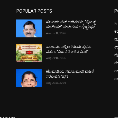
POPULAR POSTS
P
ಹಲವಾರು ಡೆಡ್ ಬಾಡಿಗಳನ್ನು “ಪೋಸ್ಟ್
F
ಮಾರ್ಟಮ್” ಮಾಡಿರುವ ಜಗ್ಗಣ್ಣ ನಿಧನ
ಕ
August 8, 2026
ಮ
ಉ
ಕಾಂತಾವರದಲ್ಲಿ ಆ.9ರಂದು ಪ್ರಥಮ
ವರ್ಷದ ‘ಬಿರುವೆರೆ ಆಟಿದ ಕೂಟ’
ಪು
August 8, 2026
ಮ
ರಾ
ಹೆಜಮಾಡಿಯ ಸಮಾಜಮುಖಿ ಮಹಿಳೆ
ಸರೋಜಿನಿ ನಿಧನ
ರ
August 8, 2026