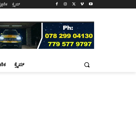
ೈಕ್ಷಣಿಕ
ಕ್ರೈಮ್
್ಷಣಿಕ
ಕ್ರೈಮ್