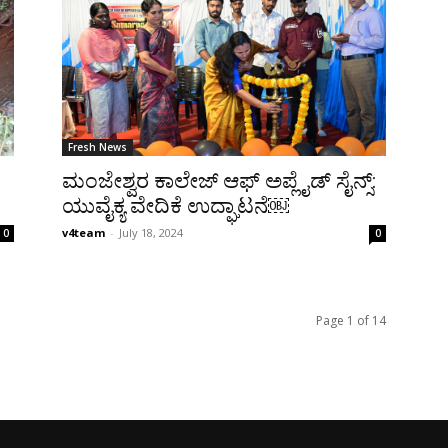
Fresh News
ಮಂಜೇಶ್ವರ ಕಾಲೇಜ್ ಆಫ್ ಅಪ್ಲೈಡ್ ಸೈನ್ಸ್:
ಯುವೈಕ್ಯ ವೇದಿಕೆ ಉದ್ಘಾಟನೆ￼
v4team
-
July 18, 2024
0
0
Page 1 of 14