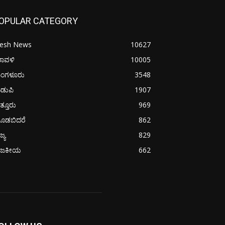
OPULAR CATEGORY
resh News
10627
ರಾವಳಿ
10005
ಂಗಳೂರು
3548
ಡುಪಿ
1907
ತ್ತೂರು
969
ೂಡಬಿದರೆ
862
ಜ್ಯ
829
ಾಜಕೀಯ
662