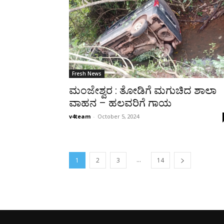
Fresh News
ಮಂಜೇಶ್ವರ : ತೋಡಿಗೆ ಮಗುಚಿದ ಶಾಲಾ
ವಾಹನ – ಹಲವರಿಗೆ ಗಾಯ
v4team
-
October 5, 2024
...
1
2
3
14