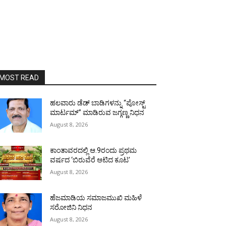
MOST READ
ಹಲವಾರು ಡೆಡ್ ಬಾಡಿಗಳನ್ನು “ಪೋಸ್ಟ್
ಮಾರ್ಟಮ್” ಮಾಡಿರುವ ಜಗ್ಗಣ್ಣ ನಿಧನ
August 8, 2026
ಕಾಂತಾವರದಲ್ಲಿ ಆ.9ರಂದು ಪ್ರಥಮ
ವರ್ಷದ ‘ಬಿರುವೆರೆ ಆಟಿದ ಕೂಟ’
August 8, 2026
ಹೆಜಮಾಡಿಯ ಸಮಾಜಮುಖಿ ಮಹಿಳೆ
ಸರೋಜಿನಿ ನಿಧನ
August 8, 2026