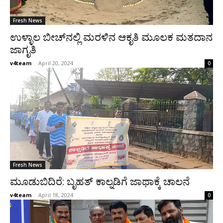
Fresh News
ಉಳ್ಳಾಲ ಬೀಚ್‌ನಲ್ಲಿ ಮರಳಿನ ಆಕೃತಿ ಮೂಲಕ ಮತದಾನ
ಜಾಗೃತಿ
v4team
-
April 20, 2024
0
Fresh News
ಮೂಡುಬಿದಿರೆ: ಬೃಹತ್ ಕಾಲ್ನಡಿಗೆ ಜಾಥಾಕ್ಕೆ ಚಾಲನೆ
v4team
-
April 18, 2024
0