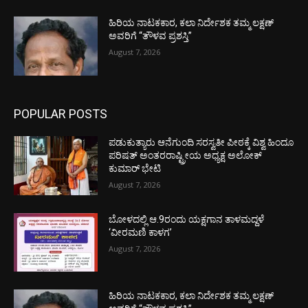
ಹಿರಿಯ ನಾಟಕಕಾರ, ಕಲಾ ನಿರ್ದೇಶಕ ತಮ್ಮ ಲಕ್ಷಣ್
ಅವರಿಗೆ “ತೌಳವ ಪ್ರಶಸ್ತಿ”
August 7, 2026
POPULAR POSTS
ಪಡುಕುತ್ಯಾರು ಆನೆಗುಂದಿ ಸರಸ್ವತೀ ಪೀಠಕ್ಕೆ ವಿಶ್ವ ಹಿಂದೂ
ಪರಿಷತ್ ಅಂತರರಾಷ್ಟ್ರೀಯ ಅಧ್ಯಕ್ಷ ಅಲೋಕ್
ಕುಮಾರ್ ಭೇಟಿ
August 7, 2026
ಬೋಳದಲ್ಲಿ ಆ.9ರಂದು ಯಕ್ಷಗಾನ ತಾಳಮದ್ದಳೆ
‘ವೀರಮಣಿ ಕಾಳಗ’
August 7, 2026
ಹಿರಿಯ ನಾಟಕಕಾರ, ಕಲಾ ನಿರ್ದೇಶಕ ತಮ್ಮ ಲಕ್ಷಣ್