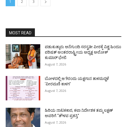
1
2
3
MOST READ
ಪಡುಕುತ್ಯಾರು ಆನೆಗುಂದಿ ಸರಸ್ವತೀ ಪೀಠಕ್ಕೆ ವಿಶ್ವ ಹಿಂದೂ
ಪರಿಷತ್ ಅಂತರರಾಷ್ಟ್ರೀಯ ಅಧ್ಯಕ್ಷ ಅಲೋಕ್
ಕುಮಾರ್ ಭೇಟಿ
August 7, 2026
ಬೋಳದಲ್ಲಿ ಆ.9ರಂದು ಯಕ್ಷಗಾನ ತಾಳಮದ್ದಳೆ
‘ವೀರಮಣಿ ಕಾಳಗ’
August 7, 2026
ಹಿರಿಯ ನಾಟಕಕಾರ, ಕಲಾ ನಿರ್ದೇಶಕ ತಮ್ಮ ಲಕ್ಷಣ್
ಅವರಿಗೆ “ತೌಳವ ಪ್ರಶಸ್ತಿ”
August 7, 2026