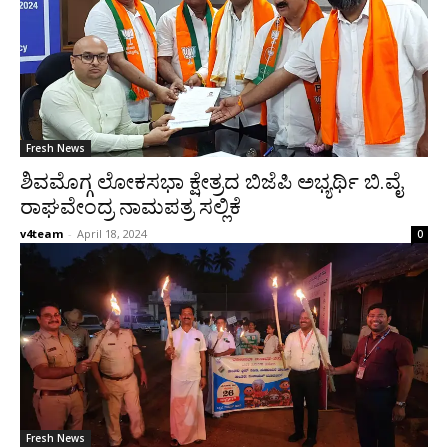
Fresh News
ಶಿವಮೊಗ್ಗ ಲೋಕಸಭಾ ಕ್ಷೇತ್ರದ ಬಿಜೆಪಿ ಅಭ್ಯರ್ಥಿ ಬಿ.ವೈ
ರಾಘವೇಂದ್ರ ನಾಮಪತ್ರ ಸಲ್ಲಿಕೆ
v4team
-
April 18, 2024
0
Fresh News