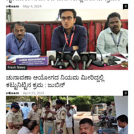
v4team
-
May 4, 2024
0
Fresh News
ಚುನಾವಣಾ ಆಯೋಗದ ನಿಯಮ ಮೀರಿದ್ದಲ್ಲಿ
ಕಟ್ಟುನಿಟ್ಟಿನ ಕ್ರಮ : ಜುಬಿನ್
v4team
-
April 25, 2024
0