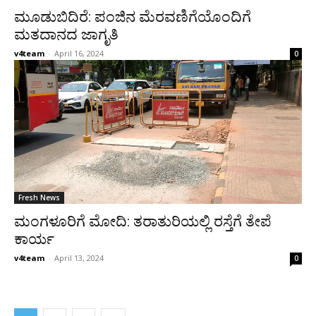
ಮೂಡುಬಿದಿರೆ: ಪಂಜಿನ ಮೆರವಣಿಗೆಯೊಂದಿಗೆ
ಮತದಾನದ ಜಾಗೃತಿ
v4team
-
April 16, 2024
0
Fresh News
ಮಂಗಳೂರಿಗೆ ಮೋದಿ: ತರಾತುರಿಯಲ್ಲಿ ರಸ್ತೆಗೆ ತೇಪೆ
ಕಾರ್ಯ
v4team
-
April 13, 2024
0