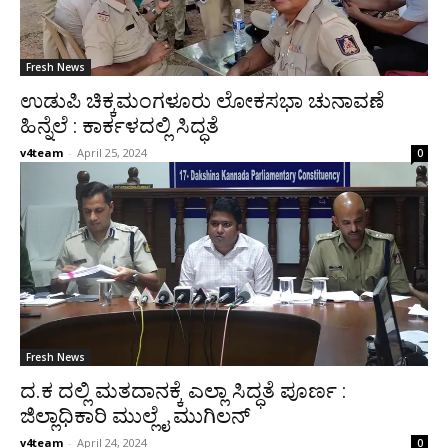
Fresh News
ಉಡುಪಿ ಚಿಕ್ಕಮಂಗಳೂರು ಲೋಕಸಭಾ ಚುನಾವಣೆ
ಹಿನ್ನೆಲೆ : ಕಾರ್ಕಳದಲ್ಲಿ ಸಿದ್ಧತೆ
v4team
-
April 25, 2024
0
Fresh News
ದ.ಕ ದಲ್ಲಿ ಮತದಾನಕ್ಕೆ ಎಲ್ಲಾ ಸಿದ್ಧತೆ ಪೂರ್ಣ :
ಜಿಲ್ಲಾಧಿಕಾರಿ ಮುಲ್ಲೈ ಮುಗಿಲನ್
v4team
-
April 24, 2024
0