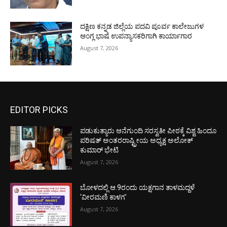
ದಕ್ಷಿಣ ಕನ್ನಡ ಜಿಲ್ಲೆಯ ಪದವಿ ಪೂರ್ವ ಕಾಲೇಜುಗಳ
ಆಂಗ್ಲ ಭಾಷೆ ಉಪನ್ಯಾಸಕರಿಗಾಗಿ ಕಾರ್ಯಾಗಾರ
August 7, 2026
EDITOR PICKS
ಪಡುಕುತ್ಯಾರು ಆನೆಗುಂದಿ ಸರಸ್ವತೀ ಪೀಠಕ್ಕೆ ವಿಶ್ವ ಹಿಂದೂ
ಪರಿಷತ್ ಅಂತರರಾಷ್ಟ್ರೀಯ ಅಧ್ಯಕ್ಷ ಅಲೋಕ್
ಕುಮಾರ್ ಭೇಟಿ
August 7, 2026
ಬೋಳದಲ್ಲಿ ಆ.9ರಂದು ಯಕ್ಷಗಾನ ತಾಳಮದ್ದಳೆ
‘ವೀರಮಣಿ ಕಾಳಗ’
August 7, 2026