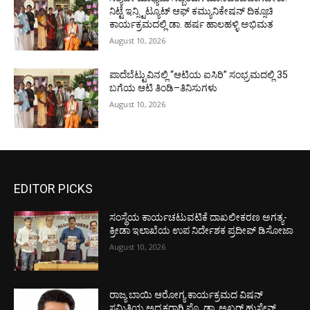
ನಿಟ್ಟೆ ಇನ್ಸ್ಟಿಟ್ಯೂಟ್ ಆಫ್ ಕಮ್ಯುನಿಕೇಷನ್ ದಿಕ್ಸೂಚಿ
ಕಾರ್ಯಕ್ರಮದಲ್ಲಿ ಡಾ. ಹರ್ಷ ಹಾಲಹಳ್ಳಿ ಅಭಿಮತ
August 10, 2026
ಪಾದೆಬೆಟ್ಟುವಿನಲ್ಲಿ “ಆಟಿಯ ಐಸಿರಿ’’ ಸಂಭ್ರಮದಲ್ಲಿ 35
ಬಗೆಯ ಆಟಿ ತಿಂಡಿ–ತಿನಿಸುಗಳು
August 10, 2026
EDITOR PICKS
ಸಂಸ್ಥೆಯ ಕಾರ್ಯಚಟುವಟಿಕೆ ದಾಖಲೀಕರಣ ಅಗತ್ಯ-
ಕ್ರೀಡಾ ಇಲಾಖೆಯ ಉಪ ನಿರ್ದೇಶಕ ಪ್ರದೀಪ್ ಡಿಸೋಜಾ
August 10, 2026
ರಾಜ್ಯ ಬಾಯಿ ಆರೋಗ್ಯ ಕಾರ್ಯಕ್ರಮದ ವಿಷನ್
ಸಮಿತಿಯ ಅಧ್ಯಕ್ಷರಾಗಿ ಪ್ರೊ. ಡಾ. ಅಖ್ತರ್ ಹುಸೇನ್