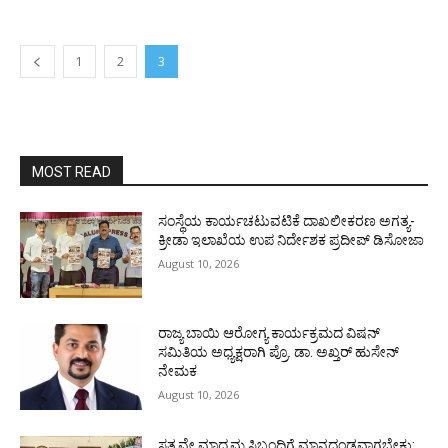
1
2
3
MOST READ
ಸಂಸ್ಥೆಯ ಕಾರ್ಯಚಟುವಟಿಕೆ ದಾಖಲೀಕರಣ ಅಗತ್ಯ-
ಕ್ರೀಡಾ ಇಲಾಖೆಯ ಉಪ ನಿರ್ದೇಶಕ ಪ್ರದೀಪ್ ಡಿಸೋಜಾ
August 10, 2026
ರಾಜ್ಯ ಬಾಯಿ ಆರೋಗ್ಯ ಕಾರ್ಯಕ್ರಮದ ವಿಷನ್
ಸಮಿತಿಯ ಅಧ್ಯಕ್ಷರಾಗಿ ಪ್ರೊ. ಡಾ. ಅಖ್ತರ್ ಹುಸೇನ್
ನೇಮಕ
August 10, 2026
ಸತ್ಯವೇ ಮಾಧ್ಯಮ ಸಿಬ್ಬಂದಿಗೆ ಮಾನದಂಡವಾಗಬೇಕು: