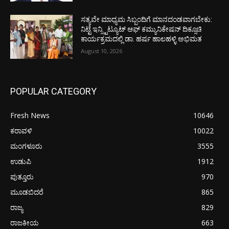
ಸತ್ಯವೇ ಮಾಧ್ಯಮ ಸಿಬ್ಬಂದಿಗೆ ಮಾನದಂಡವಾಗಬೇಕು:
ನಿಟ್ಟೆ ಇನ್ಸ್ಟಿಟ್ಯೂಟ್ ಆಫ್ ಕಮ್ಯುನಿಕೇಷನ್ ದಿಕ್ಸೂಚಿ
ಕಾರ್ಯಕ್ರಮದಲ್ಲಿ ಡಾ. ಹರ್ಷ ಹಾಲಹಳ್ಳಿ ಅಭಿಮತ
August 10, 2026
POPULAR CATEGORY
Fresh News
10646
ಕರಾವಳಿ
10022
ಮಂಗಳೂರು
3555
ಉಡುಪಿ
1912
ಪುತ್ತೂರು
970
ಮೂಡಬಿದರೆ
865
ರಾಜ್ಯ
829
ರಾಜಕೀಯ
663