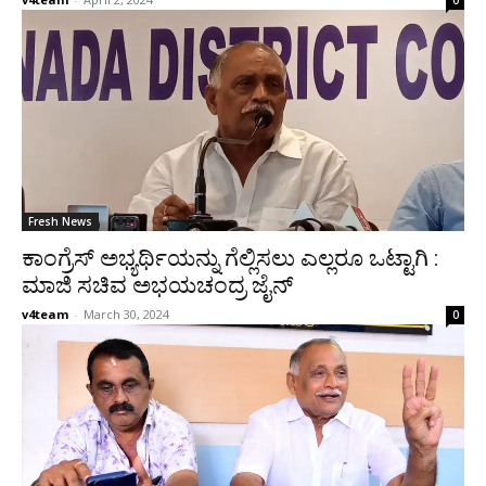
0
Fresh News
ಕಾಂಗ್ರೆಸ್ ಅಭ್ಯರ್ಥಿಯನ್ನು ಗೆಲ್ಲಿಸಲು ಎಲ್ಲರೂ ಒಟ್ಟಾಗಿ :
ಮಾಜಿ ಸಚಿವ ಅಭಯಚಂದ್ರ ಜೈನ್
v4team
-
March 30, 2024
0