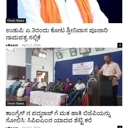
Fresh News
ಉಡುಪಿ: ಏ.3ರಂದು ಕೋಟ ಶ್ರೀನಿವಾಸ ಪೂಜಾರಿ
ನಾಮಪತ್ರ ಸಲ್ಲಿಕೆ
v4team
-
April 2, 2024
0
Fresh News
ಕಾಂಗ್ರೆಸ್ ನ ಪದ್ಮರಾಜ್ ಗೆ ಮತ ಹಾಕಿ ಬಿಜೆಪಿಯನ್ನು
ಸೋಲಿಸಿ: ಸಿಪಿಐಎಂನ ಯಾದವ ಶೆಟ್ಟಿ ಕರೆ
v4team
-
April 2, 2024