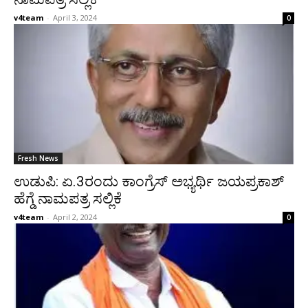
v4team
-
April 3, 2024
0
Fresh News
ಉಡುಪಿ: ಏ.3ರಂದು ಕಾಂಗ್ರೆಸ್ ಅಭ್ಯರ್ಥಿ ಜಯಪ್ರಕಾಶ್
ಹೆಗ್ಡೆ ನಾಮಪತ್ರ ಸಲ್ಲಿಕೆ
v4team
-
April 2, 2024
0