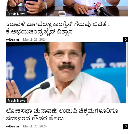
Fresh News
ಕರಾವಳಿ ಭಾಗದಲ್ಲೂ ಕಾಂಗ್ರೆಸ್ ಗೆಲುವು ಖಚಿತ :
ಕೆ.ಅಭಯಚಂದ್ರ ಜೈನ್ ವಿಶ್ವಾಸ
v4team
-
March 23, 2024
0
Fresh News
ಲೋಕಸಭಾ ಚುನಾವಣೆ: ಉಡುಪಿ ಚಿಕ್ಕಮಗಳೂರಿಗೂ
ಸದಾನಂದ ಗೌಡರ ಹೆಸರು
v4team
-
March 20, 2024
0