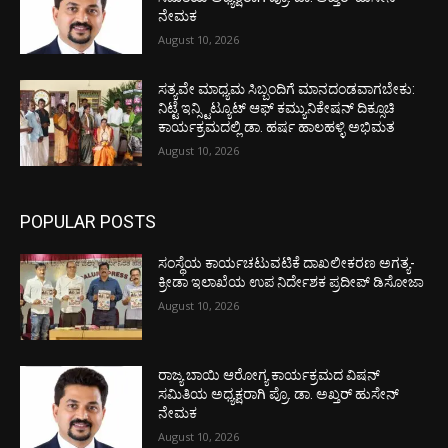
ನೇಮಕ
August 10, 2026
ಸತ್ಯವೇ ಮಾಧ್ಯಮ ಸಿಬ್ಬಂದಿಗೆ ಮಾನದಂಡವಾಗಬೇಕು:
ನಿಟ್ಟೆ ಇನ್ಸ್ಟಿಟ್ಯೂಟ್ ಆಫ್ ಕಮ್ಯುನಿಕೇಷನ್ ದಿಕ್ಸೂಚಿ
ಕಾರ್ಯಕ್ರಮದಲ್ಲಿ ಡಾ. ಹರ್ಷ ಹಾಲಹಳ್ಳಿ ಅಭಿಮತ
August 10, 2026
POPULAR POSTS
ಸಂಸ್ಥೆಯ ಕಾರ್ಯಚಟುವಟಿಕೆ ದಾಖಲೀಕರಣ ಅಗತ್ಯ-
ಕ್ರೀಡಾ ಇಲಾಖೆಯ ಉಪ ನಿರ್ದೇಶಕ ಪ್ರದೀಪ್ ಡಿಸೋಜಾ
August 10, 2026
ರಾಜ್ಯ ಬಾಯಿ ಆರೋಗ್ಯ ಕಾರ್ಯಕ್ರಮದ ವಿಷನ್
ಸಮಿತಿಯ ಅಧ್ಯಕ್ಷರಾಗಿ ಪ್ರೊ. ಡಾ. ಅಖ್ತರ್ ಹುಸೇನ್
ನೇಮಕ
August 10, 2026