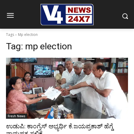
Tags
Mp election
Tag:
mp election
Fresh News
ಉಡುಪಿ: ಕಾಂಗ್ರೆಸ್ ಅಭ್ಯರ್ಥಿ ಕೆ.ಜಯಪ್ರಕಾಶ್ ಹೆಗ್ಡೆ
ನಾಮಪತ್ರ ಸಲ್ಲಿಕೆ