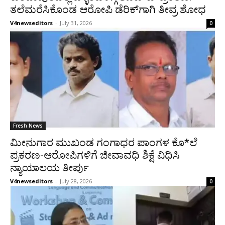
ತಲೆಮರೆಸಿಕೊಂಡ ಆರೋಪಿ ಡೆರಿಕ್‌ಗಾಗಿ ತೀವ್ರ ಶೋಧ
V4newseditors
-
July 31, 2026
0
Fresh News
ಮೀನುಗಾರ ಮುಖಂಡ ಗಂಗಾಧರ ಪಾಂಗಳ ಕೊ*ಲೆ
ಪ್ರಕರಣ-ಆರೋಪಿಗಳಿಗೆ ಜೀವಾವಧಿ ಶಿಕ್ಷೆ ವಿಧಿಸಿ
ನ್ಯಾಯಾಲಯ ತೀರ್ಪು
V4newseditors
-
July 28, 2026
0