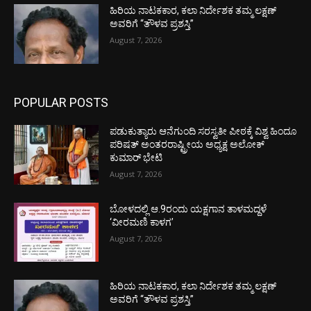
ಹಿರಿಯ ನಾಟಕಕಾರ, ಕಲಾ ನಿರ್ದೇಶಕ ತಮ್ಮ ಲಕ್ಷಣ್
ಅವರಿಗೆ “ತೌಳವ ಪ್ರಶಸ್ತಿ”
August 7, 2026
POPULAR POSTS
ಪಡುಕುತ್ಯಾರು ಆನೆಗುಂದಿ ಸರಸ್ವತೀ ಪೀಠಕ್ಕೆ ವಿಶ್ವ ಹಿಂದೂ
ಪರಿಷತ್ ಅಂತರರಾಷ್ಟ್ರೀಯ ಅಧ್ಯಕ್ಷ ಅಲೋಕ್
ಕುಮಾರ್ ಭೇಟಿ
August 7, 2026
ಬೋಳದಲ್ಲಿ ಆ.9ರಂದು ಯಕ್ಷಗಾನ ತಾಳಮದ್ದಳೆ
‘ವೀರಮಣಿ ಕಾಳಗ’
August 7, 2026
ಹಿರಿಯ ನಾಟಕಕಾರ, ಕಲಾ ನಿರ್ದೇಶಕ ತಮ್ಮ ಲಕ್ಷಣ್
ಅವರಿಗೆ “ತೌಳವ ಪ್ರಶಸ್ತಿ”