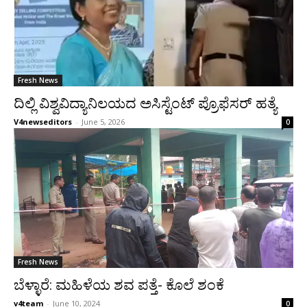
Fresh News
ದಿಲ್ಲಿ ವಿಶ್ವವಿದ್ಯಾನಿಲಯದ ಅಸಿಸ್ಟೆಂಟ್ ಪ್ರೊಫೆಸರ್ ಹತ್ಯೆ
V4newseditors
-
June 5, 2026
0
Fresh News
ಬೆಳ್ಳಾರೆ: ಮಹಿಳೆಯ ಶವ ಪತ್ತೆ- ಕೊಲೆ ಶಂಕೆ
v4team
-
June 10, 2024
0