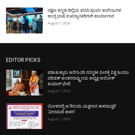
ದಕ್ಷಿಣ ಕನ್ನಡ ಜಿಲ್ಲೆಯ ಪದವಿ ಪೂರ್ವ ಕಾಲೇಜುಗಳ
ಆಂಗ್ಲ ಭಾಷೆ ಉಪನ್ಯಾಸಕರಿಗಾಗಿ ಕಾರ್ಯಾಗಾರ
August 7, 2026
EDITOR PICKS
ಪಡುಕುತ್ಯಾರು ಆನೆಗುಂದಿ ಸರಸ್ವತೀ ಪೀಠಕ್ಕೆ ವಿಶ್ವ ಹಿಂದೂ
ಪರಿಷತ್ ಅಂತರರಾಷ್ಟ್ರೀಯ ಅಧ್ಯಕ್ಷ ಅಲೋಕ್
ಕುಮಾರ್ ಭೇಟಿ
August 7, 2026
ಬೋಳದಲ್ಲಿ ಆ.9ರಂದು ಯಕ್ಷಗಾನ ತಾಳಮದ್ದಳೆ
‘ವೀರಮಣಿ ಕಾಳಗ’
August 7, 2026