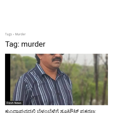
Tags
Murder
Tag:
murder
Fresh News
ಕುಂದಾಪುರದಲ್ಲಿ ಬೆಳ್ಳಂಬೆಳಿಗ್ಗೆ ಶೂಟೌಟ್ ಪ್ರಕರಣ: