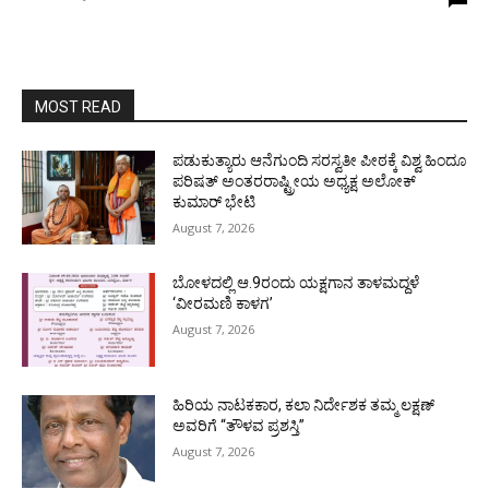
MOST READ
ಪಡುಕುತ್ಯಾರು ಆನೆಗುಂದಿ ಸರಸ್ವತೀ ಪೀಠಕ್ಕೆ ವಿಶ್ವ ಹಿಂದೂ
ಪರಿಷತ್ ಅಂತರರಾಷ್ಟ್ರೀಯ ಅಧ್ಯಕ್ಷ ಅಲೋಕ್
ಕುಮಾರ್ ಭೇಟಿ
August 7, 2026
ಬೋಳದಲ್ಲಿ ಆ.9ರಂದು ಯಕ್ಷಗಾನ ತಾಳಮದ್ದಳೆ
‘ವೀರಮಣಿ ಕಾಳಗ’
August 7, 2026
ಹಿರಿಯ ನಾಟಕಕಾರ, ಕಲಾ ನಿರ್ದೇಶಕ ತಮ್ಮ ಲಕ್ಷಣ್
ಅವರಿಗೆ “ತೌಳವ ಪ್ರಶಸ್ತಿ”
August 7, 2026