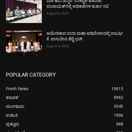
ಮಳೆ ಹಾನಿ ಹಿನ್ನೆಲೆ: ಬಂಟ್ವಾಳ ತಾಲೂಕು
ಪಂಚಾಯತ್‌ನಲ್ಲಿ ಅಧಿಕಾರಿಗಳ ತುರ್ತು ಸಭೆ
August 6, 2026
ಅಮೇರಿಕಾದ ಬಾನಾ ಮಹಾ ಅಧಿವೇಶನದಲ್ಲಿ ರಾಜರ್ಷಿ
ಕೆ. ವಾಸುದೇವ ಶೆಟ್ಟಿ ಭಾಗಿ
August 6, 2026
POPULAR CATEGORY
Fresh News
10613
ಕರಾವಳಿ
9992
ಮಂಗಳೂರು
3545
ಉಡುಪಿ
1906
ಪುತ್ತೂರು
968