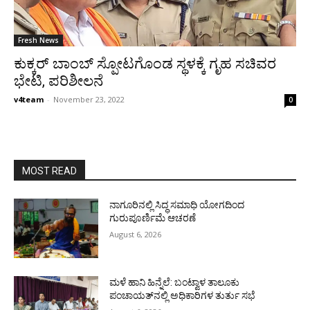
Fresh News
ಕುಕ್ಕರ್ ಬಾಂಬ್ ಸ್ಪೋಟಗೊಂಡ ಸ್ಥಳಕ್ಕೆ‌ ಗೃಹ ಸಚಿವರ‌
ಭೇಟಿ, ಪರಿಶೀಲನೆ
v4team
-
November 23, 2022
0
MOST READ
ನಾಗೂರಿನಲ್ಲಿ ಸಿದ್ಧ ಸಮಾಧಿ ಯೋಗದಿಂದ
ಗುರುಪೂರ್ಣಿಮೆ ಆಚರಣೆ
August 6, 2026
ಮಳೆ ಹಾನಿ ಹಿನ್ನೆಲೆ: ಬಂಟ್ವಾಳ ತಾಲೂಕು
ಪಂಚಾಯತ್‌ನಲ್ಲಿ ಅಧಿಕಾರಿಗಳ ತುರ್ತು ಸಭೆ