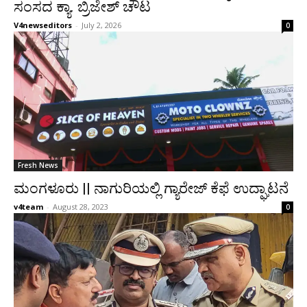
ಸಂಸದ ಕ್ಯಾ. ಬ್ರಿಜೇಶ್ ಚೌಟ
V4newseditors
-
July 2, 2026
0
Fresh News
ಮಂಗಳೂರು || ನಾಗುರಿಯಲ್ಲಿ ಗ್ಯಾರೇಜ್ ಕೆಫೆ ಉದ್ಘಾಟನೆ
v4team
-
August 28, 2023
0