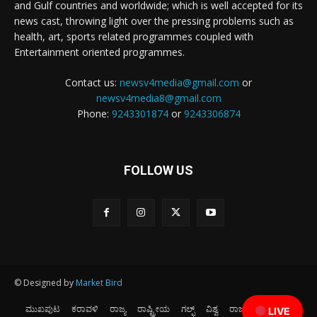
and Gulf countries and worldwide; which is well accepted for its
news cast, throwing light over the pressing problems such as
health, art, sports related programmes coupled with
Entertainment oriented programmes.
Contact us:
newsv4media@gmail.com
or
newsv4media8@gmail.com
Phone:
9243301874
or
9243306874
FOLLOW US
© Designed by
Market Bird
ಮುಖಪುಟ
ಕರಾವಳಿ
ರಾಜ್ಯ
ರಾಷ್ಟ್ರೀಯ
ಗಲ್ಫ್
ವಿಶ್ವ
ರಾಜಕೀಯ
ಕ್ರೀಡೆ
LIVE