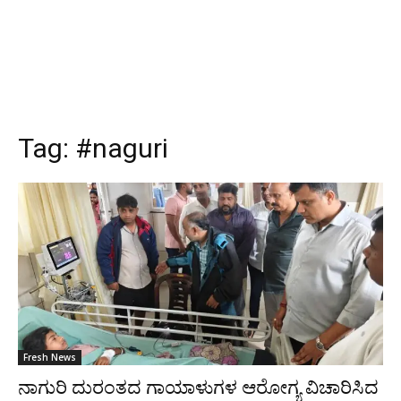
Tag:
#naguri
Fresh News
ನಾಗುರಿ ದುರಂತದ ಗಾಯಾಳುಗಳ ಆರೋಗ್ಯ ವಿಚಾರಿಸಿದ