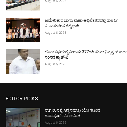
August 6, 2026
ಅಮೇರಿಕಾದ ಬಾನಾ ಮಹಾ ಅಧಿವೇಶನದಲ್ಲಿ ರಾಜರ್ಷಿ
ಕೆ. ವಾಸುದೇವ ಶೆಟ್ಟಿ ಭಾಗಿ
August 6, 2026
ಲೋಕಸಭೆಯಲ್ಲಿ ನಿಯಮ 377ರಡಿ ಸೇವಾ ನಿವೃತ್ತ ಯೋಧರ ಪ
ಸಂಸದ ಕ್ಯಾ.ಚೌಟ
August 6, 2026
EDITOR PICKS
ನಾಗೂರಿನಲ್ಲಿ ಸಿದ್ಧ ಸಮಾಧಿ ಯೋಗದಿಂದ
ಗುರುಪೂರ್ಣಿಮೆ ಆಚರಣೆ
August 6, 2026