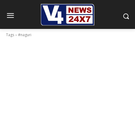
Tags
#naguri