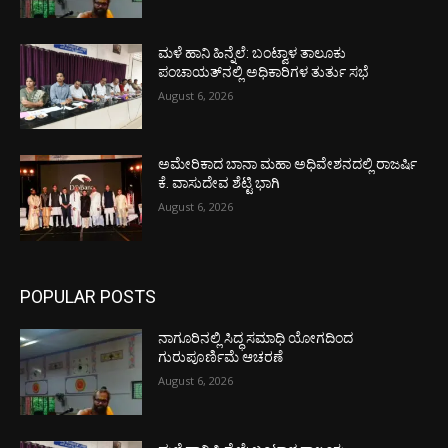
ಮಳೆ ಹಾನಿ ಹಿನ್ನೆಲೆ: ಬಂಟ್ವಾಳ ತಾಲೂಕು
ಪಂಚಾಯತ್‌ನಲ್ಲಿ ಅಧಿಕಾರಿಗಳ ತುರ್ತು ಸಭೆ
August 6, 2026
ಅಮೇರಿಕಾದ ಬಾನಾ ಮಹಾ ಅಧಿವೇಶನದಲ್ಲಿ ರಾಜರ್ಷಿ
ಕೆ. ವಾಸುದೇವ ಶೆಟ್ಟಿ ಭಾಗಿ
August 6, 2026
POPULAR POSTS
ನಾಗೂರಿನಲ್ಲಿ ಸಿದ್ಧ ಸಮಾಧಿ ಯೋಗದಿಂದ
ಗುರುಪೂರ್ಣಿಮೆ ಆಚರಣೆ
August 6, 2026