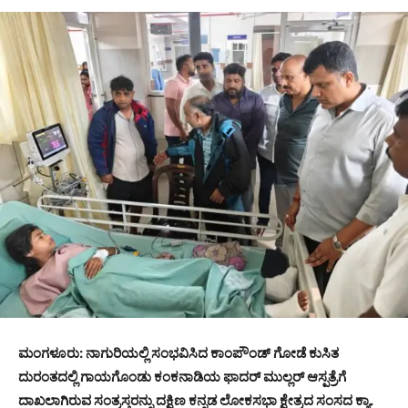
ಮಂಗಳೂರು: ನಾಗುರಿಯಲ್ಲಿ ಸಂಭವಿಸಿದ ಕಾಂಪೌಂಡ್ ಗೋಡೆ ಕುಸಿತ
ದುರಂತದಲ್ಲಿ ಗಾಯಗೊಂಡು ಕಂಕನಾಡಿಯ ಫಾದರ್ ಮುಲ್ಲರ್ ಆಸ್ಪತ್ರೆಗೆ
ದಾಖಲಾಗಿರುವ ಸಂತ್ರಸ್ತರನ್ನು ದಕ್ಷಿಣ ಕನ್ನಡ ಲೋಕಸಭಾ ಕ್ಷೇತ್ರದ ಸಂಸದ ಕ್ಯಾ.