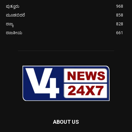
ಪುತ್ತೂರು
968
ಮೂಡಬಿದರೆ
858
ರಾಜ್ಯ
828
ರಾಜಕೀಯ
661
ABOUT US