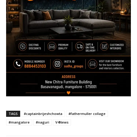
TAGS
#captainbrijeshchowta
#fathermuller collage
#mangalore
#naguri
V4News