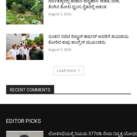
ದರ್ಬೆತಡ್ಕದಲ್ಲಿ ಕಾಡಾನೆ ಅಟ್ಟಹಾಸ: ಅಡಿಕೆ, ಬಾಳೆ,
ತೆಂಗಿನ ತೋಟ ಧ್ವಂಸ; ರೈತರಲ್ಲಿ ಆತಂಕ
August 5, 2026
ನೂತನ ಸಚಿವ ರಿಜ್ವಾನ್ ಹರ್ಷದ್ ಅವರಿಗೆ ಶುಭಾಶಯ
ಕೋರಿದ ಕಾಪು ಕಾಂಗ್ರೆಸ್ ಮುಖಂಡರು
August 5, 2026
Load more
RECENT COMMENTS
EDITOR PICKS
ಲೋಕಸಭೆಯಲ್ಲಿ ನಿಯಮ 377ರಡಿ ಸೇವಾ ನಿವೃತ್ತ ಯೋಧರ ಪ