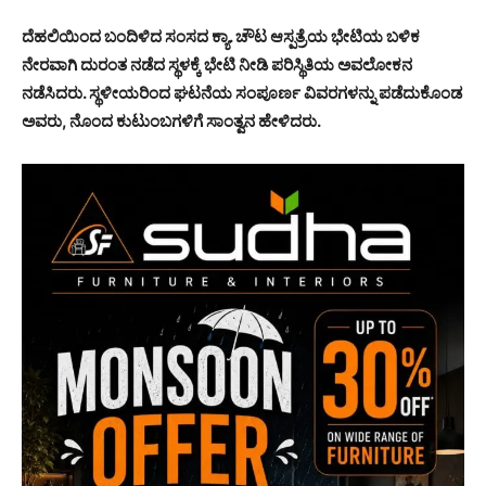
ದೆಹಲಿಯಿಂದ ಬಂದಿಳಿದ ಸಂಸದ ಕ್ಯಾ. ಚೌಟ ಆಸ್ಪತ್ರೆಯ ಭೇಟಿಯ ಬಳಿಕ
ನೇರವಾಗಿ ದುರಂತ ನಡೆದ ಸ್ಥಳಕ್ಕೆ ಭೇಟಿ ನೀಡಿ ಪರಿಸ್ಥಿತಿಯ ಅವಲೋಕನ
ನಡೆಸಿದರು. ಸ್ಥಳೀಯರಿಂದ ಘಟನೆಯ ಸಂಪೂರ್ಣ ವಿವರಗಳನ್ನು ಪಡೆದುಕೊಂಡ
ಅವರು, ನೊಂದ ಕುಟುಂಬಗಳಿಗೆ ಸಾಂತ್ವನ ಹೇಳಿದರು.