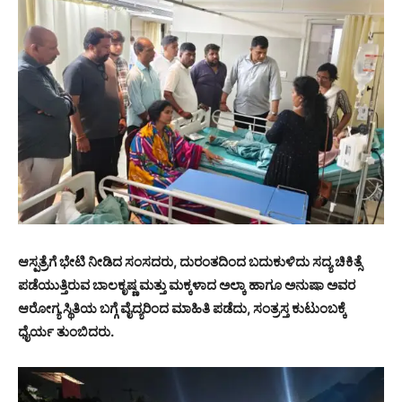
ಆಸ್ಪತ್ರೆಗೆ ಭೇಟಿ ನೀಡಿದ ಸಂಸದರು, ದುರಂತದಿಂದ ಬದುಕುಳಿದು ಸದ್ಯ ಚಿಕಿತ್ಸೆ
ಪಡೆಯುತ್ತಿರುವ ಬಾಲಕೃಷ್ಣ ಮತ್ತು ಮಕ್ಕಳಾದ ಅಲ್ಕಾ ಹಾಗೂ ಅನುಷಾ ಅವರ
ಆರೋಗ್ಯ ಸ್ಥಿತಿಯ ಬಗ್ಗೆ ವೈದ್ಯರಿಂದ ಮಾಹಿತಿ ಪಡೆದು, ಸಂತ್ರಸ್ತ ಕುಟುಂಬಕ್ಕೆ
ಧೈರ್ಯ ತುಂಬಿದರು.