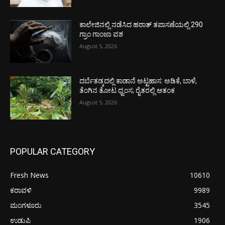
ಕಾಲೇಜಿನಲ್ಲಿ ನಡೆಸಿದ ಹಠಾತ್ ತಪಾಸಣೆಯಲ್ಲಿ 290
ಗ್ರಾಂ ಗಾಂಜಾ ವಶ
August 5, 2026
ದರ್ಬೆತಡ್ಕದಲ್ಲಿ ಕಾಡಾನೆ ಅಟ್ಟಹಾಸ: ಅಡಿಕೆ, ಬಾಳೆ,
ತೆಂಗಿನ ತೋಟ ಧ್ವಂಸ; ರೈತರಲ್ಲಿ ಆತಂಕ
August 5, 2026
POPULAR CATEGORY
Fresh News
10610
ಕರಾವಳಿ
9989
ಮಂಗಳೂರು
3545
ಉಡುಪಿ
1906