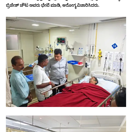
ಬ್ರಿಜೇಶ್ ಚೌಟ ಅವರು ಭೇಟಿ ಮಾಡಿ, ಆರೋಗ್ಯ ವಿಚಾರಿಸಿದರು.