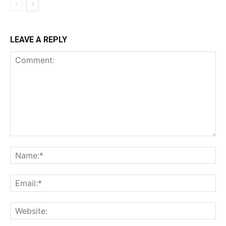
LEAVE A REPLY
Comment:
Na
Ema
Web