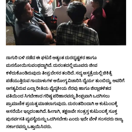
ನಾಗುರಿ ಬಳಿ ನಡೆದ ಈ ಘಟನೆ ಅತ್ಯಂತ ದುರದೃಷ್ಟಕರ ಹಾಗೂ
ಮನನೋಯಿಸುವಂಥದ್ದಾಗಿದೆ. ದುರಂತದಲ್ಲಿ ಮೂವರು ಜೀವ
ಕಳೆದುಕೊಂಡಿರುವುದು ತೀವ್ರ ಬೇಸರ ತಂದಿದೆ. ಸದ್ಯ ಆಸ್ಪತ್ರೆಯಲ್ಲಿ ಚಿಕಿತ್ಸೆ
ಪಡೆಯುತ್ತಿರುವ ಗಾಯಾಳುಗಳ ಆರೋಗ್ಯ ವಿಚಾರಿಸಿ ದೈರ್ಯ ತುಂಬಿದ್ದು, ಅವರಿಗೆ
ಅಗತ್ಯವಿರುವ ಎಲ್ಲಾ ರೀತಿಯ ವೈದ್ಯಕೀಯ ನೆರವು ಹಾಗೂ ಜಿಲ್ಲಾಡಳಿತದ
ವತಿಯಿಂದ ಸಿಗಬೇಕಾದ ಗರಿಷ್ಠ ಪರಿಹಾರವನ್ನು ಶೀಘ್ರವಾಗಿ ಒದಗಿಸಲು
ಪ್ರಾಮಾಣಿಕ ಪ್ರಯತ್ನ ಮಾಡಲಾಗುವುದು. ದುರಂತದಿಂದಾಗಿ ಆ ಕುಟುಂಬಕ್ಕೆ
ಆಸರೆಯೇ ಇಲ್ಲದಂತಾಗಿದೆ. ಹೀಗಾಗಿ, ತಕ್ಷಣವೇ ಸಂತ್ರಸ್ತ ಕುಟುಂಬಕ್ಕೆ ಸೂಕ್ತ
ಪುನರ್ವಸತಿ ವ್ಯವಸ್ಥೆಯನ್ನು ಒದಗಿಸಬೇಕು ಎಂದು ಇದೇ ವೇಳೆ ಸಂಸದರು ರಾಜ್ಯ
ಸರ್ಕಾರವನ್ನು ಒತ್ತಾಯಿಸಿದರು.