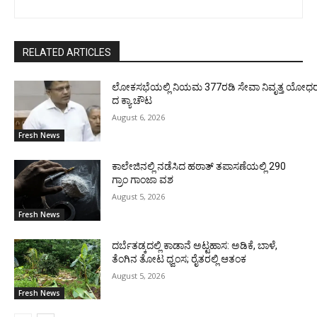
RELATED ARTICLES
ಲೋಕಸಭೆಯಲ್ಲಿ ನಿಯಮ 377ರಡಿ ಸೇವಾ ನಿವೃತ್ತ ಯೋಧರ ಪ
ದ ಕ್ಯಾ.ಚೌಟ
August 6, 2026
Fresh News
ಕಾಲೇಜಿನಲ್ಲಿ ನಡೆಸಿದ ಹಠಾತ್ ತಪಾಸಣೆಯಲ್ಲಿ 290
ಗ್ರಾಂ ಗಾಂಜಾ ವಶ
August 5, 2026
Fresh News
ದರ್ಬೆತಡ್ಕದಲ್ಲಿ ಕಾಡಾನೆ ಅಟ್ಟಹಾಸ: ಅಡಿಕೆ, ಬಾಳೆ,
ತೆಂಗಿನ ತೋಟ ಧ್ವಂಸ; ರೈತರಲ್ಲಿ ಆತಂಕ
August 5, 2026
Fresh News