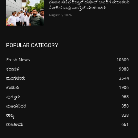
ನೂತನ ಸಚಿವ ರಿಜ್ವಾನ್ ಹರ್ಷದ್ ಅವರಿಗೆ ಶುಭಾಶಯ
ಕೋರಿದ ಕಾಪು ಕಾಂಗ್ರೆಸ್ ಮುಖಂಡರು
August 5, 2026
POPULAR CATEGORY
Fresh News
10609
ಕರಾವಳಿ
9988
ಮಂಗಳೂರು
3544
ಉಡುಪಿ
1906
ಪುತ್ತೂರು
968
ಮೂಡಬಿದರೆ
858
ರಾಜ್ಯ
828
ರಾಜಕೀಯ
661