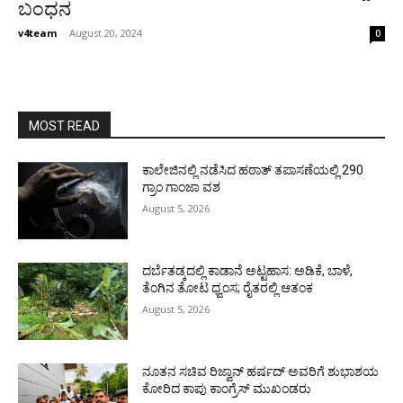
ಬಂಧನ
v4team
-
August 20, 2024
0
MOST READ
ಕಾಲೇಜಿನಲ್ಲಿ ನಡೆಸಿದ ಹಠಾತ್ ತಪಾಸಣೆಯಲ್ಲಿ 290
ಗ್ರಾಂ ಗಾಂಜಾ ವಶ
August 5, 2026
ದರ್ಬೆತಡ್ಕದಲ್ಲಿ ಕಾಡಾನೆ ಅಟ್ಟಹಾಸ: ಅಡಿಕೆ, ಬಾಳೆ,
ತೆಂಗಿನ ತೋಟ ಧ್ವಂಸ; ರೈತರಲ್ಲಿ ಆತಂಕ
August 5, 2026
ನೂತನ ಸಚಿವ ರಿಜ್ವಾನ್ ಹರ್ಷದ್ ಅವರಿಗೆ ಶುಭಾಶಯ
ಕೋರಿದ ಕಾಪು ಕಾಂಗ್ರೆಸ್ ಮುಖಂಡರು