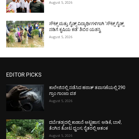
August 5, 2026
ಸೌಟ್ಸ್ ಮತ್ತು ಗೈಡ್ಸ್ ವಿದ್ಯಾರ್ಥಿಗಳಿಗಾಗಿ ‘ಸೌಟ್ಸ್ ಗೈಡ್ಸ್
ನಡಿಗೆ ಕೃಷಿಯ ಕಡೆ’ ಶಿಬಿರ ಯಶಸ್ವಿ
August 5, 2026
EDITOR PICKS
ಕಾಲೇಜಿನಲ್ಲಿ ನಡೆಸಿದ ಹಠಾತ್ ತಪಾಸಣೆಯಲ್ಲಿ 290
ಗ್ರಾಂ ಗಾಂಜಾ ವಶ
August 5, 2026
ದರ್ಬೆತಡ್ಕದಲ್ಲಿ ಕಾಡಾನೆ ಅಟ್ಟಹಾಸ: ಅಡಿಕೆ, ಬಾಳೆ,
ತೆಂಗಿನ ತೋಟ ಧ್ವಂಸ; ರೈತರಲ್ಲಿ ಆತಂಕ
August 5, 2026