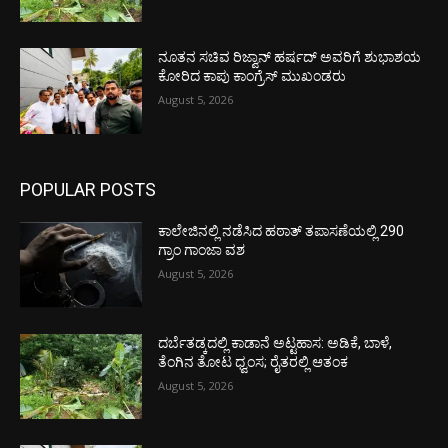
ನೂತನ ಸಚಿವ ರಿಜ್ವಾನ್ ಹರ್ಷದ್ ಅವರಿಗೆ ಶುಭಾಶಯ
ಕೋರಿದ ಕಾಪು ಕಾಂಗ್ರೆಸ್ ಮುಖಂಡರು
August 5, 2026
POPULAR POSTS
ಕಾಲೇಜಿನಲ್ಲಿ ನಡೆಸಿದ ಹಠಾತ್ ತಪಾಸಣೆಯಲ್ಲಿ 290
ಗ್ರಾಂ ಗಾಂಜಾ ವಶ
August 5, 2026
ದರ್ಬೆತಡ್ಕದಲ್ಲಿ ಕಾಡಾನೆ ಅಟ್ಟಹಾಸ: ಅಡಿಕೆ, ಬಾಳೆ,
ತೆಂಗಿನ ತೋಟ ಧ್ವಂಸ; ರೈತರಲ್ಲಿ ಆತಂಕ
August 5, 2026