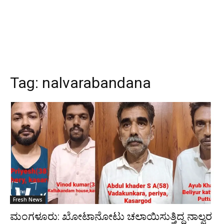
Tag:
nalvarabandana
Fresh News
ಮಂಗಳೂರು: ಖೋಟಾನೋಟು ಚಲಾಯಿಸುತ್ತಿದ್ದ ನಾಲ್ವರ