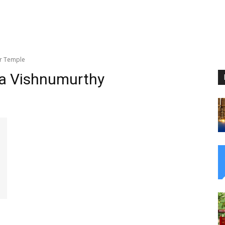
r Temple
ya Vishnumurthy