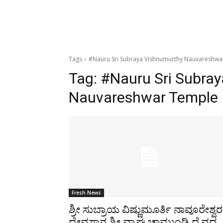
Tags
#Nauru Sri Subraya Vishnumurthy Nauvareshwa
Tag:
#Nauru Sri Subra
Nauvareshwar Temple
Fresh News
ಶ್ರೀ ಸುಬ್ರಾಯ ವಿಷ್ಣುಮೂರ್ತಿ ನಾವೂರೇಶ್ವರ
ದೇವಸ್ಥಾನ ಶ್ರೀ ವ್ಯಾಘ್ರ ಚಾಮುಂಡಿ ದೈವದ