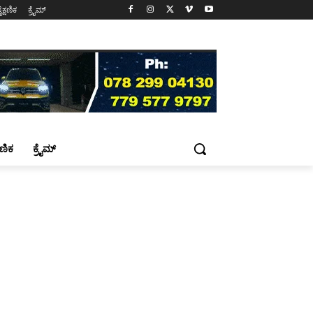
ೈಕ್ಷಣಿಕ
ಕ್ರೈಮ್
್ಷಣಿಕ
ಕ್ರೈಮ್