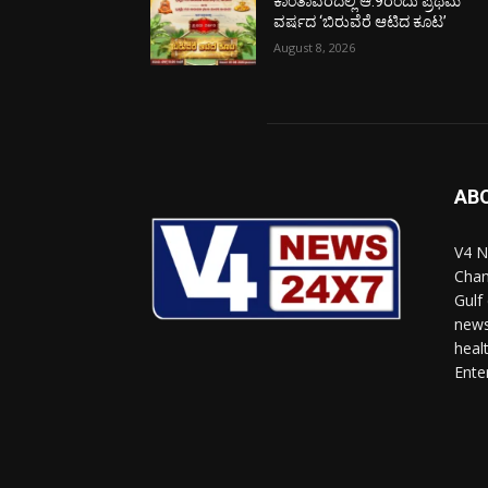
ಕಾಂತಾವರದಲ್ಲಿ ಆ.9ರಂದು ಪ್ರಥಮ
ವರ್ಷದ ‘ಬಿರುವೆರೆ ಆಟಿದ ಕೂಟ’
August 8, 2026
AB
V4 N
Chan
Gulf
news
heal
Ente