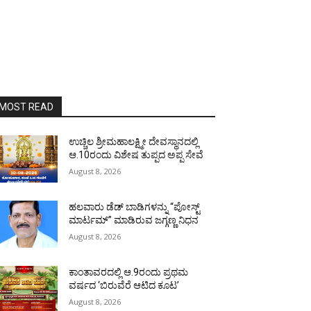
MOST READ
ಉಚ್ಚಿಲ ಶ್ರೀಮಹಾಲಕ್ಷ್ಮೀ ದೇವಸ್ಥಾನದಲ್ಲಿ
ಆ.10ರಂದು ವಿಶೇಷ ತುಪ್ಪದ ಅಪ್ಪ ಸೇವೆ
August 8, 2026
ಹಲವಾರು ಡೆಡ್ ಬಾಡಿಗಳನ್ನು “ಪೋಸ್ಟ್
ಮಾರ್ಟಮ್” ಮಾಡಿರುವ ಜಗ್ಗಣ್ಣ ನಿಧನ
August 8, 2026
ಕಾಂತಾವರದಲ್ಲಿ ಆ.9ರಂದು ಪ್ರಥಮ
ವರ್ಷದ ‘ಬಿರುವೆರೆ ಆಟಿದ ಕೂಟ’
August 8, 2026