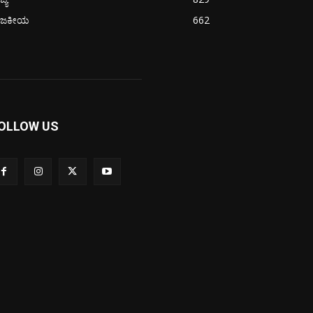
ಾಜಕೀಯ
662
OLLOW US