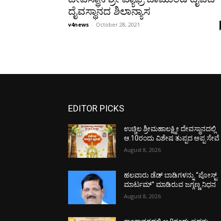
ದೈವಸ್ಥಾನದ ಶಿಲಾನ್ಯಾಸ
v4news
-
October 28, 2021
EDITOR PICKS
ಉಚ್ಚಿಲ ಶ್ರೀಮಹಾಲಕ್ಷ್ಮೀ ದೇವಸ್ಥಾನದಲ್ಲಿ
ಆ.10ರಂದು ವಿಶೇಷ ತುಪ್ಪದ ಅಪ್ಪ ಸೇವೆ
August 8, 2026
ಹಲವಾರು ಡೆಡ್ ಬಾಡಿಗಳನ್ನು “ಪೋಸ್ಟ್
ಮಾರ್ಟಮ್” ಮಾಡಿರುವ ಜಗ್ಗಣ್ಣ ನಿಧನ
August 8, 2026