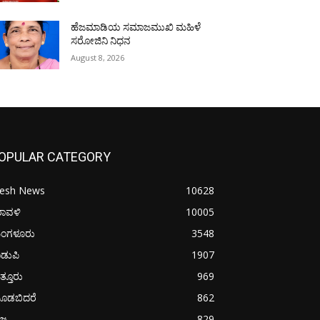
ಹೆಜಮಾಡಿಯ ಸಮಾಜಮುಖಿ ಮಹಿಳೆ
ಸರೋಜಿನಿ ನಿಧನ
August 8, 2026
OPULAR CATEGORY
resh News
10628
ರಾವಳಿ
10005
ಂಗಳೂರು
3548
ಡುಪಿ
1907
ತ್ತೂರು
969
ೂಡಬಿದರೆ
862
ಜ್ಯ
829