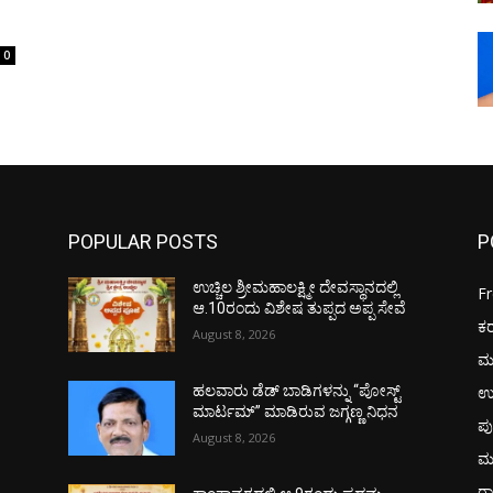
0
POPULAR POSTS
P
ಉಚ್ಚಿಲ ಶ್ರೀಮಹಾಲಕ್ಷ್ಮೀ ದೇವಸ್ಥಾನದಲ್ಲಿ
F
ಆ.10ರಂದು ವಿಶೇಷ ತುಪ್ಪದ ಅಪ್ಪ ಸೇವೆ
ಕ
August 8, 2026
ಮ
ಉ
ಹಲವಾರು ಡೆಡ್ ಬಾಡಿಗಳನ್ನು “ಪೋಸ್ಟ್
ಮಾರ್ಟಮ್” ಮಾಡಿರುವ ಜಗ್ಗಣ್ಣ ನಿಧನ
ಪು
August 8, 2026
ಮ
ರಾ