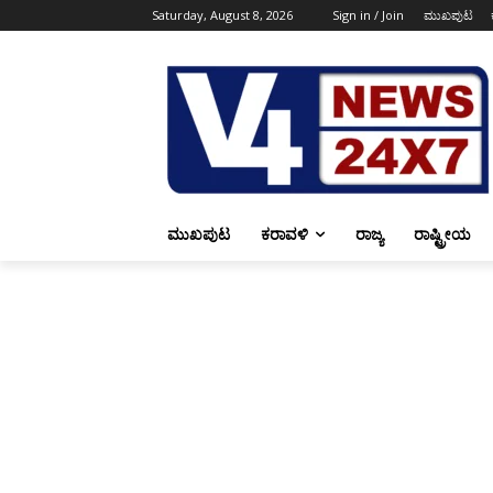
Saturday, August 8, 2026
Sign in / Join
ಮುಖಪುಟ
ಮುಖಪುಟ
ಕರಾವಳಿ
ರಾಜ್ಯ
ರಾಷ್ಟ್ರೀಯ