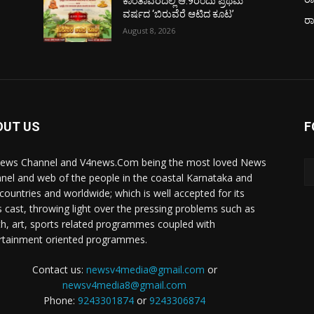
ಕಾಂತಾವರದಲ್ಲಿ ಆ.9ರಂದು ಪ್ರಥಮ
ವರ್ಷದ ‘ಬಿರುವೆರೆ ಆಟಿದ ಕೂಟ’
ರ
August 8, 2026
OUT US
F
ews Channel and V4news.Com being the most loved News
nel and web of the people in the coastal Karnataka and
 countries and worldwide; which is well accepted for its
 cast, throwing light over the pressing problems such as
th, art, sports related programmes coupled with
rtainment oriented programmes.
Contact us:
newsv4media@gmail.com
or
newsv4media8@gmail.com
Phone:
9243301874
or
9243306874