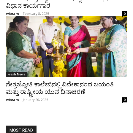
ವಿಧಾನ ಕಾರ್ಯಗಾರ
v4team
-
February 8, 2025
0
Fresh News
ನೇತ್ರಜ್ಯೋತಿ ಕಾಲೇಜಿನಲ್ಲಿ ವಿವೇಕಾನಂದ ಜಯಂತಿ
ಮತ್ತು ರಾಷ್ಟ್ರೀಯ ಯುವ ದಿನಾಚರಣೆ
v4team
-
January 20, 2025
0
MOST READ