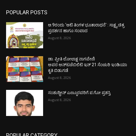
POPULAR POSTS
ಆ.9ರಂದು ‘ಆಟಿ ತಿಂಗಳ ಭೂತಾರಾಧನೆ’ : ಸಾಕ್ಷ್ಯ ಚಿತ್ರ
ಪ್ರದರ್ಶನ ಹಾಗೂ ಸಂವಾದ
August 8, 2026
ಡಾ. ಪ್ರೀತಿ ಲೋಲಾಕ್ಷ ನಾಗವೇಣಿ
ಅವರ ಅನ್‌ಟಚೆಬಿಲಿಟಿ ಇನ್ 21 ಸೆಂಚುರಿ ಇಂಡಿಯಾ
ಕೃತಿ ಬಿಡುಗಡೆ
August 8, 2026
ಸಂಶುದ್ಧೀನ್ ಎಣ್ಮೂರವರಿಗೆ ಪ.ಗೋ ಪ್ರಶಸ್ತಿ
August 8, 2026
POPULAR CATEGORY