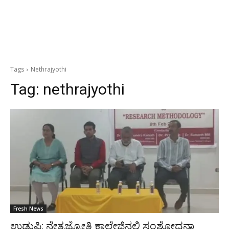
Tags
Nethrajyothi
Tag:
nethrajyothi
Fresh News
ಉಡುಪಿ: ನೇತ್ರಜ್ಯೋತಿ ಕಾಲೇಜಿನಲ್ಲಿ ಸಂಶೋಧನಾ