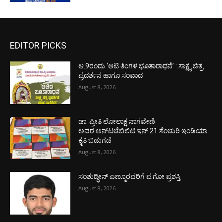
EDITOR PICKS
ಆ.9ರಂದು ‘ಆಟಿ ತಿಂಗಳ ಭೂತಾರಾಧನೆ’ : ಸಾಕ್ಷ್ಯ ಚಿತ್ರ
ಪ್ರದರ್ಶನ ಹಾಗೂ ಸಂವಾದ
August 8, 2026
ಡಾ. ಪ್ರೀತಿ ಲೋಲಾಕ್ಷ ನಾಗವೇಣಿ
ಅವರ ಅನ್‌ಟಚೆಬಿಲಿಟಿ ಇನ್ 21 ಸೆಂಚುರಿ ಇಂಡಿಯಾ
ಕೃತಿ ಬಿಡುಗಡೆ
August 8, 2026
ಸಂಶುದ್ಧೀನ್ ಎಣ್ಮೂರವರಿಗೆ ಪ.ಗೋ ಪ್ರಶಸ್ತಿ
August 8, 2026