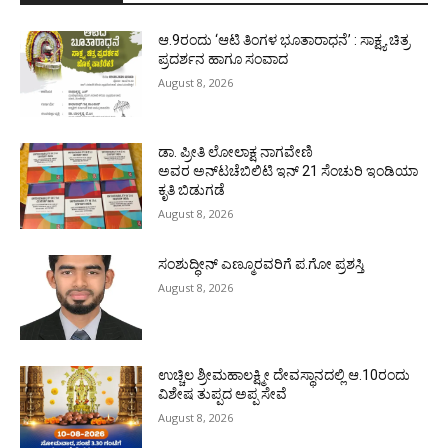
ಆ.9ರಂದು ‘ಆಟಿ ತಿಂಗಳ ಭೂತಾರಾಧನೆ’ : ಸಾಕ್ಷ್ಯ ಚಿತ್ರ
ಪ್ರದರ್ಶನ ಹಾಗೂ ಸಂವಾದ
August 8, 2026
ಡಾ. ಪ್ರೀತಿ ಲೋಲಾಕ್ಷ ನಾಗವೇಣಿ
ಅವರ ಅನ್‌ಟಚೆಬಿಲಿಟಿ ಇನ್ 21 ಸೆಂಚುರಿ ಇಂಡಿಯಾ
ಕೃತಿ ಬಿಡುಗಡೆ
August 8, 2026
ಸಂಶುದ್ಧೀನ್ ಎಣ್ಮೂರವರಿಗೆ ಪ.ಗೋ ಪ್ರಶಸ್ತಿ
August 8, 2026
ಉಚ್ಚಿಲ ಶ್ರೀಮಹಾಲಕ್ಷ್ಮೀ ದೇವಸ್ಥಾನದಲ್ಲಿ ಆ.10ರಂದು
ವಿಶೇಷ ತುಪ್ಪದ ಅಪ್ಪ ಸೇವೆ
August 8, 2026