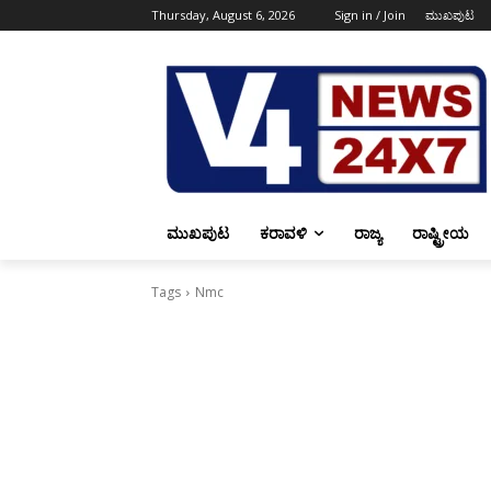
Thursday, August 6, 2026
Sign in / Join
ಮುಖಪುಟ
ಮುಖಪುಟ
ಕರಾವಳಿ
ರಾಜ್ಯ
ರಾಷ್ಟ್ರೀಯ
Tags
Nmc