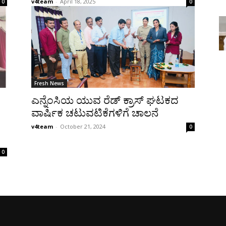
v4team
-
April 18, 2025
0
0
Fresh News
ಎನ್ನೆಂಸಿಯ ಯುವ ರೆಡ್ ಕ್ರಾಸ್ ಘಟಕದ
ವಾರ್ಷಿಕ ಚಟುವಟಿಕೆಗಳಿಗೆ ಚಾಲನೆ
v4team
-
October 21, 2024
0
0