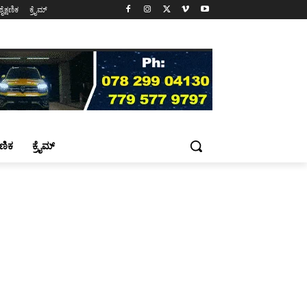
ಶೈಕ್ಷಣಿಕ
ಕ್ರೈಮ್
್ಷಣಿಕ
ಕ್ರೈಮ್