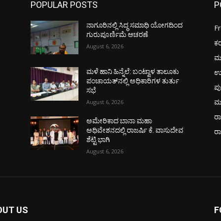
POPULAR POSTS
P
ನಾಗೂರಿನಲ್ಲಿ ಸಿದ್ಧ ಸಮಾಧಿ ಯೋಗದಿಂದ
F
ಗುರುಪೂರ್ಣಿಮೆ ಆಚರಣೆ
ಕ
August 6, 2026
ಮ
ಉ
ಮಳೆ ಹಾನಿ ಹಿನ್ನೆಲೆ: ಬಂಟ್ವಾಳ ತಾಲೂಕು
ಪಂಚಾಯತ್‌ನಲ್ಲಿ ಅಧಿಕಾರಿಗಳ ತುರ್ತು
ಪು
ಸಭೆ
ಮ
August 6, 2026
ರಾ
ಅಮೇರಿಕಾದ ಬಾನಾ ಮಹಾ
ವ
ಅಧಿವೇಶನದಲ್ಲಿ ರಾಜರ್ಷಿ ಕೆ. ವಾಸುದೇವ
ರ
ಶೆಟ್ಟಿ ಭಾಗಿ
August 6, 2026
OUT US
F