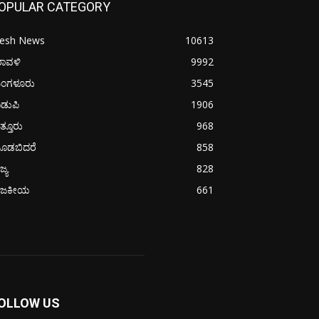
OPULAR CATEGORY
resh News
10613
ರಾವಳಿ
9992
ಂಗಳೂರು
3545
ಡುಪಿ
1906
ತ್ತೂರು
968
ೂಡಬಿದರೆ
858
ಜ್ಯ
828
ಾಜಕೀಯ
661
OLLOW US