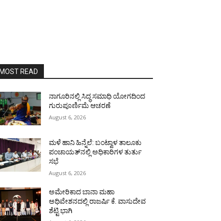
MOST READ
ನಾಗೂರಿನಲ್ಲಿ ಸಿದ್ಧ ಸಮಾಧಿ ಯೋಗದಿಂದ
ಗುರುಪೂರ್ಣಿಮೆ ಆಚರಣೆ
August 6, 2026
ಮಳೆ ಹಾನಿ ಹಿನ್ನೆಲೆ: ಬಂಟ್ವಾಳ ತಾಲೂಕು
ಪಂಚಾಯತ್‌ನಲ್ಲಿ ಅಧಿಕಾರಿಗಳ ತುರ್ತು
ಸಭೆ
August 6, 2026
ಅಮೇರಿಕಾದ ಬಾನಾ ಮಹಾ
ಅಧಿವೇಶನದಲ್ಲಿ ರಾಜರ್ಷಿ ಕೆ. ವಾಸುದೇವ
ಶೆಟ್ಟಿ ಭಾಗಿ