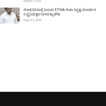
August 6, 2026
ಲೋಕಸಭೆಯಲ್ಲಿ ನಿಯಮ 377ರಡಿ ಸೇವಾ ನಿವೃತ್ತ ಯೋಧರ ಪ
ರ ಧ್ವನಿಯೆತ್ತಿದ ಸಂಸದ ಕ್ಯಾ.ಚೌಟ
August 6, 2026