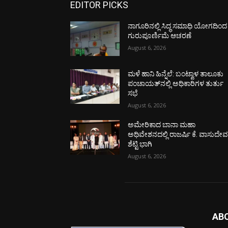
EDITOR PICKS
ನಾಗೂರಿನಲ್ಲಿ ಸಿದ್ಧ ಸಮಾಧಿ ಯೋಗದಿಂದ
ಗುರುಪೂರ್ಣಿಮೆ ಆಚರಣೆ
August 6, 2026
ಮಳೆ ಹಾನಿ ಹಿನ್ನೆಲೆ: ಬಂಟ್ವಾಳ ತಾಲೂಕು
ಪಂಚಾಯತ್‌ನಲ್ಲಿ ಅಧಿಕಾರಿಗಳ ತುರ್ತು
ಸಭೆ
August 6, 2026
ಅಮೇರಿಕಾದ ಬಾನಾ ಮಹಾ
ಅಧಿವೇಶನದಲ್ಲಿ ರಾಜರ್ಷಿ ಕೆ. ವಾಸುದೇ
ಶೆಟ್ಟಿ ಭಾಗಿ
August 6, 2026
AB