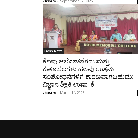
v4team
-
September 12, 2025
Fresh News
ಕೆಲವು ಆಲೋಚನೆಗಳು ಮತ್ತು
ಕುತೂಹಲಗಳು ಹಲವು ಉತ್ತಮ
ಸಂಶೋಧನೆಗಳಿಗೆ ಕಾರಣವಾಗಬಹುದು:
ವಿಜ್ಞಾನ ಶಿಕ್ಷಕಿ ಉಷಾ. ಕೆ
v4team
-
March 14, 2025