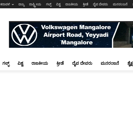
ಕರಾವಳಿ
ರಾಜ್ಯ
ರಾಷ್ಟ್ರೀಯ
ಗಲ್ಫ್
ವಿಶ್ವ
ರಾಜಕೀಯ
ಕ್ರೀಡೆ
ದೈವ ದೇವರು
ಮನರಂಜನೆ
ಗಲ್ಫ್
ವಿಶ್ವ
ರಾಜಕೀಯ
ಕ್ರೀಡೆ
ದೈವ ದೇವರು
ಮನರಂಜನೆ
ಶೈಕ