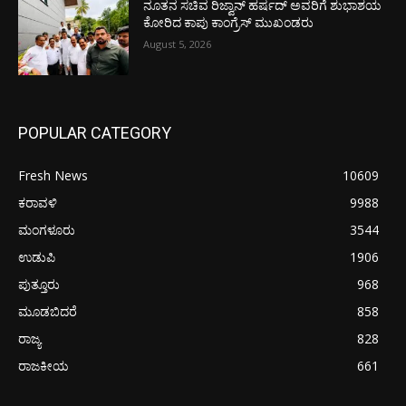
ನೂತನ ಸಚಿವ ರಿಜ್ವಾನ್ ಹರ್ಷದ್ ಅವರಿಗೆ ಶುಭಾಶಯ
ಕೋರಿದ ಕಾಪು ಕಾಂಗ್ರೆಸ್ ಮುಖಂಡರು
August 5, 2026
POPULAR CATEGORY
Fresh News
10609
ಕರಾವಳಿ
9988
ಮಂಗಳೂರು
3544
ಉಡುಪಿ
1906
ಪುತ್ತೂರು
968
ಮೂಡಬಿದರೆ
858
ರಾಜ್ಯ
828
ರಾಜಕೀಯ
661