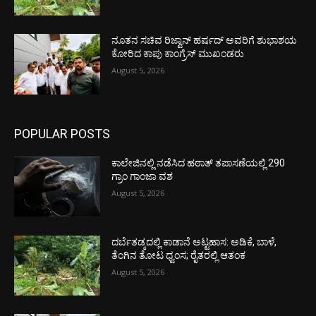
ನೂತನ ಸಚಿವ ರಿಜ್ವಾನ್ ಹರ್ಷದ್ ಅವರಿಗೆ ಶುಭಾಶಯ
ಕೋರಿದ ಕಾಪು ಕಾಂಗ್ರೆಸ್ ಮುಖಂಡರು
August 5, 2026
POPULAR POSTS
ಕಾಲೇಜಿನಲ್ಲಿ ನಡೆಸಿದ ಹಠಾತ್ ತಪಾಸಣೆಯಲ್ಲಿ 290
ಗ್ರಾಂ ಗಾಂಜಾ ವಶ
August 5, 2026
ದರ್ಬೆತಡ್ಕದಲ್ಲಿ ಕಾಡಾನೆ ಅಟ್ಟಹಾಸ: ಅಡಿಕೆ, ಬಾಳೆ,
ತೆಂಗಿನ ತೋಟ ಧ್ವಂಸ; ರೈತರಲ್ಲಿ ಆತಂಕ
August 5, 2026