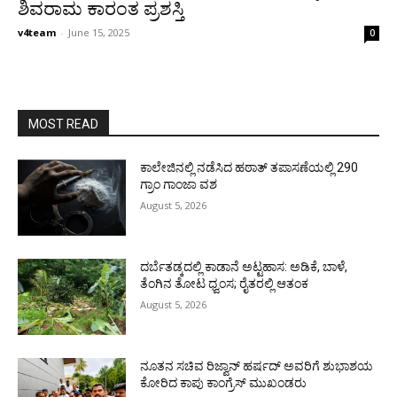
ಶಿವರಾಮ ಕಾರಂತ ಪ್ರಶಸ್ತಿ
v4team
-
June 15, 2025
0
MOST READ
ಕಾಲೇಜಿನಲ್ಲಿ ನಡೆಸಿದ ಹಠಾತ್ ತಪಾಸಣೆಯಲ್ಲಿ 290
ಗ್ರಾಂ ಗಾಂಜಾ ವಶ
August 5, 2026
ದರ್ಬೆತಡ್ಕದಲ್ಲಿ ಕಾಡಾನೆ ಅಟ್ಟಹಾಸ: ಅಡಿಕೆ, ಬಾಳೆ,
ತೆಂಗಿನ ತೋಟ ಧ್ವಂಸ; ರೈತರಲ್ಲಿ ಆತಂಕ
August 5, 2026
ನೂತನ ಸಚಿವ ರಿಜ್ವಾನ್ ಹರ್ಷದ್ ಅವರಿಗೆ ಶುಭಾಶಯ
ಕೋರಿದ ಕಾಪು ಕಾಂಗ್ರೆಸ್ ಮುಖಂಡರು