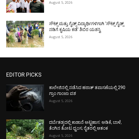
August 5, 2026
ಸೌಟ್ಸ್ ಮತ್ತು ಗೈಡ್ಸ್ ವಿದ್ಯಾರ್ಥಿಗಳಿಗಾಗಿ ‘ಸೌಟ್ಸ್ ಗೈಡ್ಸ್
ನಡಿಗೆ ಕೃಷಿಯ ಕಡೆ’ ಶಿಬಿರ ಯಶಸ್ವಿ
August 5, 2026
EDITOR PICKS
ಕಾಲೇಜಿನಲ್ಲಿ ನಡೆಸಿದ ಹಠಾತ್ ತಪಾಸಣೆಯಲ್ಲಿ 290
ಗ್ರಾಂ ಗಾಂಜಾ ವಶ
August 5, 2026
ದರ್ಬೆತಡ್ಕದಲ್ಲಿ ಕಾಡಾನೆ ಅಟ್ಟಹಾಸ: ಅಡಿಕೆ, ಬಾಳೆ,
ತೆಂಗಿನ ತೋಟ ಧ್ವಂಸ; ರೈತರಲ್ಲಿ ಆತಂಕ
August 5, 2026