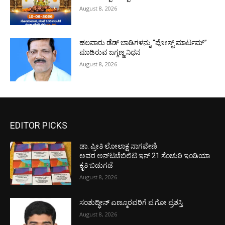
August 8, 2026
ಹಲವಾರು ಡೆಡ್ ಬಾಡಿಗಳನ್ನು “ಪೋಸ್ಟ್ ಮಾರ್ಟಮ್”
ಮಾಡಿರುವ ಜಗ್ಗಣ್ಣ ನಿಧನ
August 8, 2026
EDITOR PICKS
ಡಾ. ಪ್ರೀತಿ ಲೋಲಾಕ್ಷ ನಾಗವೇಣಿ
ಅವರ ಅನ್‌ಟಚೆಬಿಲಿಟಿ ಇನ್ 21 ಸೆಂಚುರಿ ಇಂಡಿಯಾ
ಕೃತಿ ಬಿಡುಗಡೆ
August 8, 2026
ಸಂಶುದ್ಧೀನ್ ಎಣ್ಮೂರವರಿಗೆ ಪ.ಗೋ ಪ್ರಶಸ್ತಿ
August 8, 2026