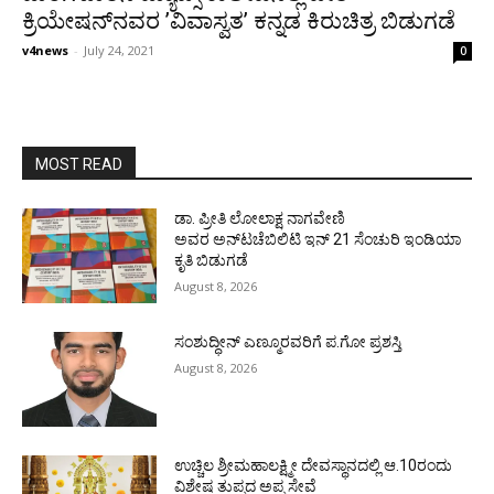
ಕ್ರಿಯೇಷನ್‌ನವರ ’ವಿವಾಸ್ವತ’ ಕನ್ನಡ ಕಿರುಚಿತ್ರ ಬಿಡುಗಡೆ
v4news
-
July 24, 2021
0
MOST READ
ಡಾ. ಪ್ರೀತಿ ಲೋಲಾಕ್ಷ ನಾಗವೇಣಿ
ಅವರ ಅನ್‌ಟಚೆಬಿಲಿಟಿ ಇನ್ 21 ಸೆಂಚುರಿ ಇಂಡಿಯಾ
ಕೃತಿ ಬಿಡುಗಡೆ
August 8, 2026
ಸಂಶುದ್ಧೀನ್ ಎಣ್ಮೂರವರಿಗೆ ಪ.ಗೋ ಪ್ರಶಸ್ತಿ
August 8, 2026
ಉಚ್ಚಿಲ ಶ್ರೀಮಹಾಲಕ್ಷ್ಮೀ ದೇವಸ್ಥಾನದಲ್ಲಿ ಆ.10ರಂದು
ವಿಶೇಷ ತುಪ್ಪದ ಅಪ್ಪ ಸೇವೆ