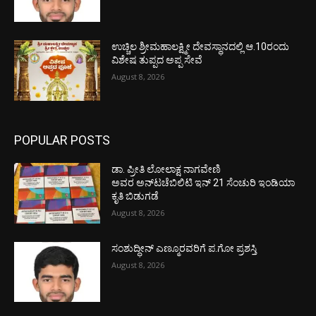
ಉಚ್ಚಿಲ ಶ್ರೀಮಹಾಲಕ್ಷ್ಮೀ ದೇವಸ್ಥಾನದಲ್ಲಿ ಆ.10ರಂದು
ವಿಶೇಷ ತುಪ್ಪದ ಅಪ್ಪ ಸೇವೆ
August 8, 2026
POPULAR POSTS
ಡಾ. ಪ್ರೀತಿ ಲೋಲಾಕ್ಷ ನಾಗವೇಣಿ
ಅವರ ಅನ್‌ಟಚೆಬಿಲಿಟಿ ಇನ್ 21 ಸೆಂಚುರಿ ಇಂಡಿಯಾ
ಕೃತಿ ಬಿಡುಗಡೆ
August 8, 2026
ಸಂಶುದ್ಧೀನ್ ಎಣ್ಮೂರವರಿಗೆ ಪ.ಗೋ ಪ್ರಶಸ್ತಿ
August 8, 2026