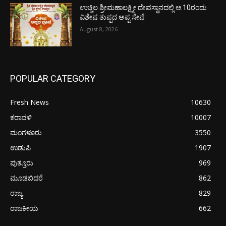
ಉಚ್ಚಿಲ ಶ್ರೀಮಹಾಲಕ್ಷ್ಮೀ ದೇವಸ್ಥಾನದಲ್ಲಿ ಆ.10ರಂದು
ವಿಶೇಷ ತುಪ್ಪದ ಅಪ್ಪ ಸೇವೆ
August 8, 2026
POPULAR CATEGORY
Fresh News
10630
ಕರಾವಳಿ
10007
ಮಂಗಳೂರು
3550
ಉಡುಪಿ
1907
ಪುತ್ತೂರು
969
ಮೂಡಬಿದರೆ
862
ರಾಜ್ಯ
829
ರಾಜಕೀಯ
662