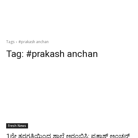
Tags
#prakash anchan
Tag:
#prakash anchan
Fresh News
1ನೇ ತರಗತಿಯಿಂದ ಶಾಲೆ ಆರಂಭಿಸಿ: ಪ್ರಕಾಶ್ ಅಂಚನ್