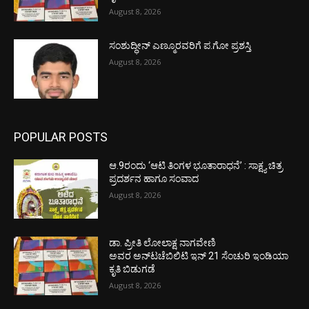
August 8, 2026
ಸಂಶುದ್ಧೀನ್ ಎಣ್ಮೂರವರಿಗೆ ಪ.ಗೋ ಪ್ರಶಸ್ತಿ
August 8, 2026
POPULAR POSTS
ಆ.9ರಂದು ‘ಆಟಿ ತಿಂಗಳ ಭೂತಾರಾಧನೆ’ : ಸಾಕ್ಷ್ಯ ಚಿತ್ರ
ಪ್ರದರ್ಶನ ಹಾಗೂ ಸಂವಾದ
August 8, 2026
ಡಾ. ಪ್ರೀತಿ ಲೋಲಾಕ್ಷ ನಾಗವೇಣಿ
ಅವರ ಅನ್‌ಟಚೆಬಿಲಿಟಿ ಇನ್ 21 ಸೆಂಚುರಿ ಇಂಡಿಯಾ
ಕೃತಿ ಬಿಡುಗಡೆ
August 8, 2026