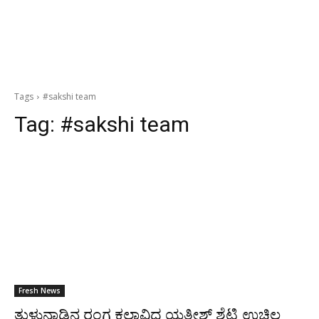
Tags
#sakshi team
Tag:
#sakshi team
Fresh News
ತುಳುನಾಡಿನ ರಂಗ ಕಲಾವಿದ ಯತೀಶ್ ಶೆಟ್ಟಿ ಉಚ್ಚಿಲ