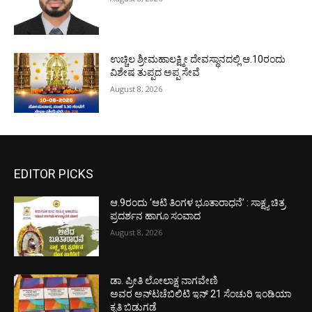
ಉಚ್ಚಿಲ ಶ್ರೀಮಹಾಲಕ್ಷ್ಮೀ ದೇವಸ್ಥಾನದಲ್ಲಿ ಆ.10ರಂದು
ವಿಶೇಷ ತುಪ್ಪದ ಅಪ್ಪ ಸೇವೆ
August 8, 2026
EDITOR PICKS
ಆ.9ರಂದು ‘ಆಟಿ ತಿಂಗಳ ಭೂತಾರಾಧನೆ’ : ಸಾಕ್ಷ್ಯ ಚಿತ್ರ
ಪ್ರದರ್ಶನ ಹಾಗೂ ಸಂವಾದ
August 8, 2026
ಡಾ. ಪ್ರೀತಿ ಲೋಲಾಕ್ಷ ನಾಗವೇಣಿ
ಅವರ ಅನ್‌ಟಚೆಬಿಲಿಟಿ ಇನ್ 21 ಸೆಂಚುರಿ ಇಂಡಿಯಾ
ಕೃತಿ ಬಿಡುಗಡೆ