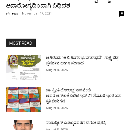
ಅನಾರೋಗ್ಯದಿಂದಾಗಿ ವಿಧಿವಶ
v4news
-
November 17, 2021
0
MOST READ
ಆ.9ರಂದು ‘ಆಟಿ ತಿಂಗಳ ಭೂತಾರಾಧನೆ’ : ಸಾಕ್ಷ್ಯ ಚಿತ್ರ
ಪ್ರದರ್ಶನ ಹಾಗೂ ಸಂವಾದ
August 8, 2026
ಡಾ. ಪ್ರೀತಿ ಲೋಲಾಕ್ಷ ನಾಗವೇಣಿ
ಅವರ ಅನ್‌ಟಚೆಬಿಲಿಟಿ ಇನ್ 21 ಸೆಂಚುರಿ ಇಂಡಿಯಾ
ಕೃತಿ ಬಿಡುಗಡೆ
August 8, 2026
ಸಂಶುದ್ಧೀನ್ ಎಣ್ಮೂರವರಿಗೆ ಪ.ಗೋ ಪ್ರಶಸ್ತಿ
August 8, 2026