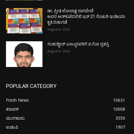
ಡಾ. ಪ್ರೀತಿ ಲೋಲಾಕ್ಷ ನಾಗವೇಣಿ
ಅವರ ಅನ್‌ಟಚೆಬಿಲಿಟಿ ಇನ್ 21 ಸೆಂಚುರಿ ಇಂಡಿಯಾ
ಕೃತಿ ಬಿಡುಗಡೆ
August 8, 2026
ಸಂಶುದ್ಧೀನ್ ಎಣ್ಮೂರವರಿಗೆ ಪ.ಗೋ ಪ್ರಶಸ್ತಿ
August 8, 2026
POPULAR CATEGORY
Fresh News
10631
ಕರಾವಳಿ
10008
ಮಂಗಳೂರು
3550
ಉಡುಪಿ
1907