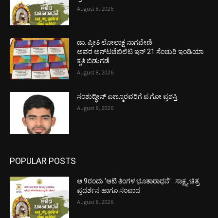
August 8, 2026
ಡಾ. ಪ್ರೀತಿ ಲೋಲಾಕ್ಷ ನಾಗವೇಣಿ
ಅವರ ಅನ್‌ಟಚೆಬಿಲಿಟಿ ಇನ್ 21 ಸೆಂಚುರಿ ಇಂಡಿಯಾ
ಕೃತಿ ಬಿಡುಗಡೆ
August 8, 2026
ಸಂಶುದ್ಧೀನ್ ಎಣ್ಮೂರವರಿಗೆ ಪ.ಗೋ ಪ್ರಶಸ್ತಿ
August 8, 2026
POPULAR POSTS
ಆ.9ರಂದು ‘ಆಟಿ ತಿಂಗಳ ಭೂತಾರಾಧನೆ’ : ಸಾಕ್ಷ್ಯ ಚಿತ್ರ
ಪ್ರದರ್ಶನ ಹಾಗೂ ಸಂವಾದ
August 8, 2026