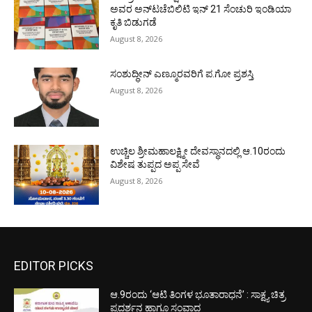
ಅವರ ಅನ್‌ಟಚೆಬಿಲಿಟಿ ಇನ್ 21 ಸೆಂಚುರಿ ಇಂಡಿಯಾ
ಕೃತಿ ಬಿಡುಗಡೆ
August 8, 2026
ಸಂಶುದ್ಧೀನ್ ಎಣ್ಮೂರವರಿಗೆ ಪ.ಗೋ ಪ್ರಶಸ್ತಿ
August 8, 2026
ಉಚ್ಚಿಲ ಶ್ರೀಮಹಾಲಕ್ಷ್ಮೀ ದೇವಸ್ಥಾನದಲ್ಲಿ ಆ.10ರಂದು
ವಿಶೇಷ ತುಪ್ಪದ ಅಪ್ಪ ಸೇವೆ
August 8, 2026
EDITOR PICKS
ಆ.9ರಂದು ‘ಆಟಿ ತಿಂಗಳ ಭೂತಾರಾಧನೆ’ : ಸಾಕ್ಷ್ಯ ಚಿತ್ರ
ಪ್ರದರ್ಶನ ಹಾಗೂ ಸಂವಾದ