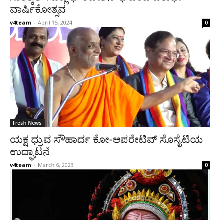
ವಾರ್ಷಿಕೋತ್ಸವ
v4team
-
April 15, 2024
0
Fresh News
ಯಕ್ಷ ಧ್ರುವ ಸೌಹಾರ್ದ ಕೋ-ಆಪರೇಟಿವ್ ಸೊಸೈಟಿಯ
ಉದ್ಘಾಟನೆ
v4team
-
March 6, 2023
0