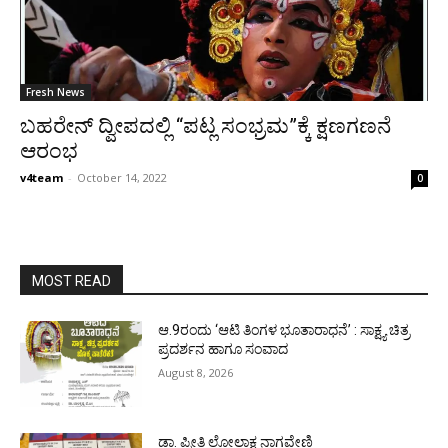
Fresh News
ಬಹರೇನ್ ದ್ವೀಪದಲ್ಲಿ “ಪಟ್ಲ ಸಂಭ್ರಮ”ಕ್ಕೆ ಕ್ಷಣಗಣನೆ
ಆರಂಭ
v4team
-
October 14, 2022
0
MOST READ
ಆ.9ರಂದು ‘ಆಟಿ ತಿಂಗಳ ಭೂತಾರಾಧನೆ’ : ಸಾಕ್ಷ್ಯ ಚಿತ್ರ
ಪ್ರದರ್ಶನ ಹಾಗೂ ಸಂವಾದ
August 8, 2026
ಡಾ. ಪ್ರೀತಿ ಲೋಲಾಕ್ಷ ನಾಗವೇಣಿ