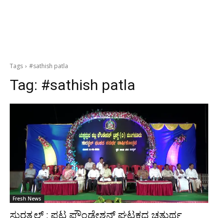
Tags
#sathish patla
Tag:
#sathish patla
Fresh News
ಸುರತ್ಕಲ್ : ಪಟ್ಲ ಫೌಂಡೇಶನ್ ಘಟಕದ ಚತುರ್ಥ