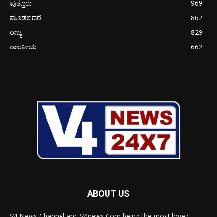
ಪುತ್ತೂರು
969
ಮೂಡಬಿದರೆ
862
ರಾಜ್ಯ
829
ರಾಜಕೀಯ
662
ABOUT US
V4 News Channel and V4news.Com being the most loved