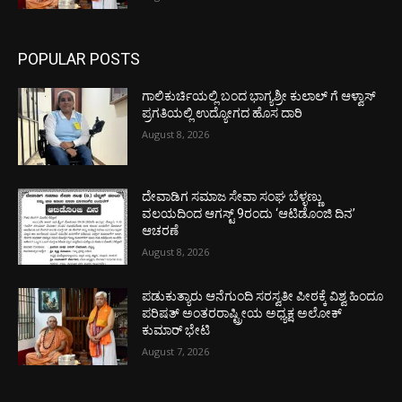
POPULAR POSTS
ಗಾಲಿಕುರ್ಚಿಯಲ್ಲಿ ಬಂದ ಭಾಗ್ಯಶ್ರೀ ಕುಲಾಲ್ ಗೆ ಆಳ್ವಾಸ್
ಪ್ರಗತಿಯಲ್ಲಿ ಉದ್ಯೋಗದ ಹೊಸ ದಾರಿ
August 8, 2026
ದೇವಾಡಿಗ ಸಮಾಜ ಸೇವಾ ಸಂಘ ಬೆಳ್ಳಣ್ಣು
ವಲಯದಿಂದ ಆಗಸ್ಟ್ 9ರಂದು ‘ಆಟಿಡೊಂಜಿ ದಿನ’
ಆಚರಣೆ
August 8, 2026
ಪಡುಕುತ್ಯಾರು ಆನೆಗುಂದಿ ಸರಸ್ವತೀ ಪೀಠಕ್ಕೆ ವಿಶ್ವ ಹಿಂದೂ
ಪರಿಷತ್ ಅಂತರರಾಷ್ಟ್ರೀಯ ಅಧ್ಯಕ್ಷ ಅಲೋಕ್
ಕುಮಾರ್ ಭೇಟಿ
August 7, 2026