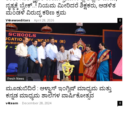
ನೃತ್ಯಕ್ಕೆ ಬ್ರೇಕ್..! ನಿಯಮ ಮೀರಿದರೆ ಶಿಕ್ಷಕರು, ಆಡಳಿತ
ಮಂಡಳಿ ವಿರುದ್ಧ ಕಠಿಣ ಕ್ರಮ
V4newseditors
-
April 28, 2026
0
Fresh News
ಮೂಡುಬಿದಿರೆ : ಆಳ್ವಾಸ್ ಇಂಗ್ಲಿಷ್ ಮಾಧ್ಯಮ ಮತ್ತು
ಕನ್ನಡ ಮಾಧ್ಯಮ ಶಾಲೆಗಳ ವಾರ್ಷಿಕೋತ್ಸವ
v4team
-
December 28, 2024
0