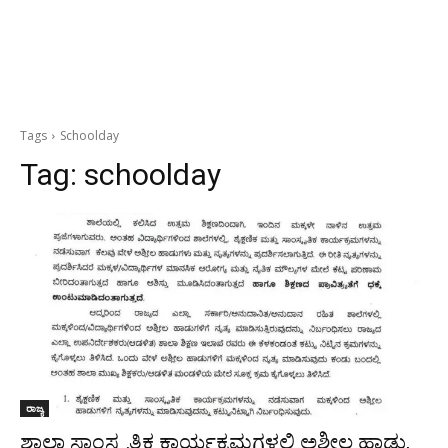
Tags
Schoolday
Tag:
schoolday
ರಾಜ್ಯ
ಶಾಲಾ ಸಾಂಸ್ಕೃತಿಕ ಕಾರ್ಯಕ್ರಮಗಳಲ್ಲಿ ಅಶ್ಲೀಲ ಹಾಡು,