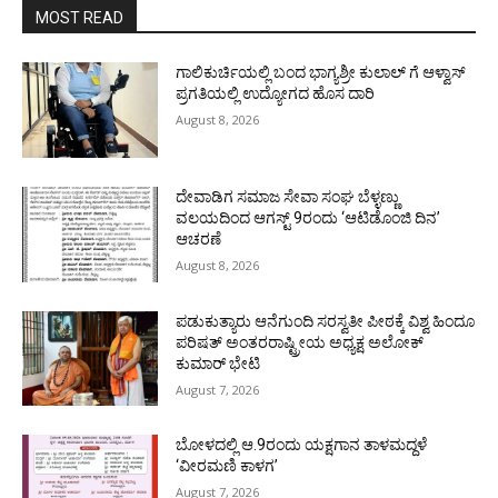
MOST READ
ಗಾಲಿಕುರ್ಚಿಯಲ್ಲಿ ಬಂದ ಭಾಗ್ಯಶ್ರೀ ಕುಲಾಲ್ ಗೆ ಆಳ್ವಾಸ್
ಪ್ರಗತಿಯಲ್ಲಿ ಉದ್ಯೋಗದ ಹೊಸ ದಾರಿ
August 8, 2026
ದೇವಾಡಿಗ ಸಮಾಜ ಸೇವಾ ಸಂಘ ಬೆಳ್ಳಣ್ಣು
ವಲಯದಿಂದ ಆಗಸ್ಟ್ 9ರಂದು ‘ಆಟಿಡೊಂಜಿ ದಿನ’
ಆಚರಣೆ
August 8, 2026
ಪಡುಕುತ್ಯಾರು ಆನೆಗುಂದಿ ಸರಸ್ವತೀ ಪೀಠಕ್ಕೆ ವಿಶ್ವ ಹಿಂದೂ
ಪರಿಷತ್ ಅಂತರರಾಷ್ಟ್ರೀಯ ಅಧ್ಯಕ್ಷ ಅಲೋಕ್
ಕುಮಾರ್ ಭೇಟಿ
August 7, 2026
ಬೋಳದಲ್ಲಿ ಆ.9ರಂದು ಯಕ್ಷಗಾನ ತಾಳಮದ್ದಳೆ
‘ವೀರಮಣಿ ಕಾಳಗ’
August 7, 2026