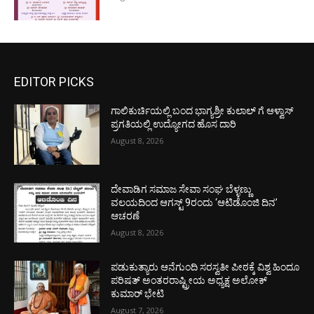
EDITOR PICKS
ಗಾಲಿಕುರ್ಚಿಯಲ್ಲಿ ಬಂದ ಭಾಗ್ಯಶ್ರೀ ಕುಲಾಲ್ ಗೆ ಆಳ್ವಾಸ್
ಪ್ರಗತಿಯಲ್ಲಿ ಉದ್ಯೋಗದ ಹೊಸ ದಾರಿ
August 8, 2026
ದೇವಾಡಿಗ ಸಮಾಜ ಸೇವಾ ಸಂಘ ಬೆಳ್ಳಣ್ಣು
ವಲಯದಿಂದ ಆಗಸ್ಟ್ 9ರಂದು ‘ಆಟಿಡೊಂಜಿ ದಿನ’
ಆಚರಣೆ
August 8, 2026
ಪಡುಕುತ್ಯಾರು ಆನೆಗುಂದಿ ಸರಸ್ವತೀ ಪೀಠಕ್ಕೆ ವಿಶ್ವ ಹಿಂದೂ
ಪರಿಷತ್ ಅಂತರರಾಷ್ಟ್ರೀಯ ಅಧ್ಯಕ್ಷ ಅಲೋಕ್
ಕುಮಾರ್ ಭೇಟಿ
August 7, 2026