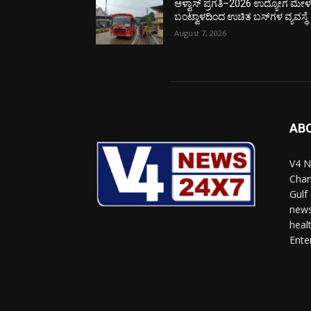
ಆಳ್ವಾಸ್ ಪ್ರಗತಿ–2026 ಉದ್ಯೋಗ ಮೇಳಕ್
ಬಂಟ್ವಾಳದಿಂದ ಉಚಿತ ಬಸ್‌ಗಳ ವ್ಯವಸ್ಥೆ
August 7, 2026
AB
V4 N
Chan
Gulf
news
heal
Ente