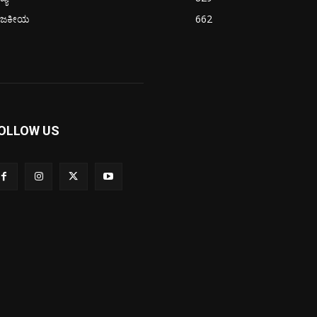
ಾಜಕೀಯ
662
OLLOW US