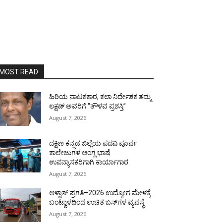
MOST READ
ಹಿರಿಯ ನಾಟಕಕಾರ, ಕಲಾ ನಿರ್ದೇಶಕ ತಮ್ಮ
ಲಕ್ಷಣ್ ಅವರಿಗೆ “ತೌಳವ ಪ್ರಶಸ್ತಿ”
August 7, 2026
ದಕ್ಷಿಣ ಕನ್ನಡ ಜಿಲ್ಲೆಯ ಪದವಿ ಪೂರ್ವ
ಕಾಲೇಜುಗಳ ಆಂಗ್ಲ ಭಾಷೆ
ಉಪನ್ಯಾಸಕರಿಗಾಗಿ ಕಾರ್ಯಾಗಾರ
August 7, 2026
ಆಳ್ವಾಸ್ ಪ್ರಗತಿ–2026 ಉದ್ಯೋಗ ಮೇಳಕ್ಕೆ
ಬಂಟ್ವಾಳದಿಂದ ಉಚಿತ ಬಸ್‌ಗಳ ವ್ಯವಸ್ಥೆ
August 7, 2026