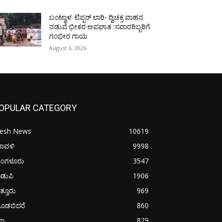
ಬಂಟ್ವಾಳ: ಟಿಪ್ಪರ್ ಲಾರಿ- ದ್ವಿಚಕ್ರ ವಾಹನ
ನಡುವೆ ಭೀಕರ ಅಪಘಾತ :ಸವಾರರಿಬ್ಬರಿಗೆ
ಗಂಭೀರ ಗಾಯ
August 6, 2026
OPULAR CATEGORY
resh News
10619
ರಾವಳಿ
9998
ಂಗಳೂರು
3547
ಡುಪಿ
1906
ತ್ತೂರು
969
ೂಡಬಿದರೆ
860
ಜ್ಯ
829