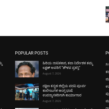
POPULAR POSTS
P
್ಮ
ಹಿರಿಯ ನಾಟಕಕಾರ, ಕಲಾ ನಿರ್ದೇಶಕ ತಮ್ಮ
F
ಲಕ್ಷಣ್ ಅವರಿಗೆ “ತೌಳವ ಪ್ರಶಸ್ತಿ”
ಕ
August 7, 2026
ಮ
ಉ
ದಕ್ಷಿಣ ಕನ್ನಡ ಜಿಲ್ಲೆಯ ಪದವಿ ಪೂರ್ವ
ಕಾಲೇಜುಗಳ ಆಂಗ್ಲ ಭಾಷೆ
ಪು
ಉಪನ್ಯಾಸಕರಿಗಾಗಿ ಕಾರ್ಯಾಗಾರ
ಮ
August 7, 2026
ರಾ