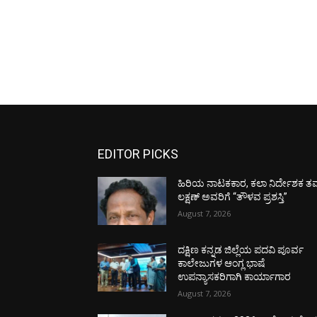
EDITOR PICKS
ಹಿರಿಯ ನಾಟಕಕಾರ, ಕಲಾ ನಿರ್ದೇಶಕ ತಮ
ಲಕ್ಷಣ್ ಅವರಿಗೆ “ತೌಳವ ಪ್ರಶಸ್ತಿ”
August 7, 2026
ದಕ್ಷಿಣ ಕನ್ನಡ ಜಿಲ್ಲೆಯ ಪದವಿ ಪೂರ್ವ
ಕಾಲೇಜುಗಳ ಆಂಗ್ಲ ಭಾಷೆ
ಉಪನ್ಯಾಸಕರಿಗಾಗಿ ಕಾರ್ಯಾಗಾರ
August 7, 2026