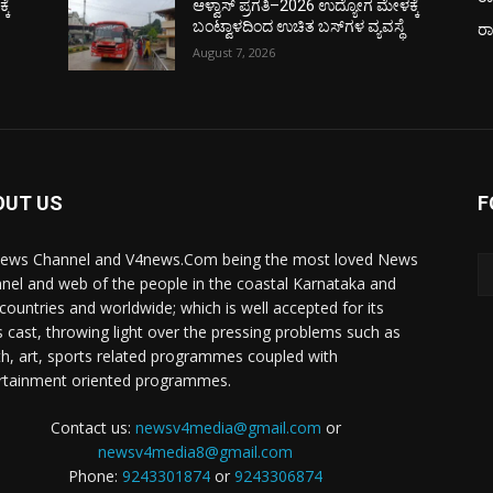
ಕೆ
ಆಳ್ವಾಸ್ ಪ್ರಗತಿ–2026 ಉದ್ಯೋಗ ಮೇಳಕ್ಕೆ
ಬಂಟ್ವಾಳದಿಂದ ಉಚಿತ ಬಸ್‌ಗಳ ವ್ಯವಸ್ಥೆ
ರ
August 7, 2026
OUT US
F
ews Channel and V4news.Com being the most loved News
nel and web of the people in the coastal Karnataka and
 countries and worldwide; which is well accepted for its
 cast, throwing light over the pressing problems such as
th, art, sports related programmes coupled with
rtainment oriented programmes.
Contact us:
newsv4media@gmail.com
or
newsv4media8@gmail.com
Phone:
9243301874
or
9243306874