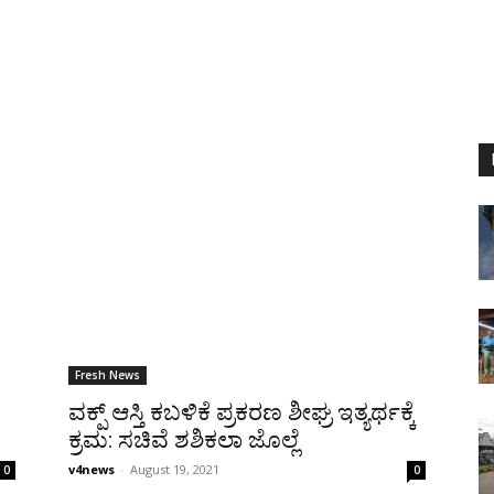
Fresh News
ವಕ್ಪ್ ಆಸ್ತಿ ಕಬಳಿಕೆ ಪ್ರಕರಣ ಶೀಘ್ರ ಇತ್ಯರ್ಥಕ್ಕೆ
ಕ್ರಮ: ಸಚಿವೆ ಶಶಿಕಲಾ ಜೊಲ್ಲೆ
v4news
-
August 19, 2021
0
0