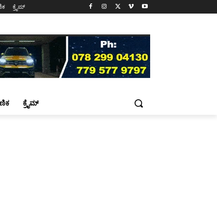
ಷಣಿಕ
ಕ್ರೈಮ್
್ಷಣಿಕ
ಕ್ರೈಮ್