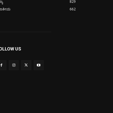
ಜ್ಯ
829
ಾಜಕೀಯ
662
OLLOW US