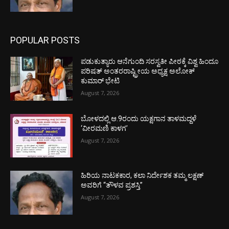
POPULAR POSTS
ಪಡುಕುತ್ಯಾರು ಆನೆಗುಂದಿ ಸರಸ್ವತೀ ಪೀಠಕ್ಕೆ ವಿಶ್ವ ಹಿಂದೂ
ಪರಿಷತ್ ಅಂತರರಾಷ್ಟ್ರೀಯ ಅಧ್ಯಕ್ಷ ಅಲೋಕ್
ಕುಮಾರ್ ಭೇಟಿ
August 7, 2026
ಬೋಳದಲ್ಲಿ ಆ.9ರಂದು ಯಕ್ಷಗಾನ ತಾಳಮದ್ದಳೆ
‘ವೀರಮಣಿ ಕಾಳಗ’
August 7, 2026
ಹಿರಿಯ ನಾಟಕಕಾರ, ಕಲಾ ನಿರ್ದೇಶಕ ತಮ್ಮ ಲಕ್ಷಣ್
ಅವರಿಗೆ “ತೌಳವ ಪ್ರಶಸ್ತಿ”
August 7, 2026