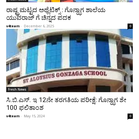
ರಾಷ್ಟ್ರಮಟ್ಟದ ಅಥ್ಲೆಟಿಕ್ಸ್ : ಗೊನ್ಝಾಗ ಶಾಲೆಯ
ಯುವರಾಜ್ ಗೆ ಚಿನ್ನದ ಪದಕ
v4team
-
December 6, 2025
0
Fresh News
ಸಿ.ಬಿ.ಎಸ್. ಇ 12ನೇ ತರಗತಿಯ ಪರೀಕ್ಷೆ: ಗೊನ್ಝಾಗ ಶೇ
100 ಫಲಿತಾಂಶ
v4team
-
May 15, 2024
0