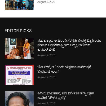
August 7, 2026
EDITOR PICKS
ಪಡುಕುತ್ಯಾರು ಆನೆಗುಂದಿ ಸರಸ್ವತೀ ಪೀಠಕ್ಕೆ ವಿಶ್ವ ಹಿಂದೂ
ಪರಿಷತ್ ಅಂತರರಾಷ್ಟ್ರೀಯ ಅಧ್ಯಕ್ಷ ಅಲೋಕ್
ಕುಮಾರ್ ಭೇಟಿ
August 7, 2026
ಬೋಳದಲ್ಲಿ ಆ.9ರಂದು ಯಕ್ಷಗಾನ ತಾಳಮದ್ದಳೆ
‘ವೀರಮಣಿ ಕಾಳಗ’
August 7, 2026
ಹಿರಿಯ ನಾಟಕಕಾರ, ಕಲಾ ನಿರ್ದೇಶಕ ತಮ್ಮ ಲಕ್ಷಣ್
ಅವರಿಗೆ “ತೌಳವ ಪ್ರಶಸ್ತಿ”
August 7, 2026