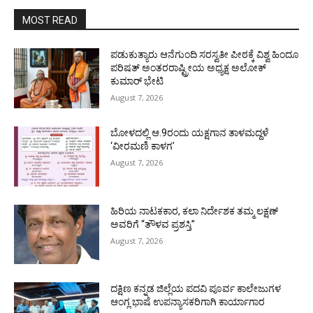
MOST READ
ಪಡುಕುತ್ಯಾರು ಆನೆಗುಂದಿ ಸರಸ್ವತೀ ಪೀಠಕ್ಕೆ ವಿಶ್ವ ಹಿಂದೂ
ಪರಿಷತ್ ಅಂತರರಾಷ್ಟ್ರೀಯ ಅಧ್ಯಕ್ಷ ಅಲೋಕ್
ಕುಮಾರ್ ಭೇಟಿ
August 7, 2026
ಬೋಳದಲ್ಲಿ ಆ.9ರಂದು ಯಕ್ಷಗಾನ ತಾಳಮದ್ದಳೆ
‘ವೀರಮಣಿ ಕಾಳಗ’
August 7, 2026
ಹಿರಿಯ ನಾಟಕಕಾರ, ಕಲಾ ನಿರ್ದೇಶಕ ತಮ್ಮ ಲಕ್ಷಣ್
ಅವರಿಗೆ “ತೌಳವ ಪ್ರಶಸ್ತಿ”
August 7, 2026
ದಕ್ಷಿಣ ಕನ್ನಡ ಜಿಲ್ಲೆಯ ಪದವಿ ಪೂರ್ವ ಕಾಲೇಜುಗಳ
ಆಂಗ್ಲ ಭಾಷೆ ಉಪನ್ಯಾಸಕರಿಗಾಗಿ ಕಾರ್ಯಾಗಾರ