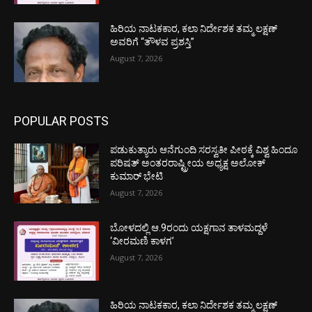
ಹಿರಿಯ ನಾಟಕಕಾರ, ಕಲಾ ನಿರ್ದೇಶಕ ತಮ್ಮ ಲಕ್ಷಣ್
ಅವರಿಗೆ “ತೌಳವ ಪ್ರಶಸ್ತಿ”
August 7, 2026
POPULAR POSTS
ಪಡುಕುತ್ಯಾರು ಆನೆಗುಂದಿ ಸರಸ್ವತೀ ಪೀಠಕ್ಕೆ ವಿಶ್ವ ಹಿಂದೂ
ಪರಿಷತ್ ಅಂತರರಾಷ್ಟ್ರೀಯ ಅಧ್ಯಕ್ಷ ಅಲೋಕ್
ಕುಮಾರ್ ಭೇಟಿ
August 7, 2026
ಬೋಳದಲ್ಲಿ ಆ.9ರಂದು ಯಕ್ಷಗಾನ ತಾಳಮದ್ದಳೆ
‘ವೀರಮಣಿ ಕಾಳಗ’
August 7, 2026
ಹಿರಿಯ ನಾಟಕಕಾರ, ಕಲಾ ನಿರ್ದೇಶಕ ತಮ್ಮ ಲಕ್ಷಣ್