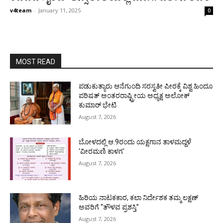
v4team
-
January 11, 2025
0
MOST READ
ಪಡುಕುತ್ಯಾರು ಆನೆಗುಂದಿ ಸರಸ್ವತೀ ಪೀಠಕ್ಕೆ ವಿಶ್ವ ಹಿಂದೂ
ಪರಿಷತ್ ಅಂತರರಾಷ್ಟ್ರೀಯ ಅಧ್ಯಕ್ಷ ಅಲೋಕ್
ಕುಮಾರ್ ಭೇಟಿ
August 7, 2026
ಬೋಳದಲ್ಲಿ ಆ.9ರಂದು ಯಕ್ಷಗಾನ ತಾಳಮದ್ದಳೆ
‘ವೀರಮಣಿ ಕಾಳಗ’
August 7, 2026
ಹಿರಿಯ ನಾಟಕಕಾರ, ಕಲಾ ನಿರ್ದೇಶಕ ತಮ್ಮ ಲಕ್ಷಣ್
ಅವರಿಗೆ “ತೌಳವ ಪ್ರಶಸ್ತಿ”
August 7, 2026