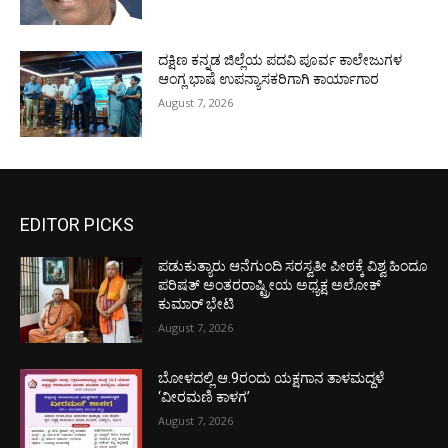
ದಕ್ಷಿಣ ಕನ್ನಡ ಜಿಲ್ಲೆಯ ಪದವಿ ಪೂರ್ವ ಕಾಲೇಜುಗಳ
ಆಂಗ್ಲ ಭಾಷೆ ಉಪನ್ಯಾಸಕರಿಗಾಗಿ ಕಾರ್ಯಾಗಾರ
August 7, 2026
EDITOR PICKS
ಪಡುಕುತ್ಯಾರು ಆನೆಗುಂದಿ ಸರಸ್ವತೀ ಪೀಠಕ್ಕೆ ವಿಶ್ವ ಹಿಂದೂ
ಪರಿಷತ್ ಅಂತರರಾಷ್ಟ್ರೀಯ ಅಧ್ಯಕ್ಷ ಅಲೋಕ್
ಕುಮಾರ್ ಭೇಟಿ
August 7, 2026
ಬೋಳದಲ್ಲಿ ಆ.9ರಂದು ಯಕ್ಷಗಾನ ತಾಳಮದ್ದಳೆ
‘ವೀರಮಣಿ ಕಾಳಗ’
August 7, 2026