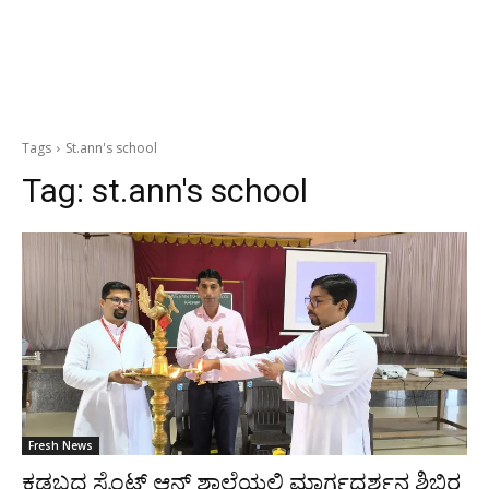
Tags
St.ann's school
Tag:
st.ann's school
Fresh News
ಕಡಬದ ಸೈಂಟ್ ಆನ್ಸ್ ಶಾಲೆಯಲ್ಲಿ ಮಾರ್ಗದರ್ಶನ ಶಿಬಿರ