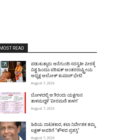
MOST READ
ಪಡುಕುತ್ಯಾರು ಆನೆಗುಂದಿ ಸರಸ್ವತೀ ಪೀಠಕ್ಕೆ
ವಿಶ್ವ ಹಿಂದೂ ಪರಿಷತ್ ಅಂತರರಾಷ್ಟ್ರೀಯ
ಅಧ್ಯಕ್ಷ ಅಲೋಕ್ ಕುಮಾರ್ ಭೇಟಿ
August 7, 2026
ಬೋಳದಲ್ಲಿ ಆ.9ರಂದು ಯಕ್ಷಗಾನ
ತಾಳಮದ್ದಳೆ ‘ವೀರಮಣಿ ಕಾಳಗ’
August 7, 2026
ಹಿರಿಯ ನಾಟಕಕಾರ, ಕಲಾ ನಿರ್ದೇಶಕ ತಮ್ಮ
ಲಕ್ಷಣ್ ಅವರಿಗೆ “ತೌಳವ ಪ್ರಶಸ್ತಿ”
August 7, 2026