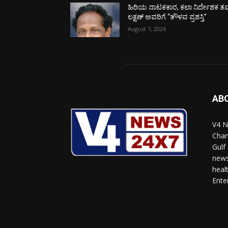
ಹಿರಿಯ ನಾಟಕಕಾರ, ಕಲಾ ನಿರ್ದೇಶಕ ತಮ
ಲಕ್ಷಣ್ ಅವರಿಗೆ “ತೌಳವ ಪ್ರಶಸ್ತಿ”
August 7, 2026
AB
V4 N
Chan
Gulf
news
heal
Ente