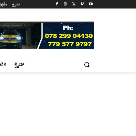
ೈಕ್ಷಣಿಕ
ಕ್ರೈಮ್
್ಷಣಿಕ
ಕ್ರೈಮ್