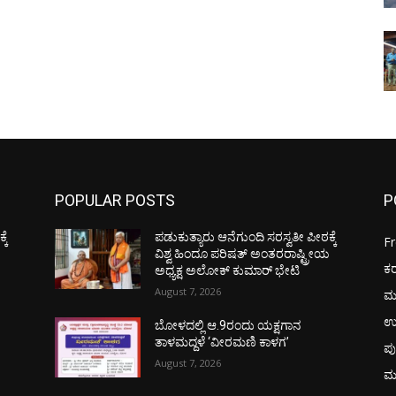
POPULAR POSTS
P
ಕೆ
ಪಡುಕುತ್ಯಾರು ಆನೆಗುಂದಿ ಸರಸ್ವತೀ ಪೀಠಕ್ಕೆ
F
ಯ
ವಿಶ್ವ ಹಿಂದೂ ಪರಿಷತ್ ಅಂತರರಾಷ್ಟ್ರೀಯ
ಕ
ಅಧ್ಯಕ್ಷ ಅಲೋಕ್ ಕುಮಾರ್ ಭೇಟಿ
August 7, 2026
ಮ
ಉ
ಬೋಳದಲ್ಲಿ ಆ.9ರಂದು ಯಕ್ಷಗಾನ
ತಾಳಮದ್ದಳೆ ‘ವೀರಮಣಿ ಕಾಳಗ’
ಪು
August 7, 2026
ಮ