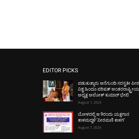
EDITOR PICKS
ಪಡುಕುತ್ಯಾರು ಆನೆಗುಂದಿ ಸರಸ್ವತೀ ಪೀಠಕ್
ವಿಶ್ವ ಹಿಂದೂ ಪರಿಷತ್ ಅಂತರರಾಷ್ಟ್ರೀ
ಅಧ್ಯಕ್ಷ ಅಲೋಕ್ ಕುಮಾರ್ ಭೇಟಿ
August 7, 2026
ಬೋಳದಲ್ಲಿ ಆ.9ರಂದು ಯಕ್ಷಗಾನ
ತಾಳಮದ್ದಳೆ ‘ವೀರಮಣಿ ಕಾಳಗ’
August 7, 2026