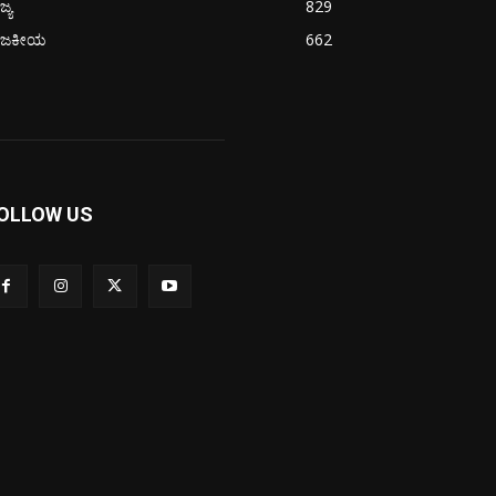
ಜ್ಯ
829
ಾಜಕೀಯ
662
OLLOW US