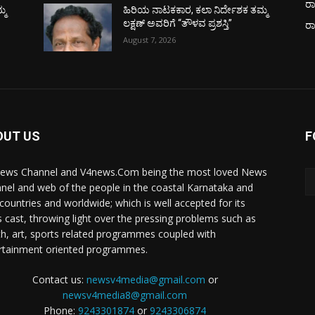
ರಾ
್ಮ
ಹಿರಿಯ ನಾಟಕಕಾರ, ಕಲಾ ನಿರ್ದೇಶಕ ತಮ್ಮ
ಲಕ್ಷಣ್ ಅವರಿಗೆ “ತೌಳವ ಪ್ರಶಸ್ತಿ”
ರ
August 7, 2026
OUT US
F
ews Channel and V4news.Com being the most loved News
nel and web of the people in the coastal Karnataka and
 countries and worldwide; which is well accepted for its
 cast, throwing light over the pressing problems such as
th, art, sports related programmes coupled with
rtainment oriented programmes.
Contact us:
newsv4media@gmail.com
or
newsv4media8@gmail.com
Phone:
9243301874
or
9243306874