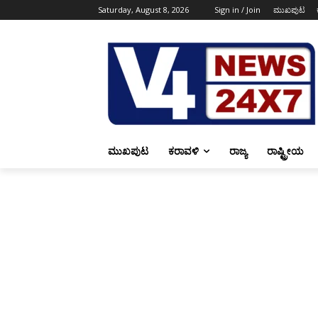
Saturday, August 8, 2026
Sign in / Join
ಮುಖಪುಟ
ಮುಖಪುಟ
ಕರಾವಳಿ
ರಾಜ್ಯ
ರಾಷ್ಟ್ರೀಯ