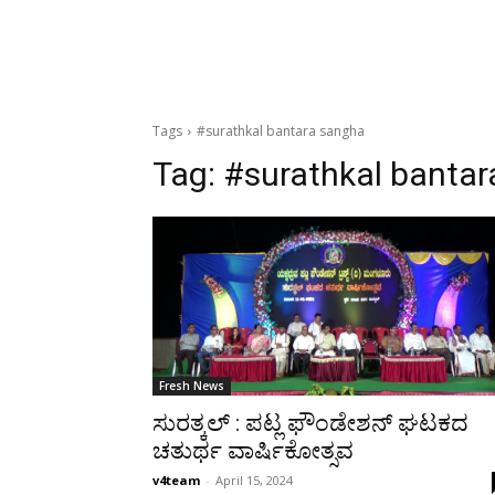
Tags
#surathkal bantara sangha
Tag:
#surathkal banta
Fresh News
ಸುರತ್ಕಲ್ : ಪಟ್ಲ ಫೌಂಡೇಶನ್ ಘಟಕದ
ಚತುರ್ಥ ವಾರ್ಷಿಕೋತ್ಸವ
v4team
-
April 15, 2024