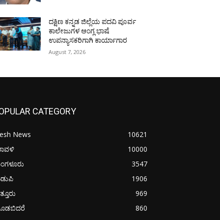
ದಕ್ಷಿಣ ಕನ್ನಡ ಜಿಲ್ಲೆಯ ಪದವಿ ಪೂರ್ವ
ಕಾಲೇಜುಗಳ ಆಂಗ್ಲ ಭಾಷೆ
ಉಪನ್ಯಾಸಕರಿಗಾಗಿ ಕಾರ್ಯಾಗಾರ
August 7, 2026
OPULAR CATEGORY
resh News
10621
ರಾವಳಿ
10000
ಂಗಳೂರು
3547
ಡುಪಿ
1906
ತ್ತೂರು
969
ೂಡಬಿದರೆ
860