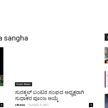
ra sangha
Fresh News
ಸುರತ್ಕಲ್ ಬಂಟರ ಸಂಘದ ಅಧ್ಯಕ್ಷರಾಗಿ
ಸುಧಾಕರ ಪೂಂಜ ಆಯ್ಕೆ
v4news
-
October 9, 2021
0
0