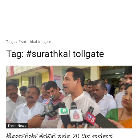
Tags
#surathkal tollgate
Tag:
#surathkal tollgate
Fresh News
ಟೋಲ್‍ಗೇಟ್ ತೆರವಿಗೆ ಇನ್ನೂ 20 ದಿನ ಅವಕಾಶ