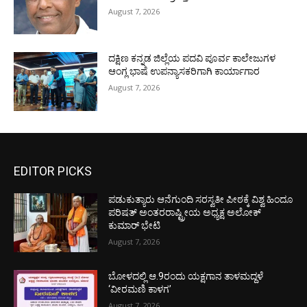
August 7, 2026
ದಕ್ಷಿಣ ಕನ್ನಡ ಜಿಲ್ಲೆಯ ಪದವಿ ಪೂರ್ವ ಕಾಲೇಜುಗಳ
ಆಂಗ್ಲ ಭಾಷೆ ಉಪನ್ಯಾಸಕರಿಗಾಗಿ ಕಾರ್ಯಾಗಾರ
August 7, 2026
EDITOR PICKS
ಪಡುಕುತ್ಯಾರು ಆನೆಗುಂದಿ ಸರಸ್ವತೀ ಪೀಠಕ್ಕೆ ವಿಶ್ವ ಹಿಂದೂ
ಪರಿಷತ್ ಅಂತರರಾಷ್ಟ್ರೀಯ ಅಧ್ಯಕ್ಷ ಅಲೋಕ್
ಕುಮಾರ್ ಭೇಟಿ
August 7, 2026
ಬೋಳದಲ್ಲಿ ಆ.9ರಂದು ಯಕ್ಷಗಾನ ತಾಳಮದ್ದಳೆ
‘ವೀರಮಣಿ ಕಾಳಗ’
August 7, 2026