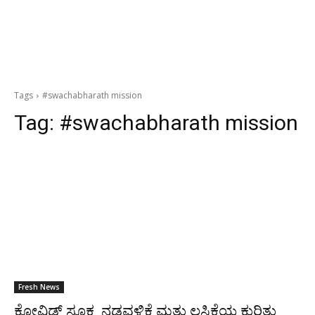
Tags
#swachabharath mission
Tag:
#swachabharath mission
Fresh News
ಕೋವಿಡ್ ಸೂಕ್ಷ್ಮ ನಡವಳಿಕೆ ಮತ್ತು ಲಸಿಕೆಯ ಕುರಿತು