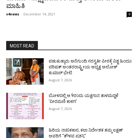
ಮಾಹಿತಿ
v4news
-
December 14, 2021
0
MOST READ
ಪಡುಕುತ್ಯಾರು ಆನೆಗುಂದಿ ಸರಸ್ವತೀ ಪೀಠಕ್ಕೆ ವಿಶ್ವ ಹಿಂದೂ
ಪರಿಷತ್ ಅಂತರರಾಷ್ಟ್ರೀಯ ಅಧ್ಯಕ್ಷ ಅಲೋಕ್
ಕುಮಾರ್ ಭೇಟಿ
August 7, 2026
ಬೋಳದಲ್ಲಿ ಆ.9ರಂದು ಯಕ್ಷಗಾನ ತಾಳಮದ್ದಳೆ
‘ವೀರಮಣಿ ಕಾಳಗ’
August 7, 2026
ಹಿರಿಯ ನಾಟಕಕಾರ, ಕಲಾ ನಿರ್ದೇಶಕ ತಮ್ಮ ಲಕ್ಷಣ್
ಅವರಿಗೆ “ತೌಳವ ಪ್ರಶಸ್ತಿ”