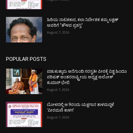
ಹಿರಿಯ ನಾಟಕಕಾರ, ಕಲಾ ನಿರ್ದೇಶಕ ತಮ್ಮ ಲಕ್ಷಣ್
ಅವರಿಗೆ “ತೌಳವ ಪ್ರಶಸ್ತಿ”
August 7, 2026
POPULAR POSTS
ಪಡುಕುತ್ಯಾರು ಆನೆಗುಂದಿ ಸರಸ್ವತೀ ಪೀಠಕ್ಕೆ ವಿಶ್ವ ಹಿಂದೂ
ಪರಿಷತ್ ಅಂತರರಾಷ್ಟ್ರೀಯ ಅಧ್ಯಕ್ಷ ಅಲೋಕ್
ಕುಮಾರ್ ಭೇಟಿ
August 7, 2026
ಬೋಳದಲ್ಲಿ ಆ.9ರಂದು ಯಕ್ಷಗಾನ ತಾಳಮದ್ದಳೆ
‘ವೀರಮಣಿ ಕಾಳಗ’
August 7, 2026