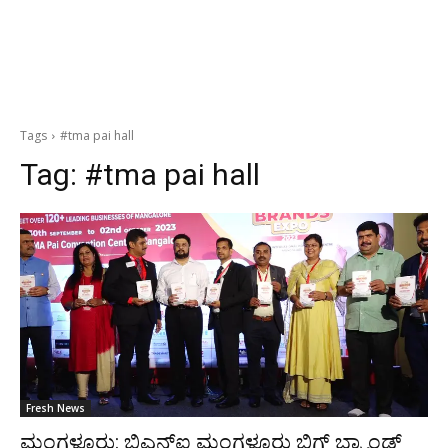
Tags
#tma pai hall
Tag:
#tma pai hall
Fresh News
ಮಂಗಳೂರು: ಬಿಎನ್‍ಐ ಮಂಗಳೂರು ಬಿಗ್ ಬ್ರ್ಯಾಂಡ್ಸ್