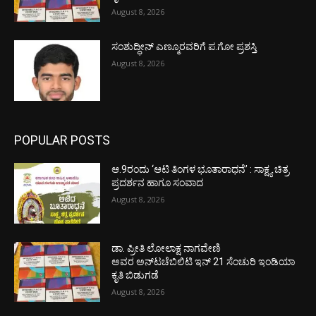
August 8, 2026
ಸಂಶುದ್ಧೀನ್ ಎಣ್ಮೂರವರಿಗೆ ಪ.ಗೋ ಪ್ರಶಸ್ತಿ
August 8, 2026
POPULAR POSTS
ಆ.9ರಂದು ‘ಆಟಿ ತಿಂಗಳ ಭೂತಾರಾಧನೆ’ : ಸಾಕ್ಷ್ಯ ಚಿತ್ರ
ಪ್ರದರ್ಶನ ಹಾಗೂ ಸಂವಾದ
August 8, 2026
ಡಾ. ಪ್ರೀತಿ ಲೋಲಾಕ್ಷ ನಾಗವೇಣಿ
ಅವರ ಅನ್‌ಟಚೆಬಿಲಿಟಿ ಇನ್ 21 ಸೆಂಚುರಿ ಇಂಡಿಯಾ
ಕೃತಿ ಬಿಡುಗಡೆ
August 8, 2026