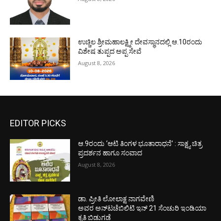
ಉಚ್ಚಿಲ ಶ್ರೀಮಹಾಲಕ್ಷ್ಮೀ ದೇವಸ್ಥಾನದಲ್ಲಿ ಆ.10ರಂದು
ವಿಶೇಷ ತುಪ್ಪದ ಅಪ್ಪ ಸೇವೆ
August 8, 2026
EDITOR PICKS
ಆ.9ರಂದು ‘ಆಟಿ ತಿಂಗಳ ಭೂತಾರಾಧನೆ’ : ಸಾಕ್ಷ್ಯ ಚಿತ್ರ
ಪ್ರದರ್ಶನ ಹಾಗೂ ಸಂವಾದ
August 8, 2026
ಡಾ. ಪ್ರೀತಿ ಲೋಲಾಕ್ಷ ನಾಗವೇಣಿ
ಅವರ ಅನ್‌ಟಚೆಬಿಲಿಟಿ ಇನ್ 21 ಸೆಂಚುರಿ ಇಂಡಿಯಾ
ಕೃತಿ ಬಿಡುಗಡೆ