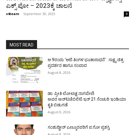
ಎಕ್ಸ್ ಪೋ – 2023ಕ್ಕೆ ಚಾಲನೆ
v4team
-
September 30, 2023
0
MOST READ
ಆ.9ರಂದು ‘ಆಟಿ ತಿಂಗಳ ಭೂತಾರಾಧನೆ’ : ಸಾಕ್ಷ್ಯ ಚಿತ್ರ
ಪ್ರದರ್ಶನ ಹಾಗೂ ಸಂವಾದ
August 8, 2026
ಡಾ. ಪ್ರೀತಿ ಲೋಲಾಕ್ಷ ನಾಗವೇಣಿ
ಅವರ ಅನ್‌ಟಚೆಬಿಲಿಟಿ ಇನ್ 21 ಸೆಂಚುರಿ ಇಂಡಿಯಾ
ಕೃತಿ ಬಿಡುಗಡೆ
August 8, 2026
ಸಂಶುದ್ಧೀನ್ ಎಣ್ಮೂರವರಿಗೆ ಪ.ಗೋ ಪ್ರಶಸ್ತಿ
August 8, 2026