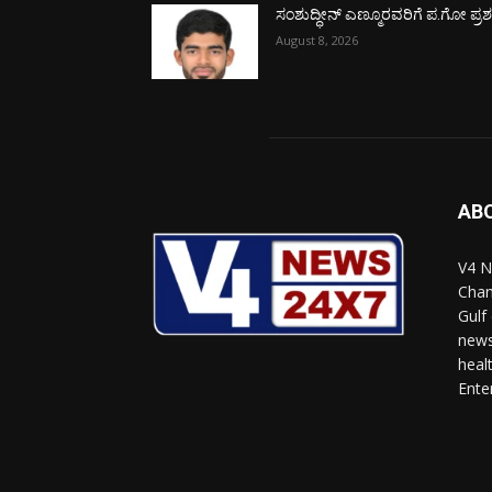
ಸಂಶುದ್ಧೀನ್ ಎಣ್ಮೂರವರಿಗೆ ಪ.ಗೋ ಪ್ರಶಸ್
August 8, 2026
AB
V4 N
Chan
Gulf
news
heal
Ente