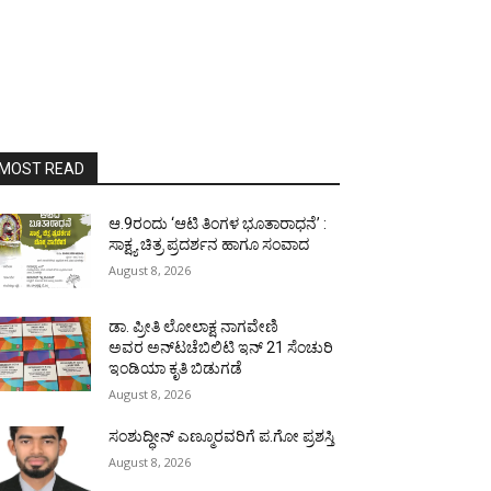
MOST READ
ಆ.9ರಂದು ‘ಆಟಿ ತಿಂಗಳ ಭೂತಾರಾಧನೆ’ :
ಸಾಕ್ಷ್ಯ ಚಿತ್ರ ಪ್ರದರ್ಶನ ಹಾಗೂ ಸಂವಾದ
August 8, 2026
ಡಾ. ಪ್ರೀತಿ ಲೋಲಾಕ್ಷ ನಾಗವೇಣಿ
ಅವರ ಅನ್‌ಟಚೆಬಿಲಿಟಿ ಇನ್ 21 ಸೆಂಚುರಿ
ಇಂಡಿಯಾ ಕೃತಿ ಬಿಡುಗಡೆ
August 8, 2026
ಸಂಶುದ್ಧೀನ್ ಎಣ್ಮೂರವರಿಗೆ ಪ.ಗೋ ಪ್ರಶಸ್ತಿ
August 8, 2026