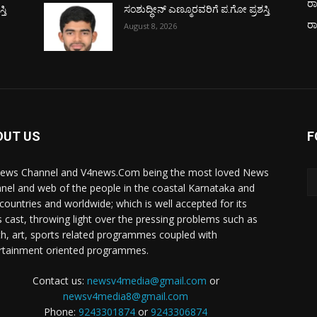
ರಾ
ತಿ
ಸಂಶುದ್ಧೀನ್ ಎಣ್ಮೂರವರಿಗೆ ಪ.ಗೋ ಪ್ರಶಸ್ತಿ
ರ
August 8, 2026
OUT US
F
ews Channel and V4news.Com being the most loved News
nel and web of the people in the coastal Karnataka and
 countries and worldwide; which is well accepted for its
 cast, throwing light over the pressing problems such as
th, art, sports related programmes coupled with
rtainment oriented programmes.
Contact us:
newsv4media@gmail.com
or
newsv4media8@gmail.com
Phone:
9243301874
or
9243306874