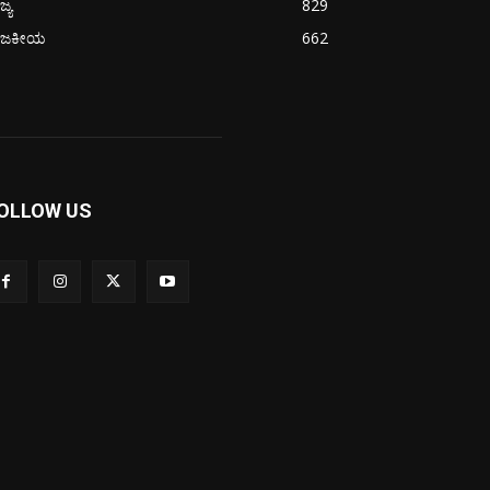
ಜ್ಯ
829
ಾಜಕೀಯ
662
OLLOW US