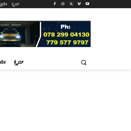
ೈಕ್ಷಣಿಕ
ಕ್ರೈಮ್
್ಷಣಿಕ
ಕ್ರೈಮ್