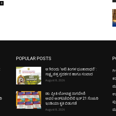
0
POPULAR POSTS
P
:
ಆ.9ರಂದು ‘ಆಟಿ ತಿಂಗಳ ಭೂತಾರಾಧನೆ’ :
F
ಸಾಕ್ಷ್ಯ ಚಿತ್ರ ಪ್ರದರ್ಶನ ಹಾಗೂ ಸಂವಾದ
ಕ
August 8, 2026
ಮ
ಉ
ಡಾ. ಪ್ರೀತಿ ಲೋಲಾಕ್ಷ ನಾಗವೇಣಿ
ರಿ
ಅವರ ಅನ್‌ಟಚೆಬಿಲಿಟಿ ಇನ್ 21 ಸೆಂಚುರಿ
ಪು
ಇಂಡಿಯಾ ಕೃತಿ ಬಿಡುಗಡೆ
ಮ
August 8, 2026