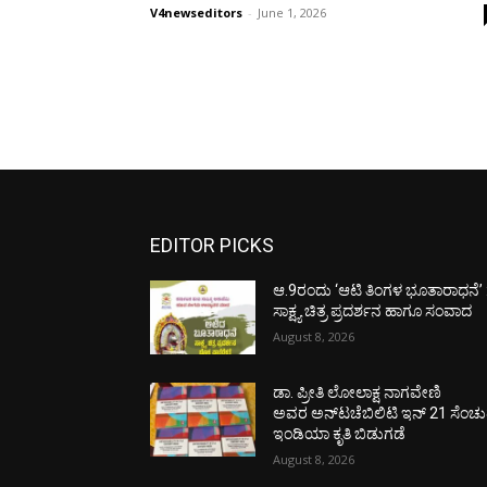
V4newseditors
-
June 1, 2026
EDITOR PICKS
ಆ.9ರಂದು ‘ಆಟಿ ತಿಂಗಳ ಭೂತಾರಾಧನೆ’ 
ಸಾಕ್ಷ್ಯ ಚಿತ್ರ ಪ್ರದರ್ಶನ ಹಾಗೂ ಸಂವಾದ
August 8, 2026
ಡಾ. ಪ್ರೀತಿ ಲೋಲಾಕ್ಷ ನಾಗವೇಣಿ
ಅವರ ಅನ್‌ಟಚೆಬಿಲಿಟಿ ಇನ್ 21 ಸೆಂಚು
ಇಂಡಿಯಾ ಕೃತಿ ಬಿಡುಗಡೆ
August 8, 2026