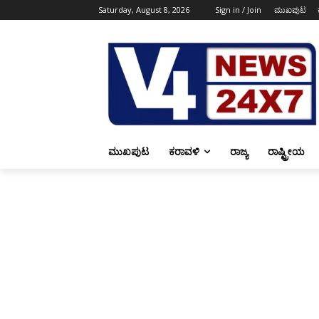
Saturday, August 8, 2026
Sign in / Join
ಮುಖಪುಟ
ಮುಖಪುಟ
ಕರಾವಳಿ
ರಾಜ್ಯ
ರಾಷ್ಟ್ರೀಯ