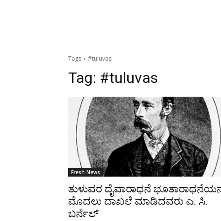
Tags
#tuluvas
Tag:
#tuluvas
Fresh News
ತುಳುವರ ದೈವಾರಾಧನೆ ಭೂತಾರಾಧನೆಯನ್
ಮೊದಲು ದಾಖಲೆ ಮಾಡಿದವರು ಎ. ಸಿ.
ಬರ್ನೆಲ್