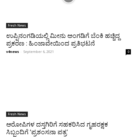
Fresh News
ಉಪ್ಪಿನಂಗಡಿಯಲ್ಲಿ ಮೀನು ಅಂಗಡಿಗೆ ಬೆಂಕಿ ಹಚ್ಚಿದ್ದ
ಪ್ರಕರಣ : ಹಿಂಜಾವೇಯಿಂದ ಪ್ರತಿಭಟನೆ
v4news
-
September 6, 2021
0
Fresh News
ಆರೋಪಿಗಳ ದಸ್ತಗಿರಿಗೆ ಸಹಕರಿಸಿದ ಗೃಹರಕ್ಷಕ
ಸಿಬ್ಬಂದಿಗೆ ’ಪ್ರಶಂಸನಾ ಪತ್ರ’