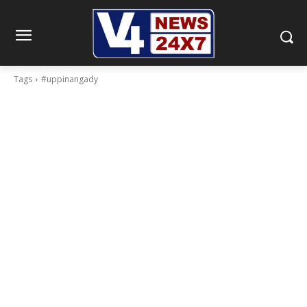
Tags
#uppinangady