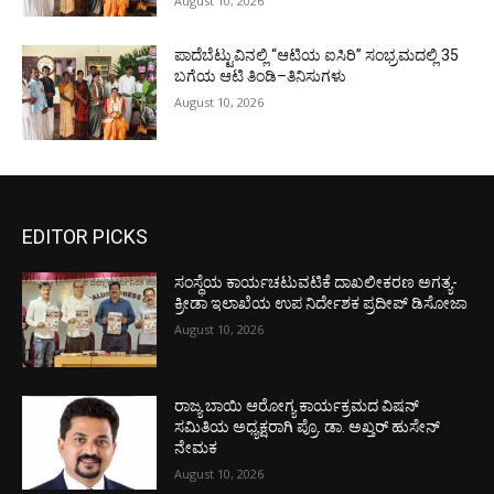
August 10, 2026
ಪಾದೆಬೆಟ್ಟುವಿನಲ್ಲಿ “ಆಟಿಯ ಐಸಿರಿ’’ ಸಂಭ್ರಮದಲ್ಲಿ 35
ಬಗೆಯ ಆಟಿ ತಿಂಡಿ–ತಿನಿಸುಗಳು
August 10, 2026
EDITOR PICKS
ಸಂಸ್ಥೆಯ ಕಾರ್ಯಚಟುವಟಿಕೆ ದಾಖಲೀಕರಣ ಅಗತ್ಯ-
ಕ್ರೀಡಾ ಇಲಾಖೆಯ ಉಪ ನಿರ್ದೇಶಕ ಪ್ರದೀಪ್ ಡಿಸೋಜಾ
August 10, 2026
ರಾಜ್ಯ ಬಾಯಿ ಆರೋಗ್ಯ ಕಾರ್ಯಕ್ರಮದ ವಿಷನ್
ಸಮಿತಿಯ ಅಧ್ಯಕ್ಷರಾಗಿ ಪ್ರೊ. ಡಾ. ಅಖ್ತರ್ ಹುಸೇನ್
ನೇಮಕ
August 10, 2026