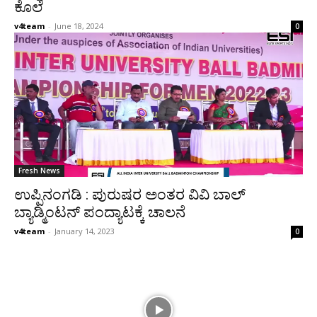
ಕೊಲೆ
v4team
-
June 18, 2024
0
Fresh News
ಉಪ್ಪಿನಂಗಡಿ : ಪುರುಷರ ಅಂತರ ವಿವಿ ಬಾಲ್
ಬ್ಯಾಡ್ಮಿಂಟನ್ ಪಂದ್ಯಾಟಕ್ಕೆ ಚಾಲನೆ
v4team
-
January 14, 2023
0