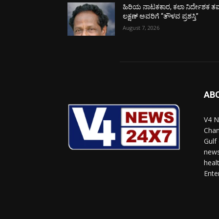
ಹಿರಿಯ ನಾಟಕಕಾರ, ಕಲಾ ನಿರ್ದೇಶಕ ತಮ
ಲಕ್ಷಣ್ ಅವರಿಗೆ “ತೌಳವ ಪ್ರಶಸ್ತಿ”
August 7, 2026
AB
V4 N
Chan
Gulf
news
heal
Ente