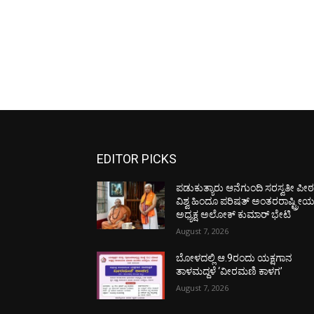
EDITOR PICKS
ಪಡುಕುತ್ಯಾರು ಆನೆಗುಂದಿ ಸರಸ್ವತೀ ಪೀಠಕ್
ವಿಶ್ವ ಹಿಂದೂ ಪರಿಷತ್ ಅಂತರರಾಷ್ಟ್ರೀ
ಅಧ್ಯಕ್ಷ ಅಲೋಕ್ ಕುಮಾರ್ ಭೇಟಿ
August 7, 2026
ಬೋಳದಲ್ಲಿ ಆ.9ರಂದು ಯಕ್ಷಗಾನ
ತಾಳಮದ್ದಳೆ ‘ವೀರಮಣಿ ಕಾಳಗ’
August 7, 2026