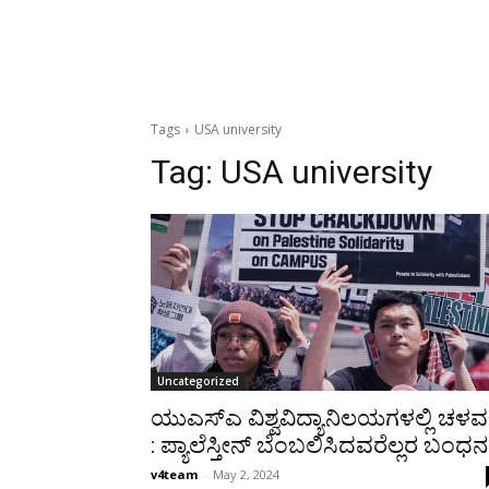
Tags
USA university
Tag:
USA university
Uncategorized
ಯುಎಸ್‍ಎ ವಿಶ್ವವಿದ್ಯಾನಿಲಯಗಳಲ್ಲಿ ಚಳವ
: ಪ್ಯಾಲೆಸ್ತೀನ್ ಬೆಂಬಲಿಸಿದವರೆಲ್ಲರ ಬಂಧನ
v4team
-
May 2, 2024