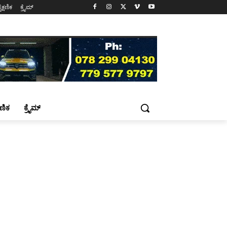
ೈಕ್ಷಣಿಕ
ಕ್ರೈಮ್
್ಷಣಿಕ
ಕ್ರೈಮ್