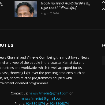
ರಾ
್ಮ
ಹಿರಿಯ ನಾಟಕಕಾರ, ಕಲಾ ನಿರ್ದೇಶಕ ತಮ್ಮ
ಲಕ್ಷಣ್ ಅವರಿಗೆ “ತೌಳವ ಪ್ರಶಸ್ತಿ”
ರ
August 7, 2026
OUT US
F
ews Channel and V4news.Com being the most loved News
nel and web of the people in the coastal Karnataka and
 countries and worldwide; which is well accepted for its
 cast, throwing light over the pressing problems such as
th, art, sports related programmes coupled with
rtainment oriented programmes.
Contact us:
newsv4media@gmail.com
or
newsv4media8@gmail.com
Phone:
9243301874
or
9243306874