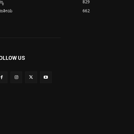
ಜ್ಯ
829
ಾಜಕೀಯ
662
OLLOW US