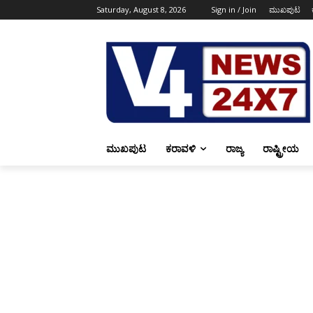
Saturday, August 8, 2026
Sign in / Join
ಮುಖಪುಟ
ಮುಖಪುಟ
ಕರಾವಳಿ
ರಾಜ್ಯ
ರಾಷ್ಟ್ರೀಯ