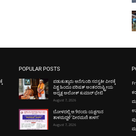
POPULAR POSTS
P
ಕೆ
ಪಡುಕುತ್ಯಾರು ಆನೆಗುಂದಿ ಸರಸ್ವತೀ ಪೀಠಕ್ಕೆ
F
ಯ
ವಿಶ್ವ ಹಿಂದೂ ಪರಿಷತ್ ಅಂತರರಾಷ್ಟ್ರೀಯ
ಕ
ಅಧ್ಯಕ್ಷ ಅಲೋಕ್ ಕುಮಾರ್ ಭೇಟಿ
August 7, 2026
ಮ
ಉ
ಬೋಳದಲ್ಲಿ ಆ.9ರಂದು ಯಕ್ಷಗಾನ
ತಾಳಮದ್ದಳೆ ‘ವೀರಮಣಿ ಕಾಳಗ’
ಪು
August 7, 2026
ಮ