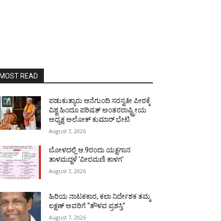
MOST READ
ಪಡುಕುತ್ಯಾರು ಆನೆಗುಂದಿ ಸರಸ್ವತೀ ಪೀಠಕ್ಕೆ
ವಿಶ್ವ ಹಿಂದೂ ಪರಿಷತ್ ಅಂತರರಾಷ್ಟ್ರೀಯ
ಅಧ್ಯಕ್ಷ ಅಲೋಕ್ ಕುಮಾರ್ ಭೇಟಿ
August 7, 2026
ಬೋಳದಲ್ಲಿ ಆ.9ರಂದು ಯಕ್ಷಗಾನ
ತಾಳಮದ್ದಳೆ ‘ವೀರಮಣಿ ಕಾಳಗ’
August 7, 2026
ಹಿರಿಯ ನಾಟಕಕಾರ, ಕಲಾ ನಿರ್ದೇಶಕ ತಮ್ಮ
ಲಕ್ಷಣ್ ಅವರಿಗೆ “ತೌಳವ ಪ್ರಶಸ್ತಿ”
August 7, 2026