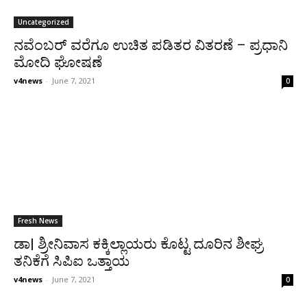
Uncategorized
ನವೆಂಬರ್ ವರೆಗೂ ಉಚಿತ ಪಡಿತರ ವಿತರಣೆ – ಪ್ರಧಾನಿ
ಮೋದಿ ಘೋಷಣೆ
v4news
-
June 7, 2021
0
Fresh News
ಡಾ| ಶ್ರೀನಿವಾಸ ಕಕ್ಕಿಲ್ಲಾಯರು ಕೊಟ್ಟ ದೂರಿನ ಶೀಘ್ರ
ತನಿಕೆಗೆ ಸಿಪಿಐ ಒತ್ತಾಯ
v4news
-
June 7, 2021
0