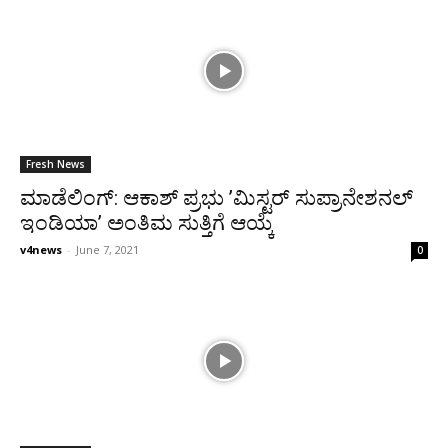
Fresh News
ಮಾಡೆಲಿಂಗ್: ಆಕಾಶ್ ಪ್ರಭು ’ಮಿಸ್ಟರ್ ಸುಪ್ರಾನೇಶನಲ್
ಇಂಡಿಯಾ’ ಅಂತಿಮ ಸುತ್ತಿಗೆ ಆಯ್ಕೆ
v4news
-
June 7, 2021
0