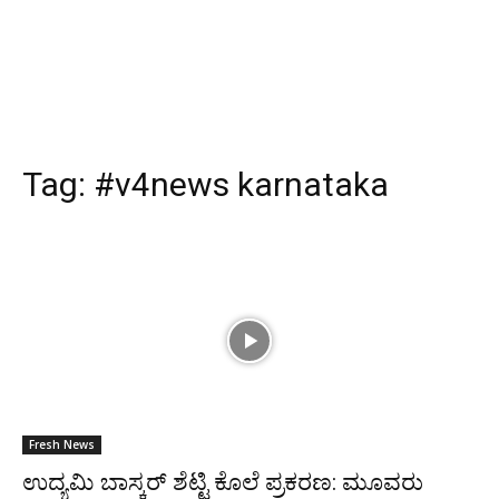
Tag:
#v4news karnataka
Fresh News
ಉದ್ಯಮಿ ಬಾಸ್ಕರ್ ಶೆಟ್ಟಿ ಕೊಲೆ ಪ್ರಕರಣ: ಮೂವರು