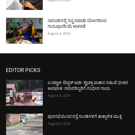
ನಾಗೂರಿನಲ್ಲಿ ಸಿದ್ಧ ಸಮಾಧಿ ಯೋಗದಿಂದ
ಗುರುಪೂರ್ಣಿಮೆ ಆಚರಣೆ
August 6, 2026
EDITOR PICKS
ಬಂಟ್ವಾಳ: ಟಿಪ್ಪರ್ ಲಾರಿ- ದ್ವಿಚಕ್ರ ವಾಹನ ನಡುವೆ ಭೀಕರ
ಅಪಘಾತ :ಸವಾರರಿಬ್ಬರಿಗೆ ಗಂಭೀರ ಗಾಯ
August 6, 2026
ಪುರಸಭೆಯಿಂದ ರಸ್ತೆ ಗುಂಡಿಗಳಿಗೆ ತಾತ್ಕಾಲಿಕ ಮುಕ್ತಿ
August 6, 2026