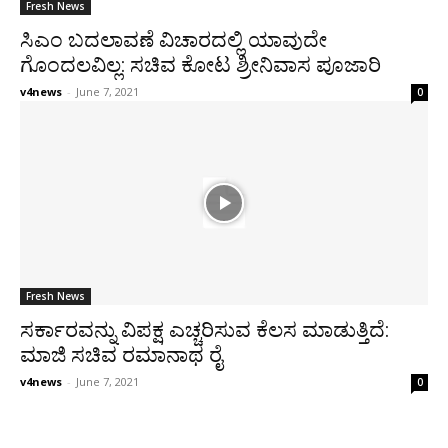
Fresh News
ಸಿಎಂ ಬದಲಾವಣೆ ವಿಚಾರದಲ್ಲಿ ಯಾವುದೇ
ಗೊಂದಲವಿಲ್ಲ: ಸಚಿವ ಕೋಟ ಶ್ರೀನಿವಾಸ ಪೂಜಾರಿ
v4news
-
June 7, 2021
0
Fresh News
ಸರ್ಕಾರವನ್ನು ವಿಪಕ್ಷ ಎಚ್ಚರಿಸುವ ಕೆಲಸ ಮಾಡುತ್ತಿದೆ:
ಮಾಜಿ ಸಚಿವ ರಮಾನಾಥ ರೈ
v4news
-
June 7, 2021
0