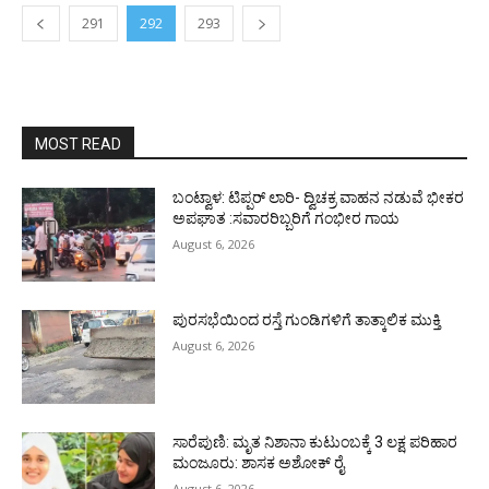
291
292
293
MOST READ
ಬಂಟ್ವಾಳ: ಟಿಪ್ಪರ್ ಲಾರಿ- ದ್ವಿಚಕ್ರ ವಾಹನ ನಡುವೆ ಭೀಕರ
ಅಪಘಾತ :ಸವಾರರಿಬ್ಬರಿಗೆ ಗಂಭೀರ ಗಾಯ
August 6, 2026
ಪುರಸಭೆಯಿಂದ ರಸ್ತೆ ಗುಂಡಿಗಳಿಗೆ ತಾತ್ಕಾಲಿಕ ಮುಕ್ತಿ
August 6, 2026
ಸಾರೆಪುಣಿ: ಮೃತ ನಿಶಾನಾ ಕುಟುಂಬಕ್ಕೆ 3 ಲಕ್ಷ ಪರಿಹಾರ
ಮಂಜೂರು: ಶಾಸಕ ಅಶೋಕ್ ರೈ
August 6, 2026