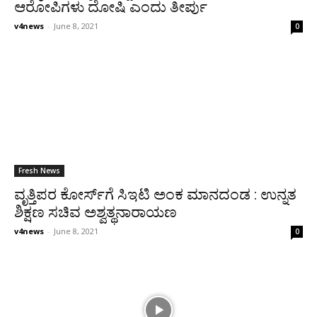
ಆರೋಪಿಗಳು ದೋಷಿ ಎಂದು ತೀರ್ಪು
v4news
-
June 8, 2021
0
Fresh News
ವೃತ್ತಿಪರ ಕೋರ್ಸ್‌ಗೆ ಸಿಇಟಿ ಅಂಕ ಮಾನದಂಡ : ಉನ್ನತ
ಶಿಕ್ಷಣ ಸಚಿವ ಅಶ್ವತ್ಥನಾರಾಯಣ
v4news
-
June 8, 2021
0