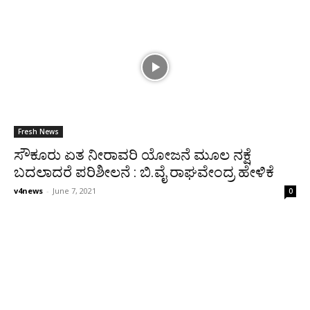
Fresh News
ಸೌಕೂರು ಏತ ನೀರಾವರಿ ಯೋಜನೆ ಮೂಲ ನಕ್ಷೆ
ಬದಲಾದರೆ ಪರಿಶೀಲನೆ : ಬಿ.ವೈ ರಾಘವೇಂದ್ರ ಹೇಳಿಕೆ
v4news
-
June 7, 2021
0