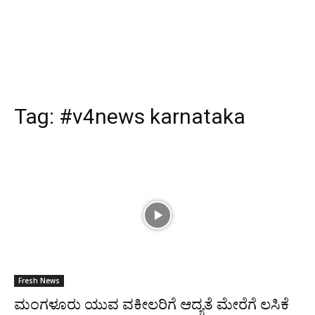
Tag:
#v4news karnataka
Fresh News
ಮಂಗಳೂರು ಯುವ ವಕೀಲರಿಗೆ ಆದ್ಯತೆ ಮೇರೆಗೆ ಲಸಿಕೆ