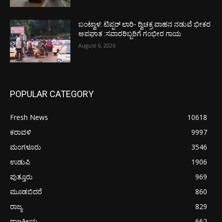
ಬಂಟ್ವಾಳ: ಟಿಪ್ಪರ್ ಲಾರಿ- ದ್ವಿಚಕ್ರ ವಾಹನ ನಡುವೆ ಭೀಕರ
ಅಪಘಾತ :ಸವಾರರಿಬ್ಬರಿಗೆ ಗಂಭೀರ ಗಾಯ
August 6, 2026
POPULAR CATEGORY
Fresh News
10618
ಕರಾವಳಿ
9997
ಮಂಗಳೂರು
3546
ಉಡುಪಿ
1906
ಪುತ್ತೂರು
969
ಮೂಡಬಿದರೆ
860
ರಾಜ್ಯ
829
ರಾಜಕೀಯ
662