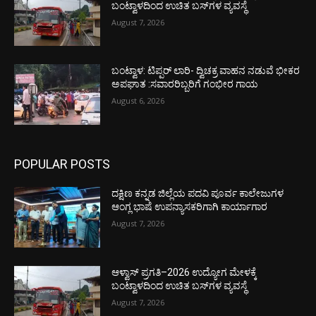
ಬಂಟ್ವಾಳದಿಂದ ಉಚಿತ ಬಸ್‌ಗಳ ವ್ಯವಸ್ಥೆ
August 7, 2026
ಬಂಟ್ವಾಳ: ಟಿಪ್ಪರ್ ಲಾರಿ- ದ್ವಿಚಕ್ರ ವಾಹನ ನಡುವೆ ಭೀಕರ
ಅಪಘಾತ :ಸವಾರರಿಬ್ಬರಿಗೆ ಗಂಭೀರ ಗಾಯ
August 6, 2026
POPULAR POSTS
ದಕ್ಷಿಣ ಕನ್ನಡ ಜಿಲ್ಲೆಯ ಪದವಿ ಪೂರ್ವ ಕಾಲೇಜುಗಳ
ಆಂಗ್ಲ ಭಾಷೆ ಉಪನ್ಯಾಸಕರಿಗಾಗಿ ಕಾರ್ಯಾಗಾರ
August 7, 2026
ಆಳ್ವಾಸ್ ಪ್ರಗತಿ–2026 ಉದ್ಯೋಗ ಮೇಳಕ್ಕೆ
ಬಂಟ್ವಾಳದಿಂದ ಉಚಿತ ಬಸ್‌ಗಳ ವ್ಯವಸ್ಥೆ
August 7, 2026