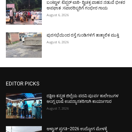
ಬಂಟ್ವಾಳ: ಟಿಪ್ಪರ್ ಲಾರಿ- ದ್ವಿಚಕ್ರ ವಾಹನ ನಡುವೆ ಭೀಕರ
ಅಪಘಾತ :ಸವಾರರಿಬ್ಬರಿಗೆ ಗಂಭೀರ ಗಾಯ
August 6, 2026
ಪುರಸಭೆಯಿಂದ ರಸ್ತೆ ಗುಂಡಿಗಳಿಗೆ ತಾತ್ಕಾಲಿಕ ಮುಕ್ತಿ
August 6, 2026
EDITOR PICKS
ದಕ್ಷಿಣ ಕನ್ನಡ ಜಿಲ್ಲೆಯ ಪದವಿ ಪೂರ್ವ ಕಾಲೇಜುಗಳ
ಆಂಗ್ಲ ಭಾಷೆ ಉಪನ್ಯಾಸಕರಿಗಾಗಿ ಕಾರ್ಯಾಗಾರ
August 7, 2026
ಆಳ್ವಾಸ್ ಪ್ರಗತಿ–2026 ಉದ್ಯೋಗ ಮೇಳಕ್ಕೆ