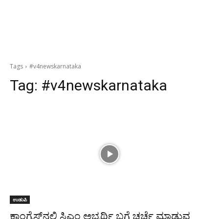
Tags
#v4newskarnataka
Tag:
#v4newskarnataka
ಉಡುಪಿ
ಕಾಂಗ್ರೆಸ್‌ನಲ್ಲಿ ಸಿಎಂ ಅಭ್ಯರ್ಥಿ ಬಗ್ಗೆ ಚರ್ಚೆ ಮಾಡುವ