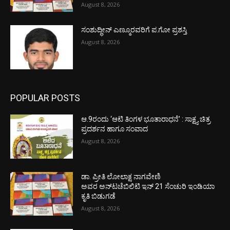
August 8, 2026
ಸಂಶುದ್ಧೀನ್ ಎಣ್ಮೂರವರಿಗೆ ಪ.ಗೋ ಪ್ರಶಸ್ತಿ
August 8, 2026
POPULAR POSTS
ಆ.9ರಂದು ‘ಆಟಿ ತಿಂಗಳ ಭೂತಾರಾಧನೆ’ : ಸಾಕ್ಷ್ಯ ಚಿತ್ರ
ಪ್ರದರ್ಶನ ಹಾಗೂ ಸಂವಾದ
August 8, 2026
ಡಾ. ಪ್ರೀತಿ ಲೋಲಾಕ್ಷ ನಾಗವೇಣಿ
ಅವರ ಅನ್‌ಟಚೆಬಿಲಿಟಿ ಇನ್ 21 ಸೆಂಚುರಿ ಇಂಡಿಯಾ
ಕೃತಿ ಬಿಡುಗಡೆ
August 8, 2026