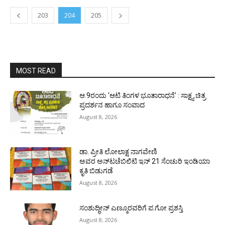
203
204
205
MOST READ
ಆ.9ರಂದು ‘ಆಟಿ ತಿಂಗಳ ಭೂತಾರಾಧನೆ’ : ಸಾಕ್ಷ್ಯ ಚಿತ್ರ
ಪ್ರದರ್ಶನ ಹಾಗೂ ಸಂವಾದ
August 8, 2026
ಡಾ. ಪ್ರೀತಿ ಲೋಲಾಕ್ಷ ನಾಗವೇಣಿ
ಅವರ ಅನ್‌ಟಚೆಬಿಲಿಟಿ ಇನ್ 21 ಸೆಂಚುರಿ ಇಂಡಿಯಾ
ಕೃತಿ ಬಿಡುಗಡೆ
August 8, 2026
ಸಂಶುದ್ಧೀನ್ ಎಣ್ಮೂರವರಿಗೆ ಪ.ಗೋ ಪ್ರಶಸ್ತಿ
August 8, 2026