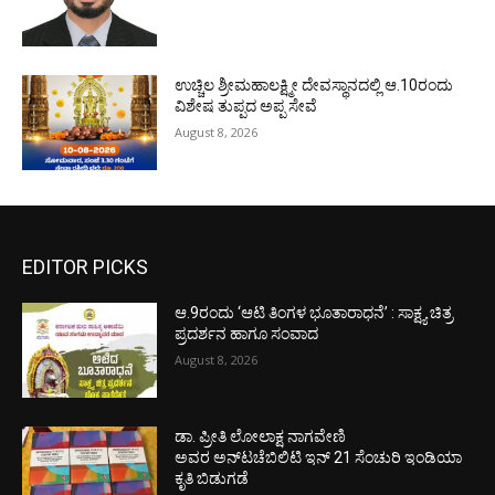
ಉಚ್ಚಿಲ ಶ್ರೀಮಹಾಲಕ್ಷ್ಮೀ ದೇವಸ್ಥಾನದಲ್ಲಿ ಆ.10ರಂದು
ವಿಶೇಷ ತುಪ್ಪದ ಅಪ್ಪ ಸೇವೆ
August 8, 2026
EDITOR PICKS
ಆ.9ರಂದು ‘ಆಟಿ ತಿಂಗಳ ಭೂತಾರಾಧನೆ’ : ಸಾಕ್ಷ್ಯ ಚಿತ್ರ
ಪ್ರದರ್ಶನ ಹಾಗೂ ಸಂವಾದ
August 8, 2026
ಡಾ. ಪ್ರೀತಿ ಲೋಲಾಕ್ಷ ನಾಗವೇಣಿ
ಅವರ ಅನ್‌ಟಚೆಬಿಲಿಟಿ ಇನ್ 21 ಸೆಂಚುರಿ ಇಂಡಿಯಾ
ಕೃತಿ ಬಿಡುಗಡೆ