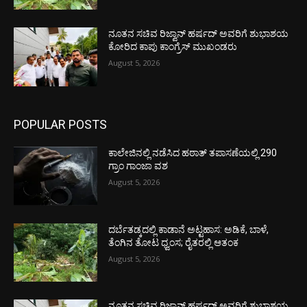
ನೂತನ ಸಚಿವ ರಿಜ್ವಾನ್ ಹರ್ಷದ್ ಅವರಿಗೆ ಶುಭಾಶಯ
ಕೋರಿದ ಕಾಪು ಕಾಂಗ್ರೆಸ್ ಮುಖಂಡರು
August 5, 2026
POPULAR POSTS
ಕಾಲೇಜಿನಲ್ಲಿ ನಡೆಸಿದ ಹಠಾತ್ ತಪಾಸಣೆಯಲ್ಲಿ 290
ಗ್ರಾಂ ಗಾಂಜಾ ವಶ
August 5, 2026
ದರ್ಬೆತಡ್ಕದಲ್ಲಿ ಕಾಡಾನೆ ಅಟ್ಟಹಾಸ: ಅಡಿಕೆ, ಬಾಳೆ,
ತೆಂಗಿನ ತೋಟ ಧ್ವಂಸ; ರೈತರಲ್ಲಿ ಆತಂಕ
August 5, 2026
ನೂತನ ಸಚಿವ ರಿಜ್ವಾನ್ ಹರ್ಷದ್ ಅವರಿಗೆ ಶುಭಾಶಯ