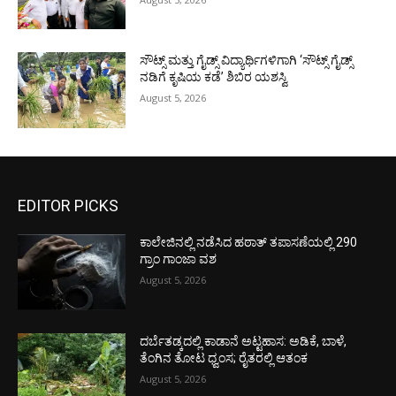
ಸೌಟ್ಸ್ ಮತ್ತು ಗೈಡ್ಸ್ ವಿದ್ಯಾರ್ಥಿಗಳಿಗಾಗಿ ‘ಸೌಟ್ಸ್ ಗೈಡ್ಸ್
ನಡಿಗೆ ಕೃಷಿಯ ಕಡೆ’ ಶಿಬಿರ ಯಶಸ್ವಿ
August 5, 2026
EDITOR PICKS
ಕಾಲೇಜಿನಲ್ಲಿ ನಡೆಸಿದ ಹಠಾತ್ ತಪಾಸಣೆಯಲ್ಲಿ 290
ಗ್ರಾಂ ಗಾಂಜಾ ವಶ
August 5, 2026
ದರ್ಬೆತಡ್ಕದಲ್ಲಿ ಕಾಡಾನೆ ಅಟ್ಟಹಾಸ: ಅಡಿಕೆ, ಬಾಳೆ,
ತೆಂಗಿನ ತೋಟ ಧ್ವಂಸ; ರೈತರಲ್ಲಿ ಆತಂಕ
August 5, 2026