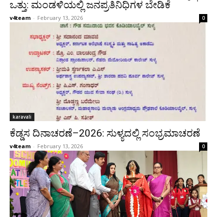
ಒತ್ತು: ಮಂಡಳಿಯಲ್ಲಿ ಜನಪ್ರತಿನಿಧಿಗಳ ಬೇಡಿಕೆ
v4team
-
February 13, 2026
0
karavali
ಕೆಡ್ಡಸ ದಿನಾಚರಣೆ–2026: ಸುಳ್ಯದಲ್ಲಿ ಸಂಭ್ರಮಾಚರಣೆ
v4team
-
February 13, 2026
0