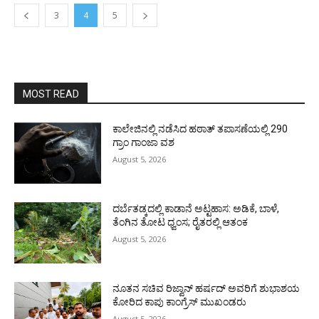
3
4
5
MOST READ
ಕಾಲೇಜಿನಲ್ಲಿ ನಡೆಸಿದ ಹಠಾತ್ ತಪಾಸಣೆಯಲ್ಲಿ 290
ಗ್ರಾಂ ಗಾಂಜಾ ವಶ
August 5, 2026
ದರ್ಬೆತಡ್ಕದಲ್ಲಿ ಕಾಡಾನೆ ಅಟ್ಟಹಾಸ: ಅಡಿಕೆ, ಬಾಳೆ,
ತೆಂಗಿನ ತೋಟ ಧ್ವಂಸ; ರೈತರಲ್ಲಿ ಆತಂಕ
August 5, 2026
ನೂತನ ಸಚಿವ ರಿಜ್ವಾನ್ ಹರ್ಷದ್ ಅವರಿಗೆ ಶುಭಾಶಯ
ಕೋರಿದ ಕಾಪು ಕಾಂಗ್ರೆಸ್ ಮುಖಂಡರು
August 5, 2026