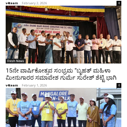
v4team
-
February 2, 2026
0
Fresh News
15ನೇ ವಾರ್ಷಿಕೋತ್ಸವ ಸಂಭ್ರಮ “ಬೃಹತ್ ಮಹಿಳಾ
ಮೀನುಗಾರರ ಸಮಾವೇಶ ಗುರ್ಮೆ ಸುರೇಶ್ ಶೆಟ್ಟಿ ಭಾಗಿ
v4team
-
February 1, 2026
0