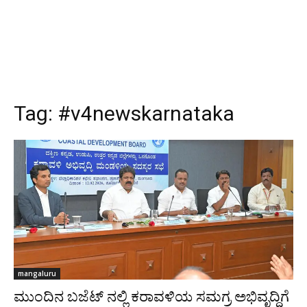
Tag:
#v4newskarnataka
mangaluru
ಮುಂದಿನ ಬಜೆಟ್ ನಲ್ಲಿ ಕರಾವಳಿಯ ಸಮಗ್ರ ಅಭಿವೃದ್ಧಿಗೆ