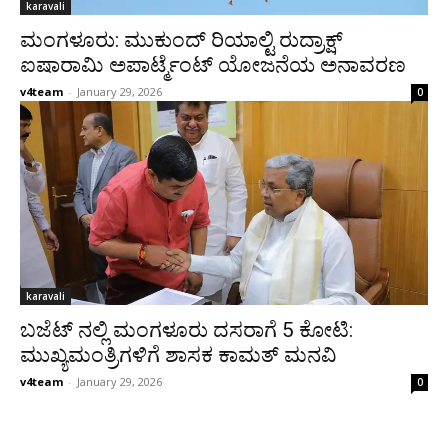
karavali
ಮಂಗಳೂರು: ಮುಕುಂದ್ ರಿಯಾಲ್ಟಿ ರುದ್ರಾಕ್ಷ್
ಐಷಾರಾಮಿ ಅಪಾರ್ಟ್ಮೆಂಟ್ ಯೋಜನೆಯ ಅನಾವರಣ
v4team
-
January 29, 2026
0
karavali
ಬಜೆಟ್ ನಲ್ಲಿ ಮಂಗಳೂರು ದಸರಾಗೆ 5 ಕೋಟಿ:
ಮುಖ್ಯಮಂತ್ರಿಗಳಿಗೆ ಶಾಸಕ ಕಾಮತ್ ಮನವಿ
v4team
-
January 29, 2026
0