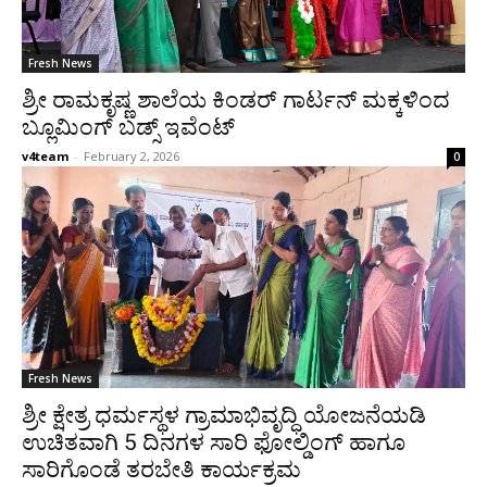
Fresh News
ಶ್ರೀ ರಾಮಕೃಷ್ಣ ಶಾಲೆಯ ಕಿಂಡರ್ ಗಾರ್ಟನ್ ಮಕ್ಕಳಿಂದ
ಬ್ಲೂಮಿಂಗ್ ಬಡ್ಸ್ ಇವೆಂಟ್
v4team
-
February 2, 2026
0
Fresh News
ಶ್ರೀ ಕ್ಷೇತ್ರ ಧರ್ಮಸ್ಥಳ ಗ್ರಾಮಾಭಿವೃದ್ಧಿ ಯೋಜನೆಯಡಿ
ಉಚಿತವಾಗಿ 5 ದಿನಗಳ ಸಾರಿ ಫೋಲ್ಡಿಂಗ್ ಹಾಗೂ
ಸಾರಿಗೊಂಡೆ ತರಬೇತಿ ಕಾರ್ಯಕ್ರಮ