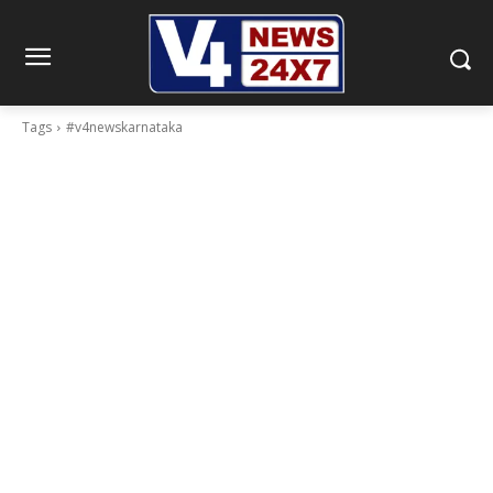
Tags
#v4newskarnataka