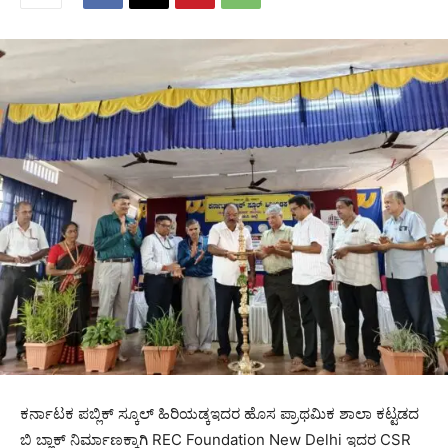
ಕರ್ನಾಟಕ ಪಬ್ಲಿಕ್ ಸ್ಕೂಲ್ ಹಿರಿಯಡ್ಕಇದರ ಹೊಸ ಪ್ರಾಥಮಿಕ ಶಾಲಾ ಕಟ್ಟಡದ
ಬಿ ಬ್ಲಾಕ್ ನಿರ್ಮಾಣಕ್ಕಾಗಿ REC Foundation New Delhi ಇದರ CSR