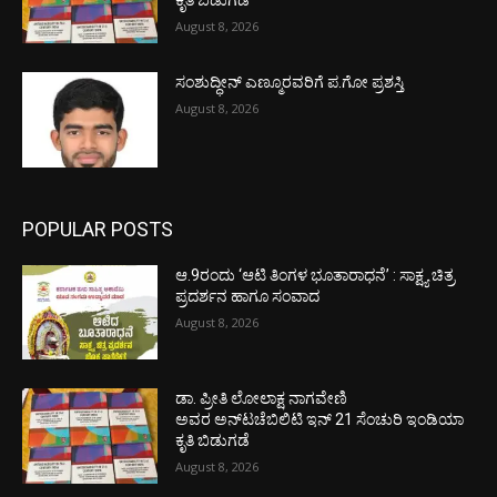
ಕೃತಿ ಬಿಡುಗಡೆ
August 8, 2026
ಸಂಶುದ್ಧೀನ್ ಎಣ್ಮೂರವರಿಗೆ ಪ.ಗೋ ಪ್ರಶಸ್ತಿ
August 8, 2026
POPULAR POSTS
ಆ.9ರಂದು ‘ಆಟಿ ತಿಂಗಳ ಭೂತಾರಾಧನೆ’ : ಸಾಕ್ಷ್ಯ ಚಿತ್ರ
ಪ್ರದರ್ಶನ ಹಾಗೂ ಸಂವಾದ
August 8, 2026
ಡಾ. ಪ್ರೀತಿ ಲೋಲಾಕ್ಷ ನಾಗವೇಣಿ
ಅವರ ಅನ್‌ಟಚೆಬಿಲಿಟಿ ಇನ್ 21 ಸೆಂಚುರಿ ಇಂಡಿಯಾ
ಕೃತಿ ಬಿಡುಗಡೆ
August 8, 2026