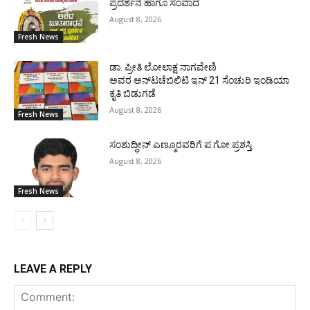
ಪ್ರದರ್ಶನ ಹಾಗೂ ಸಂವಾದ
August 8, 2026
Fresh News
ಡಾ. ಪ್ರೀತಿ ಲೋಲಾಕ್ಷ ನಾಗವೇಣಿ
ಅವರ ಅನ್‌ಟಚೆಬಿಲಿಟಿ ಇನ್ 21 ಸೆಂಚುರಿ ಇಂಡಿಯಾ
ಕೃತಿ ಬಿಡುಗಡೆ
August 8, 2026
Fresh News
ಸಂಶುದ್ಧೀನ್ ಎಣ್ಮೂರವರಿಗೆ ಪ.ಗೋ ಪ್ರಶಸ್ತಿ
August 8, 2026
Fresh News
LEAVE A REPLY