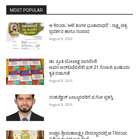
MOST POPULAR
ಆ.9ರಂದು ‘ಆಟಿ ತಿಂಗಳ ಭೂತಾರಾಧನೆ’ : ಸಾಕ್ಷ್ಯ ಚಿತ್ರ
ಪ್ರದರ್ಶನ ಹಾಗೂ ಸಂವಾದ
August 8, 2026
ಡಾ. ಪ್ರೀತಿ ಲೋಲಾಕ್ಷ ನಾಗವೇಣಿ
ಅವರ ಅನ್‌ಟಚೆಬಿಲಿಟಿ ಇನ್ 21 ಸೆಂಚುರಿ ಇಂಡಿಯಾ
ಕೃತಿ ಬಿಡುಗಡೆ
August 8, 2026
ಸಂಶುದ್ಧೀನ್ ಎಣ್ಮೂರವರಿಗೆ ಪ.ಗೋ ಪ್ರಶಸ್ತಿ
August 8, 2026
ಉಚ್ಚಿಲ ಶ್ರೀಮಹಾಲಕ್ಷ್ಮೀ ದೇವಸ್ಥಾನದಲ್ಲಿ ಆ.10ರಂದು
ವಿಶೇಷ ತುಪ್ಪದ ಅಪ್ಪ ಸೇವೆ