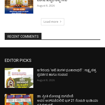
August 8, 2026
Load more
RECENT COMMENTS
EDITOR PICKS
ಆ.9ರಂದು ‘ಆಟಿ ತಿಂಗಳ ಭೂತಾರಾಧನೆ’ : ಸಾಕ್ಷ್ಯ ಚಿತ್ರ
ಪ್ರದರ್ಶನ ಹಾಗೂ ಸಂವಾದ
August 8, 2026
ಡಾ. ಪ್ರೀತಿ ಲೋಲಾಕ್ಷ ನಾಗವೇಣಿ
ಅವರ ಅನ್‌ಟಚೆಬಿಲಿಟಿ ಇನ್ 21 ಸೆಂಚುರಿ ಇಂಡಿಯಾ