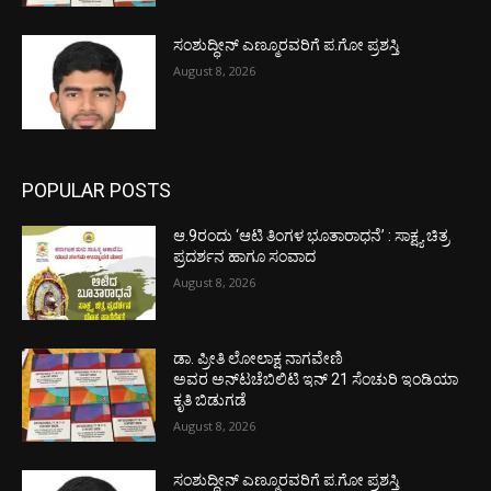
ಸಂಶುದ್ಧೀನ್ ಎಣ್ಮೂರವರಿಗೆ ಪ.ಗೋ ಪ್ರಶಸ್ತಿ
August 8, 2026
POPULAR POSTS
ಆ.9ರಂದು ‘ಆಟಿ ತಿಂಗಳ ಭೂತಾರಾಧನೆ’ : ಸಾಕ್ಷ್ಯ ಚಿತ್ರ
ಪ್ರದರ್ಶನ ಹಾಗೂ ಸಂವಾದ
August 8, 2026
ಡಾ. ಪ್ರೀತಿ ಲೋಲಾಕ್ಷ ನಾಗವೇಣಿ
ಅವರ ಅನ್‌ಟಚೆಬಿಲಿಟಿ ಇನ್ 21 ಸೆಂಚುರಿ ಇಂಡಿಯಾ
ಕೃತಿ ಬಿಡುಗಡೆ
August 8, 2026
ಸಂಶುದ್ಧೀನ್ ಎಣ್ಮೂರವರಿಗೆ ಪ.ಗೋ ಪ್ರಶಸ್ತಿ