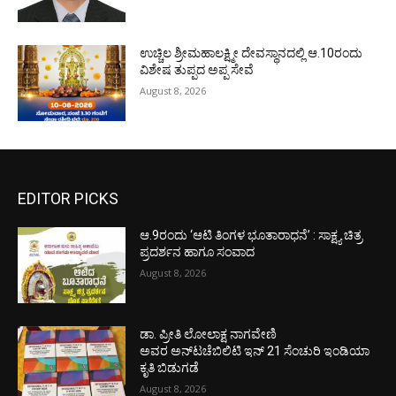
ಉಚ್ಚಿಲ ಶ್ರೀಮಹಾಲಕ್ಷ್ಮೀ ದೇವಸ್ಥಾನದಲ್ಲಿ ಆ.10ರಂದು
ವಿಶೇಷ ತುಪ್ಪದ ಅಪ್ಪ ಸೇವೆ
August 8, 2026
EDITOR PICKS
ಆ.9ರಂದು ‘ಆಟಿ ತಿಂಗಳ ಭೂತಾರಾಧನೆ’ : ಸಾಕ್ಷ್ಯ ಚಿತ್ರ
ಪ್ರದರ್ಶನ ಹಾಗೂ ಸಂವಾದ
August 8, 2026
ಡಾ. ಪ್ರೀತಿ ಲೋಲಾಕ್ಷ ನಾಗವೇಣಿ
ಅವರ ಅನ್‌ಟಚೆಬಿಲಿಟಿ ಇನ್ 21 ಸೆಂಚುರಿ ಇಂಡಿಯಾ
ಕೃತಿ ಬಿಡುಗಡೆ
August 8, 2026