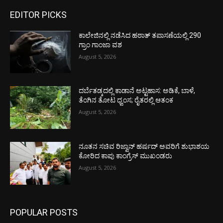
EDITOR PICKS
ಕಾಲೇಜಿನಲ್ಲಿ ನಡೆಸಿದ ಹಠಾತ್ ತಪಾಸಣೆಯಲ್ಲಿ 290
ಗ್ರಾಂ ಗಾಂಜಾ ವಶ
August 5, 2026
ದರ್ಬೆತಡ್ಕದಲ್ಲಿ ಕಾಡಾನೆ ಅಟ್ಟಹಾಸ: ಅಡಿಕೆ, ಬಾಳೆ,
ತೆಂಗಿನ ತೋಟ ಧ್ವಂಸ; ರೈತರಲ್ಲಿ ಆತಂಕ
August 5, 2026
ನೂತನ ಸಚಿವ ರಿಜ್ವಾನ್ ಹರ್ಷದ್ ಅವರಿಗೆ ಶುಭಾಶಯ
ಕೋರಿದ ಕಾಪು ಕಾಂಗ್ರೆಸ್ ಮುಖಂಡರು
August 5, 2026
POPULAR POSTS