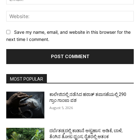
Web
Save my name, email, and website in this browser for the
next time I comment.
MOST POPULAR
ಕಾಲೇಜಿನಲ್ಲಿ ನಡೆಸಿದ ಹಠಾತ್ ತಪಾಸಣೆಯಲ್ಲಿ 290
ಗ್ರಾಂ ಗಾಂಜಾ ವಶ
August 5, 2026
ದರ್ಬೆತಡ್ಕದಲ್ಲಿ ಕಾಡಾನೆ ಅಟ್ಟಹಾಸ: ಅಡಿಕೆ, ಬಾಳೆ,
ತೆಂಗಿನ ತೋಟ ಧ್ವಂಸ; ರೈತರಲ್ಲಿ ಆತಂಕ