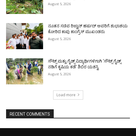
August 5, 2026
ನೂತನ ಸಚಿವ ರಿಜ್ವಾನ್ ಹರ್ಷದ್ ಅವರಿಗೆ ಶುಭಾಶಯ
ಕೋರಿದ ಕಾಪು ಕಾಂಗ್ರೆಸ್ ಮುಖಂಡರು
August 5, 2026
ಸೌಟ್ಸ್ ಮತ್ತು ಗೈಡ್ಸ್ ವಿದ್ಯಾರ್ಥಿಗಳಿಗಾಗಿ ‘ಸೌಟ್ಸ್ ಗೈಡ್ಸ್
ನಡಿಗೆ ಕೃಷಿಯ ಕಡೆ’ ಶಿಬಿರ ಯಶಸ್ವಿ
August 5, 2026
Load more
RECENT COMMENTS