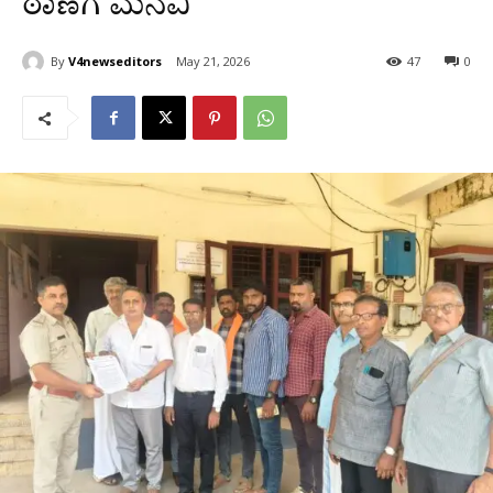
ಠಾಣೆಗೆ ಮನವಿ
By
V4newseditors
May 21, 2026
47
0