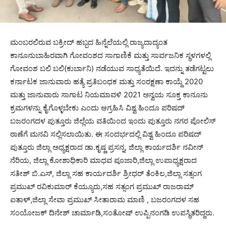
ಮಂಬರಲಿರುವ ಬಕ್ರೀದ್ ಹಬ್ಬದ ಹಿನ್ನೆಲೆಯಲ್ಲಿ ರಾಜ್ಯದಾದ್ಯಂತ
ಕಾನೂನುಬಾಹಿರವಾಗಿ ಗೋವಂಶದ ಸಾಗಾಣಿಕೆ ಮತ್ತು ಸಾರ್ವಜನಿಕ ಸ್ಥಳಗಳಲ್ಲಿ
ಗೋವಂಶ ಬಲಿ ಬಲಿ(ಕುರ್ಬಾನಿ) ನಡೆಯುವ ಸಾಧ್ಯತೆಯಿದೆ. ಇದನ್ನು ತಡೆಗಟ್ಟಲು
ಕರ್ನಾಟಕ ಜಾನುವಾರು ಹತ್ಯೆ ಪ್ರತಿಬಂಧಕ ಮತ್ತು ಸಂರಕ್ಷಣಾ ಕಾಯ್ದೆ 2020
ಮತ್ತು ಜಾನುವಾರು ಸಾಗಾಟ ನಿಯಮಾವಳಿ 2021 ಅನ್ವಯ ಸೂಕ್ತ ಕಾನೂನು
ಕ್ರಮಗಳನ್ನು ಕೈಗೊಳ್ಳಬೇಕು ಎಂದು ಆಗ್ರಹಿಸಿ ವಿಶ್ವ ಹಿಂದೂ ಪರಿಷದ್‌
ಬಜರಂಗದಳ ಪುತ್ತೂರು ಜಿಲ್ಲೆಯ ವತಿಯಿಂದ ಇಂದು ಪುತ್ತೂರು ನಗರ ಪೋಲಿಸ್
ಠಾಣೆಗೆ ಮನವಿ ಸಲ್ಲಿಸಲಾಯಿತು. ಈ ಸಂದರ್ಭದಲ್ಲಿ ವಿಶ್ವ ಹಿಂದೂ ಪರಿಷದ್‌
ಪುತ್ತೂರು ಜಿಲ್ಲಾ ಅಧ್ಯಕ್ಷರಾದ ಡಾ.ಕೃಷ್ಣ ಪ್ರಸನ್ನ, ಜಿಲ್ಲಾ ಕಾರ್ಯದರ್ಶಿ ನವೀನ್
ನೆರಿಯ, ಜಿಲ್ಲಾ ಕೋಶಾಧಿಕಾರಿ ಮಾಧವ ಪೂಜಾರಿ,ಜಿಲ್ಲಾ ಉಪಾಧ್ಯಕ್ಷರಾದ
ಸತೀಶ್ ಬಿ.ಎಸ್, ಜಿಲ್ಲಾ ಸಹ ಕಾರ್ಯದರ್ಶಿ ಶ್ರೀಧರ್ ತೆಂಕಿಲ,ಜಿಲ್ಲಾ ಸತ್ಸಂಗ
ಪ್ರಮುಖ್ ರವಿಕುಮಾರ್ ಕೆಯ್ಯೂರು,ಸಹ ಸತ್ಸಂಗ ಪ್ರಮುಖ್ ರಾಜರಾಮ್
ಐತಾಳ್,ಜಿಲ್ಲಾ ಸೇವಾ ಪ್ರಮುಖ್ ಸೀತಾರಾಮ ಮಾಣಿ , ಬಜರಂಗದಳ ಸಹ
ಸಂಯೋಜಕ್ ದಿನೇಶ್ ಚಾರ್ಮಾಡಿ,ಸಂತೋಷ್ ಉಪ್ಪಿನಂಗಡಿ ಉಪಸ್ಥಿತರಿದ್ದರು.