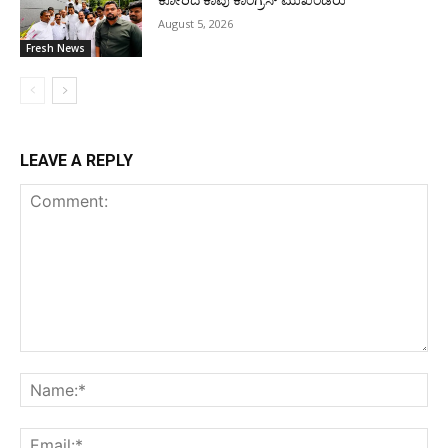
August 5, 2026
Fresh News
LEAVE A REPLY
Comment:
Na
Ema