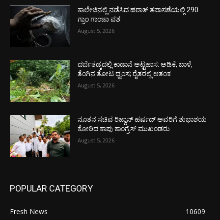
ಕಾಲೇಜಿನಲ್ಲಿ ನಡೆಸಿದ ಹಠಾತ್ ತಪಾಸಣೆಯಲ್ಲಿ 290
ಗ್ರಾಂ ಗಾಂಜಾ ವಶ
August 5, 2026
ದರ್ಬೆತಡ್ಕದಲ್ಲಿ ಕಾಡಾನೆ ಅಟ್ಟಹಾಸ: ಅಡಿಕೆ, ಬಾಳೆ,
ತೆಂಗಿನ ತೋಟ ಧ್ವಂಸ; ರೈತರಲ್ಲಿ ಆತಂಕ
August 5, 2026
ನೂತನ ಸಚಿವ ರಿಜ್ವಾನ್ ಹರ್ಷದ್ ಅವರಿಗೆ ಶುಭಾಶಯ
ಕೋರಿದ ಕಾಪು ಕಾಂಗ್ರೆಸ್ ಮುಖಂಡರು
August 5, 2026
POPULAR CATEGORY
Fresh News
10609