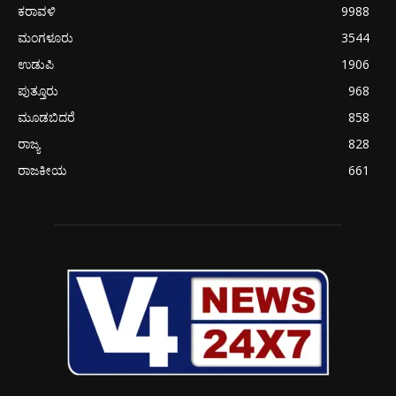
ಕರಾವಳಿ
9988
ಮಂಗಳೂರು
3544
ಉಡುಪಿ
1906
ಪುತ್ತೂರು
968
ಮೂಡಬಿದರೆ
858
ರಾಜ್ಯ
828
ರಾಜಕೀಯ
661