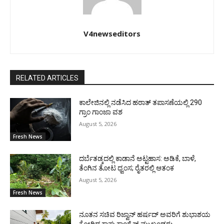
V4newseditors
RELATED ARTICLES
ಕಾಲೇಜಿನಲ್ಲಿ ನಡೆಸಿದ ಹಠಾತ್ ತಪಾಸಣೆಯಲ್ಲಿ 290
ಗ್ರಾಂ ಗಾಂಜಾ ವಶ
August 5, 2026
Fresh News
ದರ್ಬೆತಡ್ಕದಲ್ಲಿ ಕಾಡಾನೆ ಅಟ್ಟಹಾಸ: ಅಡಿಕೆ, ಬಾಳೆ,
ತೆಂಗಿನ ತೋಟ ಧ್ವಂಸ; ರೈತರಲ್ಲಿ ಆತಂಕ
August 5, 2026
Fresh News
ನೂತನ ಸಚಿವ ರಿಜ್ವಾನ್ ಹರ್ಷದ್ ಅವರಿಗೆ ಶುಭಾಶಯ
ಕೋರಿದ ಕಾಪು ಕಾಂಗ್ರೆಸ್ ಮುಖಂಡರು