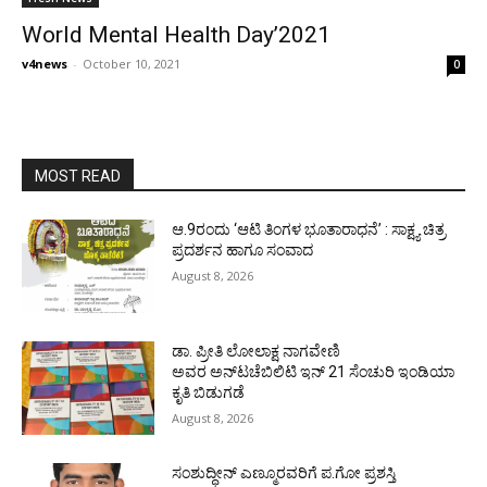
World Mental Health Day’2021
v4news
-
October 10, 2021
0
MOST READ
ಆ.9ರಂದು ‘ಆಟಿ ತಿಂಗಳ ಭೂತಾರಾಧನೆ’ : ಸಾಕ್ಷ್ಯ ಚಿತ್ರ
ಪ್ರದರ್ಶನ ಹಾಗೂ ಸಂವಾದ
August 8, 2026
ಡಾ. ಪ್ರೀತಿ ಲೋಲಾಕ್ಷ ನಾಗವೇಣಿ
ಅವರ ಅನ್‌ಟಚೆಬಿಲಿಟಿ ಇನ್ 21 ಸೆಂಚುರಿ ಇಂಡಿಯಾ
ಕೃತಿ ಬಿಡುಗಡೆ
August 8, 2026
ಸಂಶುದ್ಧೀನ್ ಎಣ್ಮೂರವರಿಗೆ ಪ.ಗೋ ಪ್ರಶಸ್ತಿ