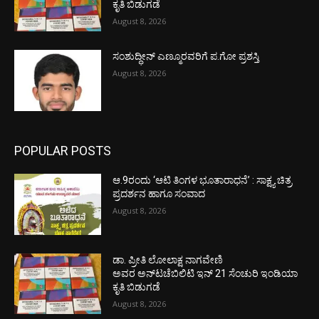
ಕೃತಿ ಬಿಡುಗಡೆ
August 8, 2026
ಸಂಶುದ್ಧೀನ್ ಎಣ್ಮೂರವರಿಗೆ ಪ.ಗೋ ಪ್ರಶಸ್ತಿ
August 8, 2026
POPULAR POSTS
ಆ.9ರಂದು ‘ಆಟಿ ತಿಂಗಳ ಭೂತಾರಾಧನೆ’ : ಸಾಕ್ಷ್ಯ ಚಿತ್ರ
ಪ್ರದರ್ಶನ ಹಾಗೂ ಸಂವಾದ
August 8, 2026
ಡಾ. ಪ್ರೀತಿ ಲೋಲಾಕ್ಷ ನಾಗವೇಣಿ
ಅವರ ಅನ್‌ಟಚೆಬಿಲಿಟಿ ಇನ್ 21 ಸೆಂಚುರಿ ಇಂಡಿಯಾ
ಕೃತಿ ಬಿಡುಗಡೆ
August 8, 2026