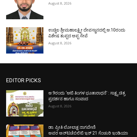
August 8, 2026
ಉಚ್ಚಿಲ ಶ್ರೀಮಹಾಲಕ್ಷ್ಮೀ ದೇವಸ್ಥಾನದಲ್ಲಿ ಆ.10ರಂದು
ವಿಶೇಷ ತುಪ್ಪದ ಅಪ್ಪ ಸೇವೆ
August 8, 2026
EDITOR PICKS
ಆ.9ರಂದು ‘ಆಟಿ ತಿಂಗಳ ಭೂತಾರಾಧನೆ’ : ಸಾಕ್ಷ್ಯ ಚಿತ್ರ
ಪ್ರದರ್ಶನ ಹಾಗೂ ಸಂವಾದ
August 8, 2026
ಡಾ. ಪ್ರೀತಿ ಲೋಲಾಕ್ಷ ನಾಗವೇಣಿ
ಅವರ ಅನ್‌ಟಚೆಬಿಲಿಟಿ ಇನ್ 21 ಸೆಂಚುರಿ ಇಂಡಿಯಾ