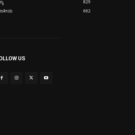
ಜ್ಯ
829
ಾಜಕೀಯ
662
OLLOW US