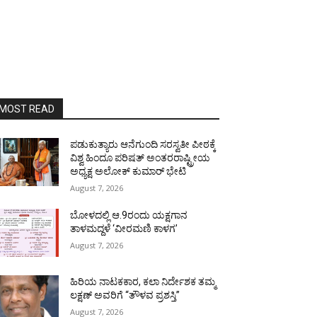
MOST READ
ಪಡುಕುತ್ಯಾರು ಆನೆಗುಂದಿ ಸರಸ್ವತೀ ಪೀಠಕ್ಕೆ
ವಿಶ್ವ ಹಿಂದೂ ಪರಿಷತ್ ಅಂತರರಾಷ್ಟ್ರೀಯ
ಅಧ್ಯಕ್ಷ ಅಲೋಕ್ ಕುಮಾರ್ ಭೇಟಿ
August 7, 2026
ಬೋಳದಲ್ಲಿ ಆ.9ರಂದು ಯಕ್ಷಗಾನ
ತಾಳಮದ್ದಳೆ ‘ವೀರಮಣಿ ಕಾಳಗ’
August 7, 2026
ಹಿರಿಯ ನಾಟಕಕಾರ, ಕಲಾ ನಿರ್ದೇಶಕ ತಮ್ಮ
ಲಕ್ಷಣ್ ಅವರಿಗೆ “ತೌಳವ ಪ್ರಶಸ್ತಿ”
August 7, 2026