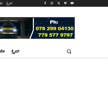
ಷಣಿಕ
ಕ್ರೈಮ್
್ಷಣಿಕ
ಕ್ರೈಮ್