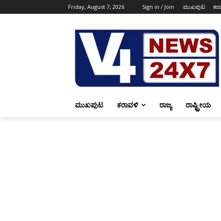
Friday, August 7, 2026
Sign in / Join
ಮುಖಪುಟ
ಕರ
ಮುಖಪುಟ
ಕರಾವಳಿ
ರಾಜ್ಯ
ರಾಷ್ಟ್ರೀಯ