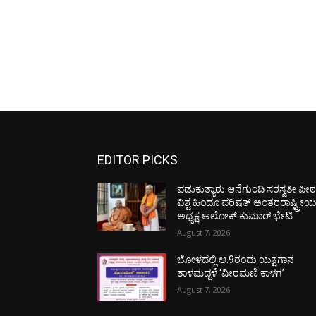
EDITOR PICKS
ಪಡುಕುತ್ಯಾರು ಆನೆಗುಂದಿ ಸರಸ್ವತೀ ಪೀಠಕ್
ವಿಶ್ವ ಹಿಂದೂ ಪರಿಷತ್ ಅಂತರರಾಷ್ಟ್ರೀ
ಅಧ್ಯಕ್ಷ ಅಲೋಕ್ ಕುಮಾರ್ ಭೇಟಿ
August 7, 2026
ಬೋಳದಲ್ಲಿ ಆ.9ರಂದು ಯಕ್ಷಗಾನ
ತಾಳಮದ್ದಳೆ ‘ವೀರಮಣಿ ಕಾಳಗ’
August 7, 2026