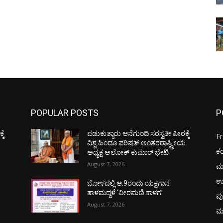
POPULAR POSTS
P
ಕೆ
ಪಡುಕುತ್ಯಾರು ಆನೆಗುಂದಿ ಸರಸ್ವತೀ ಪೀಠಕ್ಕೆ
F
ಯ
ವಿಶ್ವ ಹಿಂದೂ ಪರಿಷತ್ ಅಂತರರಾಷ್ಟ್ರೀಯ
ಕ
ಅಧ್ಯಕ್ಷ ಅಲೋಕ್ ಕುಮಾರ್ ಭೇಟಿ
August 7, 2026
ಮ
ಉ
ಬೋಳದಲ್ಲಿ ಆ.9ರಂದು ಯಕ್ಷಗಾನ
ತಾಳಮದ್ದಳೆ ‘ವೀರಮಣಿ ಕಾಳಗ’
ಪು
August 7, 2026
ಮ