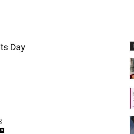
ts Day
ೆ
0