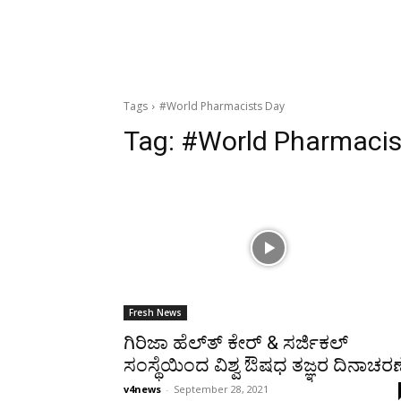
Tags
#World Pharmacists Day
Tag:
#World Pharmacis
Fresh News
ಗಿರಿಜಾ ಹೆಲ್ತ್‍ ಕೇರ್ & ಸರ್ಜಿಕಲ್
ಸಂಸ್ಥೆಯಿಂದ ವಿಶ್ವ ಔಷಧ ತಜ್ಞರ ದಿನಾಚರಣ
v4news
-
September 28, 2021