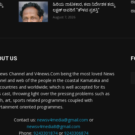
ರಾ
್ಮ
ಹಿರಿಯ ನಾಟಕಕಾರ, ಕಲಾ ನಿರ್ದೇಶಕ ತಮ್ಮ
ಲಕ್ಷಣ್ ಅವರಿಗೆ “ತೌಳವ ಪ್ರಶಸ್ತಿ”
ರ
August 7, 2026
OUT US
F
ews Channel and V4news.Com being the most loved News
nel and web of the people in the coastal Karnataka and
 countries and worldwide; which is well accepted for its
 cast, throwing light over the pressing problems such as
th, art, sports related programmes coupled with
rtainment oriented programmes.
Contact us:
newsv4media@gmail.com
or
newsv4media8@gmail.com
Phone:
9243301874
or
9243306874