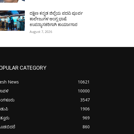
ದಕ್ಷಿಣ ಕನ್ನಡ ಜಿಲ್ಲೆಯ ಪದವಿ ಪೂರ್ವ
ಕಾಲೇಜುಗಳ ಆಂಗ್ಲ ಭಾಷೆ
ಉಪನ್ಯಾಸಕರಿಗಾಗಿ ಕಾರ್ಯಾಗಾರ
August 7, 2026
OPULAR CATEGORY
resh News
10621
ರಾವಳಿ
10000
ಂಗಳೂರು
3547
ಡುಪಿ
1906
ತ್ತೂರು
969
ೂಡಬಿದರೆ
860