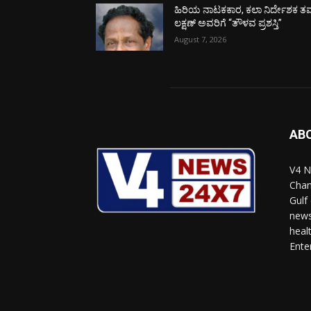
ಹಿರಿಯ ನಾಟಕಕಾರ, ಕಲಾ ನಿರ್ದೇಶಕ ತಮ
ಲಕ್ಷಣ್ ಅವರಿಗೆ “ತೌಳವ ಪ್ರಶಸ್ತಿ”
August 7, 2026
AB
V4 N
Chan
Gulf
news
heal
Ente