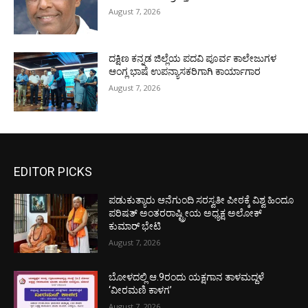
August 7, 2026
ದಕ್ಷಿಣ ಕನ್ನಡ ಜಿಲ್ಲೆಯ ಪದವಿ ಪೂರ್ವ ಕಾಲೇಜುಗಳ
ಆಂಗ್ಲ ಭಾಷೆ ಉಪನ್ಯಾಸಕರಿಗಾಗಿ ಕಾರ್ಯಾಗಾರ
August 7, 2026
EDITOR PICKS
ಪಡುಕುತ್ಯಾರು ಆನೆಗುಂದಿ ಸರಸ್ವತೀ ಪೀಠಕ್ಕೆ ವಿಶ್ವ ಹಿಂದೂ
ಪರಿಷತ್ ಅಂತರರಾಷ್ಟ್ರೀಯ ಅಧ್ಯಕ್ಷ ಅಲೋಕ್
ಕುಮಾರ್ ಭೇಟಿ
August 7, 2026
ಬೋಳದಲ್ಲಿ ಆ.9ರಂದು ಯಕ್ಷಗಾನ ತಾಳಮದ್ದಳೆ
‘ವೀರಮಣಿ ಕಾಳಗ’
August 7, 2026