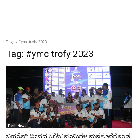
Tags
#ymc trofy 2023
Tag:
#ymc trofy 2023
Fresh News
ಬಹರೈನ್: ದ್ವೀಪದ ಕ್ರಿಕೆಟ್ ಪ್ರೇಮಿಗಳ ಮನಸೂರೆಗೊಂಡ