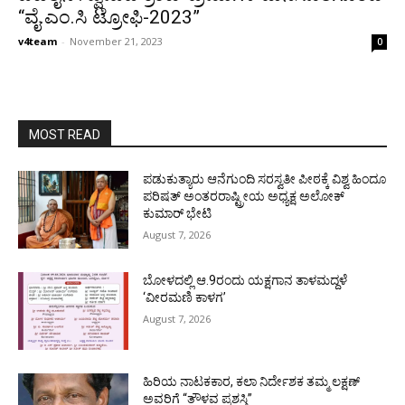
“ವೈ.ಎಂ.ಸಿ ಟ್ರೋಫಿ-2023”
v4team
-
November 21, 2023
0
MOST READ
ಪಡುಕುತ್ಯಾರು ಆನೆಗುಂದಿ ಸರಸ್ವತೀ ಪೀಠಕ್ಕೆ ವಿಶ್ವ ಹಿಂದೂ
ಪರಿಷತ್ ಅಂತರರಾಷ್ಟ್ರೀಯ ಅಧ್ಯಕ್ಷ ಅಲೋಕ್
ಕುಮಾರ್ ಭೇಟಿ
August 7, 2026
ಬೋಳದಲ್ಲಿ ಆ.9ರಂದು ಯಕ್ಷಗಾನ ತಾಳಮದ್ದಳೆ
‘ವೀರಮಣಿ ಕಾಳಗ’
August 7, 2026
ಹಿರಿಯ ನಾಟಕಕಾರ, ಕಲಾ ನಿರ್ದೇಶಕ ತಮ್ಮ ಲಕ್ಷಣ್
ಅವರಿಗೆ “ತೌಳವ ಪ್ರಶಸ್ತಿ”