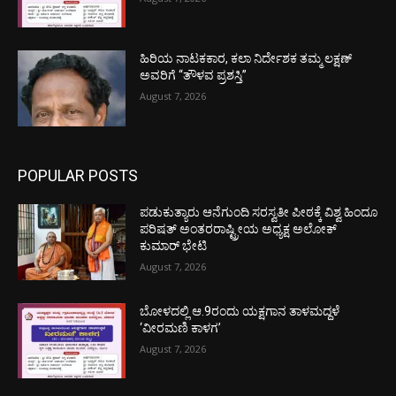
ಹಿರಿಯ ನಾಟಕಕಾರ, ಕಲಾ ನಿರ್ದೇಶಕ ತಮ್ಮ ಲಕ್ಷಣ್
ಅವರಿಗೆ “ತೌಳವ ಪ್ರಶಸ್ತಿ”
August 7, 2026
POPULAR POSTS
ಪಡುಕುತ್ಯಾರು ಆನೆಗುಂದಿ ಸರಸ್ವತೀ ಪೀಠಕ್ಕೆ ವಿಶ್ವ ಹಿಂದೂ
ಪರಿಷತ್ ಅಂತರರಾಷ್ಟ್ರೀಯ ಅಧ್ಯಕ್ಷ ಅಲೋಕ್
ಕುಮಾರ್ ಭೇಟಿ
August 7, 2026
ಬೋಳದಲ್ಲಿ ಆ.9ರಂದು ಯಕ್ಷಗಾನ ತಾಳಮದ್ದಳೆ
‘ವೀರಮಣಿ ಕಾಳಗ’
August 7, 2026