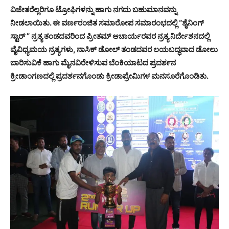
ವಿಜೇತರೆಲ್ಲರಿಗೂ ಟ್ರೋಫಿಗಳನ್ನು ಹಾಗು ನಗದು ಬಹುಮಾನವನ್ನು
ನೀಡಲಾಯಿತು. ಈ ವರ್ಣರಂಜಿತ ಸಮಾರೋಪ ಸಮಾರಂಭದಲ್ಲಿ “ಶೈನಿಂಗ್
ಸ್ಟಾರ್ ” ನ್ರತ್ಯ ತಂಡದವರಿಂದ ಪ್ರೀತಮ್ ಆಚಾರ್ಯರವರ ನ್ರತ್ಯ ನಿರ್ದೇಶನದಲ್ಲಿ
ವೈವಿಧ್ಯಮಯ ನ್ರತ್ಯಗಳು, ನಾಸಿಕ್ ಡೋಲ್ ತಂಡದವರ ಲಯಬದ್ಧವಾದ ಡೋಲು
ಬಾರಿಸುವಿಕೆ ಹಾಗು ಮೈನವಿರೇಳಿಸುವ ಬೆಂಕಿಯಾಟದ ಪ್ರದರ್ಶನ
ಕ್ರೀಡಾಂಗಣದಲ್ಲಿ ಪ್ರದರ್ಶನಗೊಂಡು ಕ್ರೀಡಾಪ್ರೇಮಿಗಳ ಮನಸೂರೆಗೊಂಡಿತು.