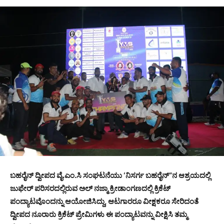
ಬಹರೈನ್ ದ್ವೀಪದ ವೈ.ಎಂ.ಸಿ ಸಂಘಟನೆಯು ‘ನಿಸರ್ಗ ಬಹರೈನ್”ನ ಆಶ್ರಯದಲ್ಲಿ
ಜುಫೇರ್ ಪರಿಸರದಲ್ಲಿರುವ ಅಲ್ ನಜ್ಮಾ ಕ್ರೀಡಾಂಗಣದಲ್ಲಿ ಕ್ರಿಕೆಟ್
ಪಂದ್ಯಾಟವೊಂದನ್ನು ಆಯೋಜಿಸಿದ್ದು, ಆಟಗಾರರೂ ವೀಕ್ಷಕರೂ ಸೇರಿದಂತೆ
ದ್ವೀಪದ ನೂರಾರು ಕ್ರಿಕೆಟ್ ಪ್ರೇಮಿಗಳು ಈ ಪಂದ್ಯಾಟವನ್ನು ವೀಕ್ಷಿಸಿ ತಮ್ಮ