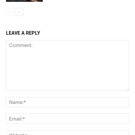
LEAVE A REPLY
Comment:
Na
Ema
Web