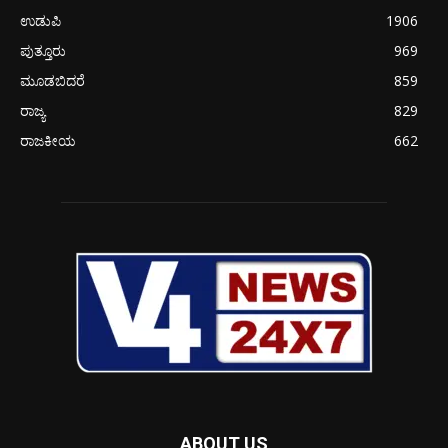
ಉಡುಪಿ
1906
ಪುತ್ತೂರು
969
ಮೂಡಬಿದರೆ
859
ರಾಜ್ಯ
829
ರಾಜಕೀಯ
662
ABOUT US