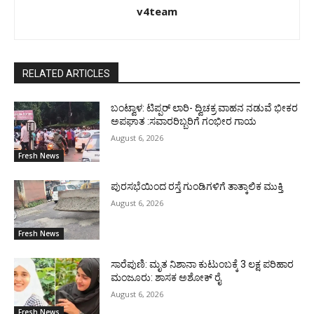
v4team
RELATED ARTICLES
ಬಂಟ್ವಾಳ: ಟಿಪ್ಪರ್ ಲಾರಿ- ದ್ವಿಚಕ್ರ ವಾಹನ ನಡುವೆ ಭೀಕರ
ಅಪಘಾತ :ಸವಾರರಿಬ್ಬರಿಗೆ ಗಂಭೀರ ಗಾಯ
August 6, 2026
Fresh News
ಪುರಸಭೆಯಿಂದ ರಸ್ತೆ ಗುಂಡಿಗಳಿಗೆ ತಾತ್ಕಾಲಿಕ ಮುಕ್ತಿ
August 6, 2026
Fresh News
ಸಾರೆಪುಣಿ: ಮೃತ ನಿಶಾನಾ ಕುಟುಂಬಕ್ಕೆ 3 ಲಕ್ಷ ಪರಿಹಾರ
ಮಂಜೂರು: ಶಾಸಕ ಅಶೋಕ್ ರೈ
August 6, 2026
Fresh News