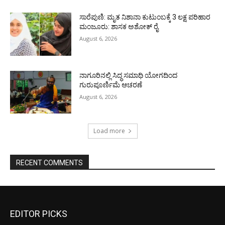
ಸಾರೆಪುಣಿ: ಮೃತ ನಿಶಾನಾ ಕುಟುಂಬಕ್ಕೆ 3 ಲಕ್ಷ ಪರಿಹಾರ
ಮಂಜೂರು: ಶಾಸಕ ಅಶೋಕ್ ರೈ
August 6, 2026
ನಾಗೂರಿನಲ್ಲಿ ಸಿದ್ಧ ಸಮಾಧಿ ಯೋಗದಿಂದ
ಗುರುಪೂರ್ಣಿಮೆ ಆಚರಣೆ
August 6, 2026
Load more
RECENT COMMENTS
EDITOR PICKS