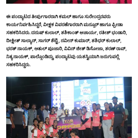
ಈ ಪಂದ್ಯಾಟದ ತೀರ್ಪುಗಾರರಾಗಿ ಕಮಲ್ ಹಾಗೂ ಸುರೇಂದ್ರರವರು
ಕಾರ್ಯನಿರ್ವಹಿಸಿದ್ದರೆ, ವೀಕ್ಷಕ ವಿವರಣೆಗಾರರಾಗಿ ಮನ್ಸೂರ್ ಹಾಗೂ ಫ್ರೀಡಾ
ಸಹಕರಿಸಿದರು. ದನುಷ್ ಕುಲಾಲ್, ಶಶಿಕಾಂತ್ ಆಚಾರ್ಯ, ರತೀಶ್ ಭಂಡಾರಿ,
ದೀಕ್ಷೀತ್ ಸಾಲ್ಯಾನ್, ಸಾಗರ್ ಶೆಟ್ಟಿ , ನವೀನ್ ಕುಮಾರ್, ಶಶಿಧರ್ ಕುಲಾಲ್,
ಭರತ್ ನಾಯಕ್, ಅತುಲ್ ಪೂಜಾರಿ, ವಿವಿನ್ ಜೀತ್ ಡಿಸೋಜಾ, ಶರಣ್ ರಾವ್,
ನಿತ್ಯ ನಾಯಕ್, ಪಾಲ್ಗೊಂಡಿದ್ದು, ಪಂದ್ಯಾಟವು ಯಶಸ್ವಿಯಾಗಿ ಜರುಗುವಲ್ಲಿ
ಸಹಕರಿಸಿದ್ದರು.