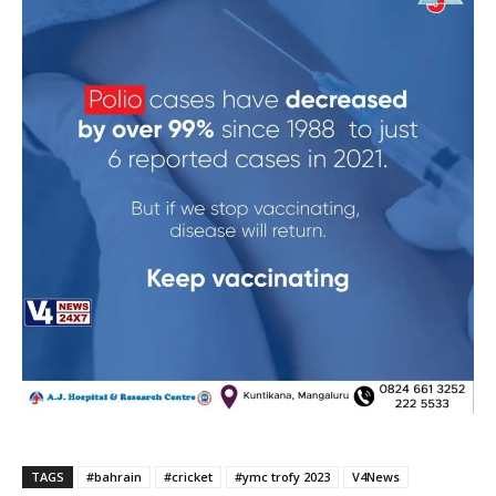
TAGS
#bahrain
#cricket
#ymc trofy 2023
V4News