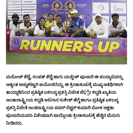
ಮನೋಜ್ ಶೆಟ್ಟಿ, ಸಂಪತ್ ಶೆಟ್ಟಿ ಹಾಗು ಯಜ್ನೇಶ್ ಪೂಜಾರಿ ಈ ಪಂದ್ಯಾಟವನ್ನು
ಅತ್ಯಂತ ಅಚ್ಚುಕಟ್ಟಾಗಿ ಆಯೋಜಿಸಿದ್ದು, ಈ ಕ್ರೀಡಾಕೂಟಕ್ಕೆ ಮುಖ್ಯ ಅತಿಥಿಗಳಾಗಿ
ತಾಯ್ನಾಡಿನಿಂದ ಪ್ರತಿಷ್ಠಿತ ಏಕಲವ್ಯ ಪ್ರಶಸ್ತಿ ವಿಜೇತ ಪೆÇ್ರೀ ಕಬ್ಬಡಿ ಖ್ಯಾತಿಯ
ಅಂತಾರಾಷ್ಟ್ರೀಯ ಕಬ್ಬಡಿ ಆಟಗಾರ ಸುಕೇಶ್ ಹೆಗ್ಡೆ ಹಾಗೂ ಪ್ರತಿಷ್ಠಿತ ಏಕಲವ್ಯ
ಪ್ರಶಸ್ತಿ ವಿಜೇತೆ ಅಂತರಾಷ್ಟ್ರೀಯ ಪವರ್ ಲಿಪ್ಟರ್ ಕುಮಾರಿ ಬೋಳ ಅಕ್ಷತಾ
ಪೂಜಾರಿಯವರು ವಿಶೇಷವಾಗಿ ಪಾಲ್ಗೊಂಡು ಕ್ರೀಡಾಕೂಟಕ್ಕೆ ಹೆಚ್ಚಿನ ಮೆರುಗು
ನೀಡಿದರು.