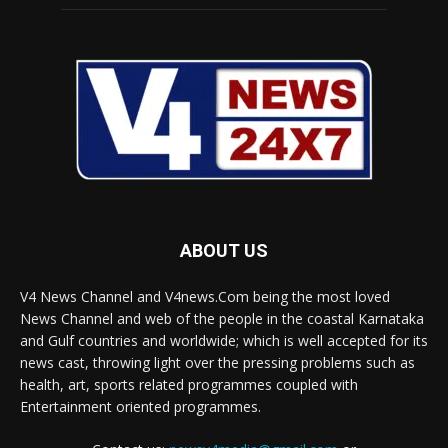
ABOUT US
V4 News Channel and V4news.Com being the most loved
News Channel and web of the people in the coastal Karnataka
and Gulf countries and worldwide; which is well accepted for its
news cast, throwing light over the pressing problems such as
health, art, sports related programmes coupled with
Entertainment oriented programmes.