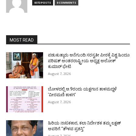
8372 POSTS
0 COMMENTS
MOST READ
ಪಡುಕುತ್ಯಾರು ಆನೆಗುಂದಿ ಸರಸ್ವತೀ ಪೀಠಕ್ಕೆ ವಿಶ್ವ ಹಿಂದೂ
ಪರಿಷತ್ ಅಂತರರಾಷ್ಟ್ರೀಯ ಅಧ್ಯಕ್ಷ ಅಲೋಕ್
ಕುಮಾರ್ ಭೇಟಿ
August 7, 2026
ಬೋಳದಲ್ಲಿ ಆ.9ರಂದು ಯಕ್ಷಗಾನ ತಾಳಮದ್ದಳೆ
‘ವೀರಮಣಿ ಕಾಳಗ’
August 7, 2026
ಹಿರಿಯ ನಾಟಕಕಾರ, ಕಲಾ ನಿರ್ದೇಶಕ ತಮ್ಮ ಲಕ್ಷಣ್
ಅವರಿಗೆ “ತೌಳವ ಪ್ರಶಸ್ತಿ”
August 7, 2026