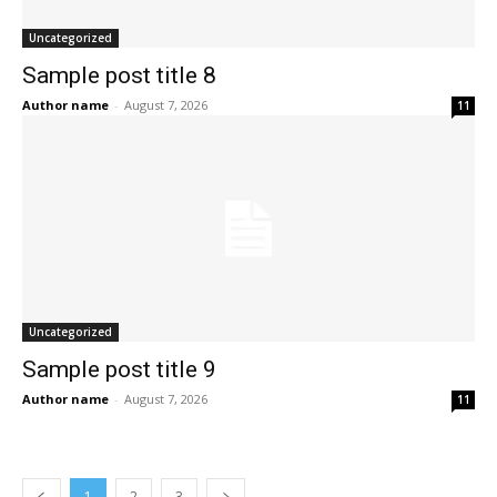
Uncategorized
Sample post title 8
Author name
-
August 7, 2026
11
Uncategorized
Sample post title 9
Author name
-
August 7, 2026
11
1
2
3