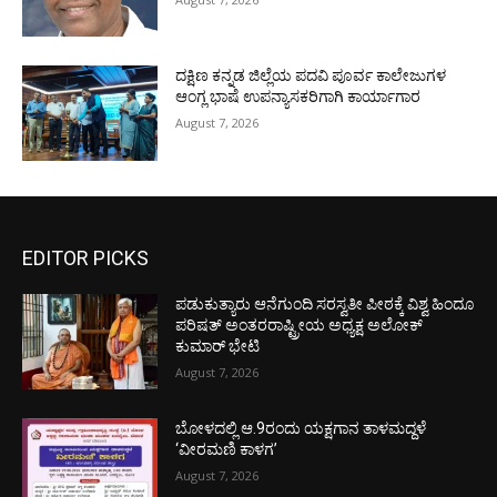
ದಕ್ಷಿಣ ಕನ್ನಡ ಜಿಲ್ಲೆಯ ಪದವಿ ಪೂರ್ವ ಕಾಲೇಜುಗಳ
ಆಂಗ್ಲ ಭಾಷೆ ಉಪನ್ಯಾಸಕರಿಗಾಗಿ ಕಾರ್ಯಾಗಾರ
August 7, 2026
EDITOR PICKS
ಪಡುಕುತ್ಯಾರು ಆನೆಗುಂದಿ ಸರಸ್ವತೀ ಪೀಠಕ್ಕೆ ವಿಶ್ವ ಹಿಂದೂ
ಪರಿಷತ್ ಅಂತರರಾಷ್ಟ್ರೀಯ ಅಧ್ಯಕ್ಷ ಅಲೋಕ್
ಕುಮಾರ್ ಭೇಟಿ
August 7, 2026
ಬೋಳದಲ್ಲಿ ಆ.9ರಂದು ಯಕ್ಷಗಾನ ತಾಳಮದ್ದಳೆ
‘ವೀರಮಣಿ ಕಾಳಗ’
August 7, 2026