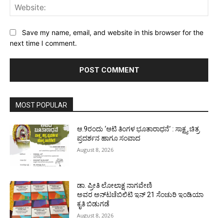
Web
Save my name, email, and website in this browser for the
next time I comment.
MOST POPULAR
ಆ.9ರಂದು ‘ಆಟಿ ತಿಂಗಳ ಭೂತಾರಾಧನೆ’ : ಸಾಕ್ಷ್ಯ ಚಿತ್ರ
ಪ್ರದರ್ಶನ ಹಾಗೂ ಸಂವಾದ
August 8, 2026
ಡಾ. ಪ್ರೀತಿ ಲೋಲಾಕ್ಷ ನಾಗವೇಣಿ
ಅವರ ಅನ್‌ಟಚೆಬಿಲಿಟಿ ಇನ್ 21 ಸೆಂಚುರಿ ಇಂಡಿಯಾ
ಕೃತಿ ಬಿಡುಗಡೆ
August 8, 2026