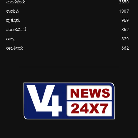
ಮಂಗಳೂರು
3550
ಉಡುಪಿ
1907
ಪುತ್ತೂರು
969
ಮೂಡಬಿದರೆ
862
ರಾಜ್ಯ
829
ರಾಜಕೀಯ
662