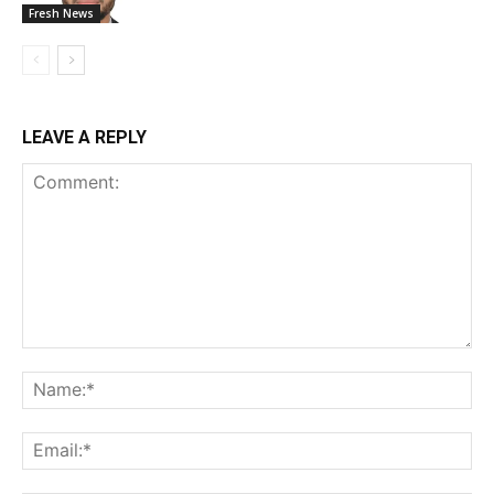
Fresh News
LEAVE A REPLY
Comment:
Na
Ema