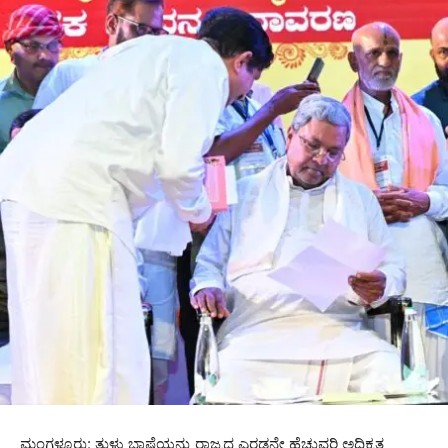
ಮಂಗಳೂರು: ತುಳು ಭಾಷೆಯನ್ನು ರಾಜ್ಯದ ಎರಡನೇ ಹೆಚ್ಚುವರಿ ಅಧಿಕೃತ