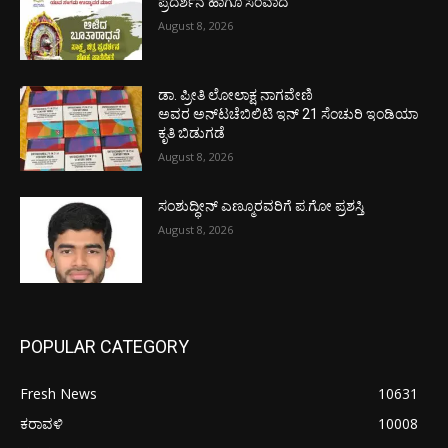
ಪ್ರದರ್ಶನ ಹಾಗೂ ಸಂವಾದ
August 8, 2026
ಡಾ. ಪ್ರೀತಿ ಲೋಲಾಕ್ಷ ನಾಗವೇಣಿ
ಅವರ ಅನ್‌ಟಚೆಬಿಲಿಟಿ ಇನ್ 21 ಸೆಂಚುರಿ ಇಂಡಿಯಾ
ಕೃತಿ ಬಿಡುಗಡೆ
August 8, 2026
ಸಂಶುದ್ಧೀನ್ ಎಣ್ಮೂರವರಿಗೆ ಪ.ಗೋ ಪ್ರಶಸ್ತಿ
August 8, 2026
POPULAR CATEGORY
Fresh News
10631
ಕರಾವಳಿ
10008