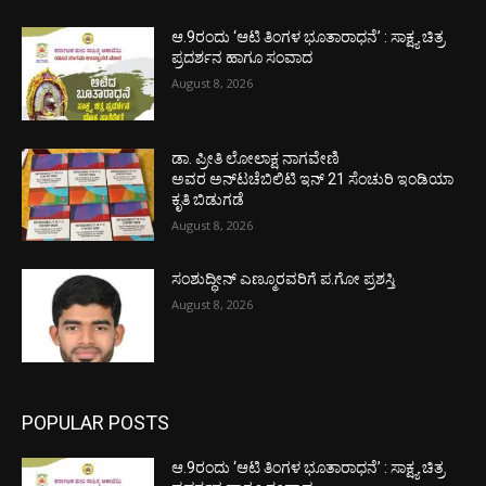
ಆ.9ರಂದು ‘ಆಟಿ ತಿಂಗಳ ಭೂತಾರಾಧನೆ’ : ಸಾಕ್ಷ್ಯ ಚಿತ್ರ
ಪ್ರದರ್ಶನ ಹಾಗೂ ಸಂವಾದ
August 8, 2026
ಡಾ. ಪ್ರೀತಿ ಲೋಲಾಕ್ಷ ನಾಗವೇಣಿ
ಅವರ ಅನ್‌ಟಚೆಬಿಲಿಟಿ ಇನ್ 21 ಸೆಂಚುರಿ ಇಂಡಿಯಾ
ಕೃತಿ ಬಿಡುಗಡೆ
August 8, 2026
ಸಂಶುದ್ಧೀನ್ ಎಣ್ಮೂರವರಿಗೆ ಪ.ಗೋ ಪ್ರಶಸ್ತಿ
August 8, 2026
POPULAR POSTS
ಆ.9ರಂದು ‘ಆಟಿ ತಿಂಗಳ ಭೂತಾರಾಧನೆ’ : ಸಾಕ್ಷ್ಯ ಚಿತ್ರ