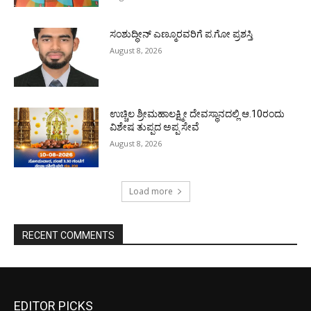
ಸಂಶುದ್ಧೀನ್ ಎಣ್ಮೂರವರಿಗೆ ಪ.ಗೋ ಪ್ರಶಸ್ತಿ
August 8, 2026
ಉಚ್ಚಿಲ ಶ್ರೀಮಹಾಲಕ್ಷ್ಮೀ ದೇವಸ್ಥಾನದಲ್ಲಿ ಆ.10ರಂದು
ವಿಶೇಷ ತುಪ್ಪದ ಅಪ್ಪ ಸೇವೆ
August 8, 2026
Load more
RECENT COMMENTS
EDITOR PICKS