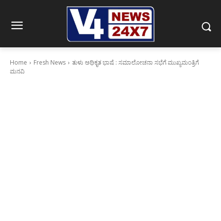
Home
Fresh News
ತುಳು ಅಧಿಕೃತ ಭಾಷೆ : ಸಮಾಲೋಚನಾ ಸಭೆಗೆ ಮುಖ್ಯಮಂತ್ರಿಗೆ
ಮನವಿ