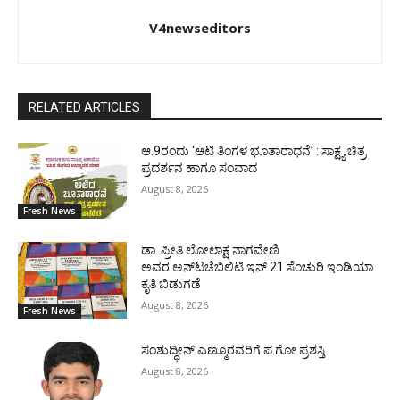
V4newseditors
RELATED ARTICLES
ಆ.9ರಂದು ‘ಆಟಿ ತಿಂಗಳ ಭೂತಾರಾಧನೆ’ : ಸಾಕ್ಷ್ಯ ಚಿತ್ರ
ಪ್ರದರ್ಶನ ಹಾಗೂ ಸಂವಾದ
August 8, 2026
Fresh News
ಡಾ. ಪ್ರೀತಿ ಲೋಲಾಕ್ಷ ನಾಗವೇಣಿ
ಅವರ ಅನ್‌ಟಚೆಬಿಲಿಟಿ ಇನ್ 21 ಸೆಂಚುರಿ ಇಂಡಿಯಾ
ಕೃತಿ ಬಿಡುಗಡೆ
August 8, 2026
Fresh News
ಸಂಶುದ್ಧೀನ್ ಎಣ್ಮೂರವರಿಗೆ ಪ.ಗೋ ಪ್ರಶಸ್ತಿ
August 8, 2026