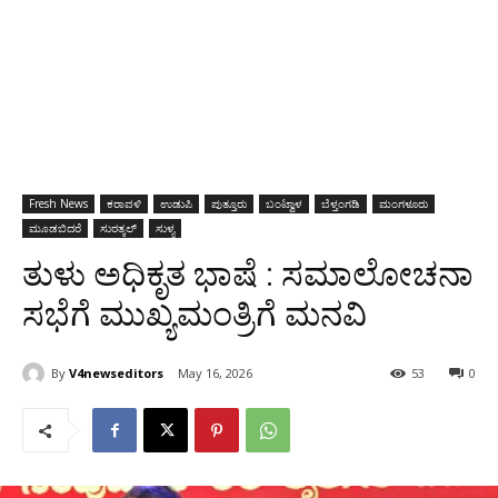
Fresh News
ಕರಾವಳಿ
ಉಡುಪಿ
ಪುತ್ತೂರು
ಬಂಟ್ವಾಳ
ಬೆಳ್ತಂಗಡಿ
ಮಂಗಳೂರು
ಮೂಡಬಿದರೆ
ಸುರತ್ಕಲ್
ಸುಳ್ಯ
ತುಳು ಅಧಿಕೃತ ಭಾಷೆ : ಸಮಾಲೋಚನಾ
ಸಭೆಗೆ ಮುಖ್ಯಮಂತ್ರಿಗೆ ಮನವಿ
By
V4newseditors
May 16, 2026
53
0